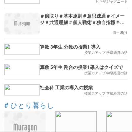
ヒキ弱ジャグニート
＃億取り＃基本原則＃意思疎通＃イメー
ジ＃共通理解＃個人戦術＃独自指標＃ア
プローチ＃時代は人間では無く機械＃
億ーStyle
算数 3年生 分数の授業1 導入
授業力アップ 学級経営の話
算数 5年生 割合の授業1導入はクイズで
授業力アップ 学級経営の話
社会科 工業の導入の授業
授業力アップ 学級経営の話
#
ひとり暮らし