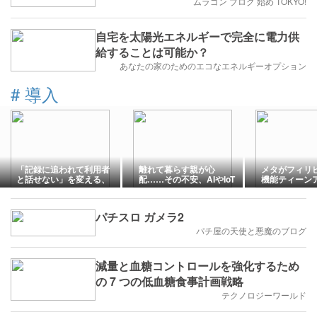
ムラゴン ブログ 始め TOKYO!
自宅を太陽光エネルギーで完全に電力供
給することは可能か？
あなたの家のためのエコなエネルギーオプション
#
導入
「記録に追われて利用者
離れて暮らす親が心
メタがフィリ
と話せない」を変える、
配……その不安、AIやIoT
機能ティーン
介護現場のAI活用とは
が少し軽くしてくれるか
を導入
もしれません
パチスロ ガメラ2
パチ屋の天使と悪魔のブログ
減量と血糖コントロールを強化するため
の 7 つの低血糖食事計画戦略
テクノロジーワールド