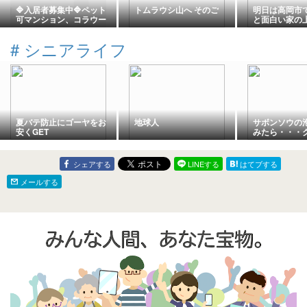
🔷入居者募集中🔷ペット
トムラウシ山へ そのご
明日は高岡市
可マンション、コラウー
と面白い家の
ペ八島・守口🫶
#
シニアライフ
夏バテ防止にゴーヤをお
地球人
サボンソウの
安くGET
みたら・・・
蛍光ペンなど
ど・・・
シェアする
LINEする
はてブする
メールする