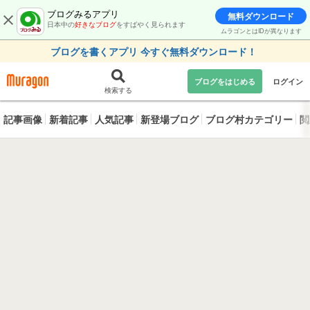
ブログみるアプリ
無料ダウンロード
日本中の
好きなブログ
をすばやく見られます
ムラゴンとはIDが異なります
ブログを書くアプリ 今すぐ無料ダウンロード！
ブログをはじめる
ログイン
検索する
記事画像
新着記事
人気記事
新登場ブログ
ブログ村カテゴリー
閲