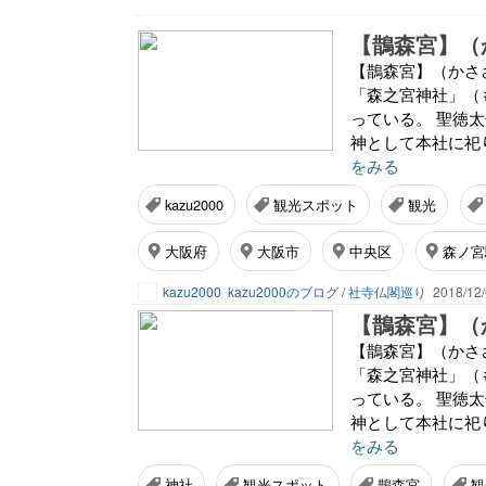
【鵲森宮】（
【鵲森宮】（かさ
「森之宮神社」（
っている。 聖徳
神として本社に祀
をみる
kazu2000
観光スポット
観光
大阪府
大阪市
中央区
森ノ宮
kazu2000
kazu2000のブログ / 社寺仏閣巡り
2018/12/
【鵲森宮】（
【鵲森宮】（かさ
「森之宮神社」（
っている。 聖徳
神として本社に祀
をみる
神社
観光スポット
鵲森宮
観