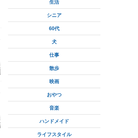
生活
シニア
60代
犬
仕事
ただジジイがおす
映画大統領のケーキよ
【映画】シン・ウルト
2ヶ月ぶり
散歩
い映画 『黒牢
り「まばたきゲームを
ラマン #2022年【感想
しよう」
その３】
映画
おやつ
音楽
高学年抜け出せ
「佐藤ママ講演会」に
ハンドメイド
小学校高学年「算数の
これだけ1
学期の落とし
参加体験談・高学年で
先取り学習にAI活用」
け小学校低
い3点と救助
も間に合う？優秀な子
母の気づき2026
編・3児の
供を育てる秘訣と秘密
ライフスタイル