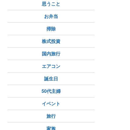
思うこと
お弁当
掃除
株式投資
国内旅行
エアコン
誕生日
50代主婦
イベント
旅行
家族