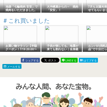
池袋「七輪焼肉 安安」で
大沖縄展からの～ 焼肉
7月も太陽光
焼肉をいただきました。
「安安」！
せてもらいま
#
これ買いました
お買い物マラソン【半額
子供が倒しても、地震が
ルンバの消耗
クーポン！7/19 20:00〜
来ても割れない｜全身鏡
品”で十分だ
21:59】
を「フィルムミラー」に
8,000円→1,
変えた正直レビュー
た共働きパパ
ュー
シェアする
LINEする
はてブする
メールする