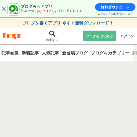
ブログみるアプリ
無料ダウンロード
日本中の
好きなブログ
をすばやく見られます
ムラゴンとはIDが異なります
ブログを書くアプリ 今すぐ無料ダウンロード！
ブログをはじめる
ログイン
検索する
記事画像
新着記事
人気記事
新登場ブログ
ブログ村カテゴリー
閲