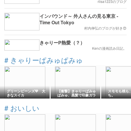
riisa1223のブログ
インバウンド～ 外人さんの見る東京 -
Time Out Tokyo
村内伸弘のブログが好き😍
きゃりーP熱愛（？）
Kenの漫画読み日記。
#
きゃりーぱみゅぱみゅ
グリーンビーンズ💛 大
【衝撃】きゃりーぱみゅ
スモモも桃も
きなスイカ
ぱみゅ、黒髪で印象ガラ
ち。
リ！！「おいおいまじか
よ」
#
おいしい