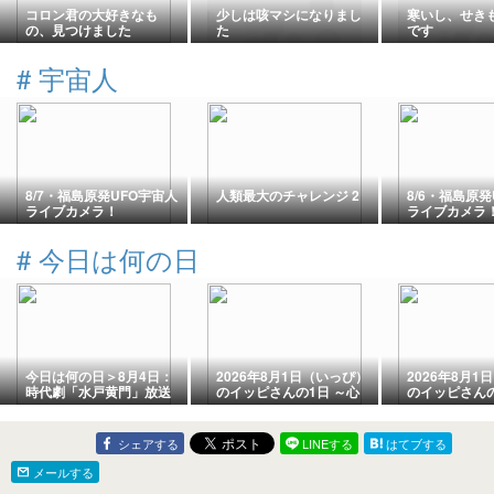
コロン君の大好きなも
少しは咳マシになりまし
寒いし、せき
の、見つけました
た
です
#
宇宙人
8/7・福島原発UFO宇宙人
人類最大のチャレンジ 2
8/6・福島原発
ライブカメラ！
ライブカメラ
#
今日は何の日
今日は何の日＞8月4日：
2026年8月1日（いっぴ）
2026年8月1
時代劇「水戸黄門」放送
のイッピさんの1日 ～心
のイッピさんの
開始日
霊写真？編～
重測定編～
シェアする
LINEする
はてブする
メールする