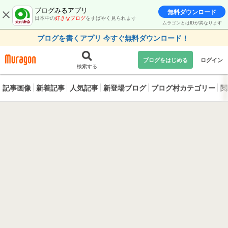
ブログみるアプリ
無料ダウンロード
日本中の
好きなブログ
をすばやく見られます
ムラゴンとはIDが異なります
ブログを書くアプリ 今すぐ無料ダウンロード！
ブログをはじめる
ログイン
検索する
記事画像
新着記事
人気記事
新登場ブログ
ブログ村カテゴリー
閲