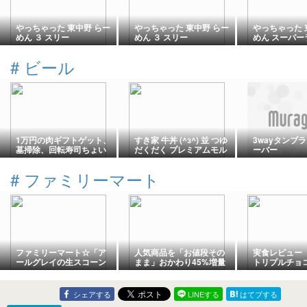
やっちゃった 東中野 らー
やっちゃった 東中野 らー
やっちゃった 
めん ３ スリー
めん ３ スリー
めん スーパー
ジック ムーン
#
ビール
1万円の肉ギフトゲット、
すき家 牛丼 (^з^) 並 つゆ
3wayタンブ
墓掃除、回転寿司ちょい
だくだく プレミアムモル
ーバー
す
ツ
#
ファミリーマート
ファミリーマート☆「ア
人気商品を「お値段その
実食レビュー
ールグレイの生スコーン
まま」おかわり45%増量
トリプルチョ
クロワッサン（ホワイト
作戦♪
プデニッシュ
チョコチップ入り）」♪
ー・消費期限
介！
シェアする
LINEする
はてブする