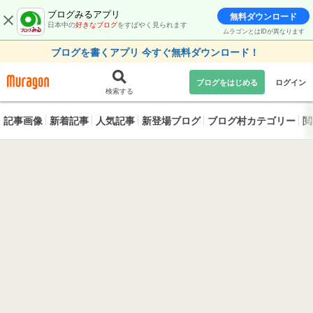
ブログみるアプリ
無料ダウンロード
日本中の
好きなブログ
をすばやく見られます
ムラゴンとはIDが異なります
ブログを書くアプリ 今すぐ無料ダウンロード！
ブログをはじめる
ログイン
検索する
記事画像
新着記事
人気記事
新登場ブログ
ブログ村カテゴリー
閲