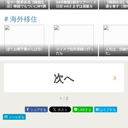
塩サバ限界弁当【韓国生
S&R韓国3都市ツアー！ 2
【韓国生活】
活】韓国でもついにMY調
日目 vol.2 まずは昼飯を
湯を食す［清
味料サイズ
食いに行きまーす！
る35℃］
#
海外移住
ぼくお留守番がんばる!
スイスで住民登録に行っ
人生は、伏線
たら
た。
次へ
1
/
2
シェアする
LINEする
はてブする
メールする