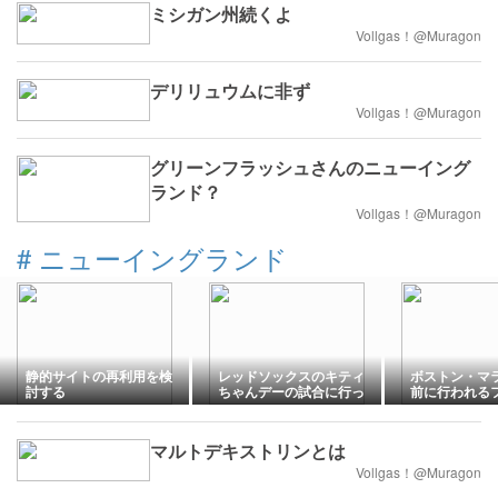
ミシガン州続くよ
Vollgas！@Muragon
デリリュウムに非ず
Vollgas！@Muragon
グリーンフラッシュさんのニューイング
ランド？
Vollgas！@Muragon
#
ニューイングランド
静的サイトの再利用を検
レッドソックスのキティ
ボストン・マ
討する
ちゃんデーの試合に行っ
前に行われる
た話
イベントに参
マルトデキストリンとは
Vollgas！@Muragon