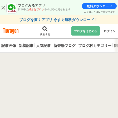
ブログみるアプリ
無料ダウンロード
日本中の
好きなブログ
をすばやく見られます
ムラゴンとはIDが異なります
ブログを書くアプリ 今すぐ無料ダウンロード！
ブログをはじめる
ログイン
検索する
記事画像
新着記事
人気記事
新登場ブログ
ブログ村カテゴリー
閲