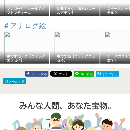
マンゴーリキュールでソ
油断できない味わいコー
スペースシャ
フトマティーニ
ルドデッキ
テル？
#
アナログ絵
春ですね・２【コミック
春ですね【コミックエッ
ナースのコス
エッセイ】
セイ】
女？！
シェアする
LINEする
はてブする
メールする