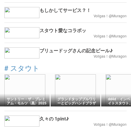
もしかしてサービス？！
Vollgas！@Muragon
スタウト愛なコラボッ
Vollgas！@Muragon
ブリュードッグさんの記念ビール♪
Vollgas！@Muragon
#
スタウト
サントリー・ザ・プレミ
グランドタップブルワリ
dd4d・イン
アム・モルツ〈黒〉2025
ーとビッグハンドブラザ
イトスタウト
バージョン、なのか？
ーズのコラボはアイリッ
ズ！ミントや
シュスタウトよつば
ンズ入りのビ
久々の 1pint♪
Vollgas！@Muragon