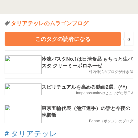
タリアテッレのムラゴンブログ
このタグの読者になる
0
冷凍パスタNo.1は日清食品 もちっと生パ
スタ クリーミーボロネーゼ
村内伸弘のブログが好き😍
スピリチュアルを高める動画2選。(^^)
tanpoposumireのヒュッゲな毎日♪
東京五輪代表（池江選手）の話と今夜の
晩御飯
Bonne（ボンヌ）のブログ
#
タリアテッレ