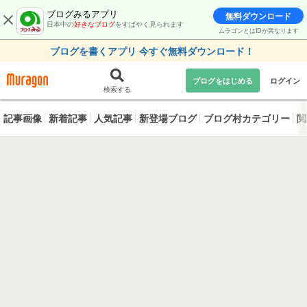
ブログみるアプリ
無料ダウンロード
日本中の
好きなブログ
をすばやく見られます
ムラゴンとはIDが異なります
ブログを書くアプリ 今すぐ無料ダウンロード！
ブログをはじめる
ログイン
検索する
記事画像
新着記事
人気記事
新登場ブログ
ブログ村カテゴリー
閲