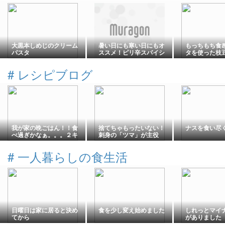
大黒本しめじのクリーム
暑い日にも寒い日にもオ
もっちもち食
パスタ
ススメ！ピリ辛スパイシ
タを使った枝
ーな風味が漂う海老カレ
リコンカン タ
ークリームソースのタリ
レ」
#
レシピブログ
アテッレ
我が家の晩ごはん！！食
捨てちゃもったいない！
ナスを食い尽
べ過ぎかなぁ。。。２キ
刺身の「ツマ」が主役
ロ増量していた事が判
に？！驚きのリメイクレ
明。
シピ3選
#
一人暮らしの食生活
日曜日は家に居ると決め
食を少し変え始めました
しれっとマイ
てから
がありました