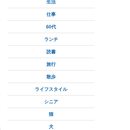
生活
仕事
60代
ランチ
読書
旅行
ックリグミ
散歩
ライフスタイル
シニア
猫
犬