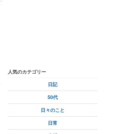
イサンボク
人気のカテゴリー
日記
50代
日々のこと
日常
ネーション
リリウム・ブルビフェラ
タチアオイ
クリ