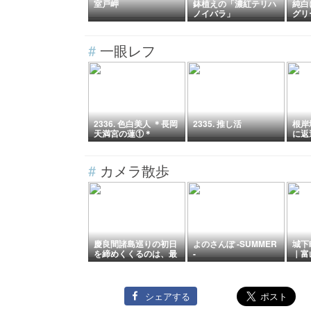
室戸岬
鉢植えの「濃紅テリハ
純白
ノイバラ」
グリ
#
一眼レフ
2336. 色白美人 ＊長岡
2335. 推し活
根岸
天満宮の蓮①＊
に返
#
カメラ散歩
慶良間諸島巡りの初日
よのさんぽ -SUMMER
城下
を締めくくるのは、最
-
｜富
高のケラマブルーのビ
風景
ーチとリゾートホテル
のオーシャンビュー
【午後の古座間味ビー
シェアする
チとホテルから眺める