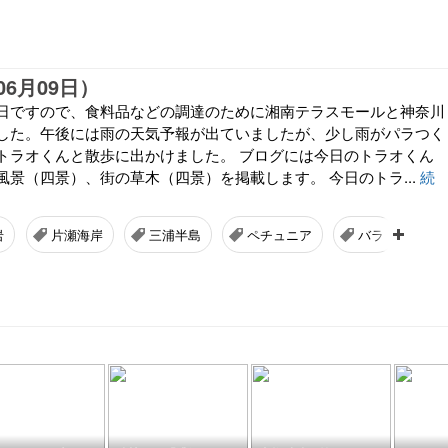
6月09日）
日ですので、食料品などの調達のために湘南テラスモールと神奈川
した。午後には雨の天気予報が出ていましたが、少し雨がパラつく
トラオくんと散歩に出かけました。 ブログには今日のトラオくん
風景（四景）、街の草木（四景）を掲載します。 今日のトラ...
続
岩
片瀬海岸
三浦半島
ペチュニア
バラ
ビ