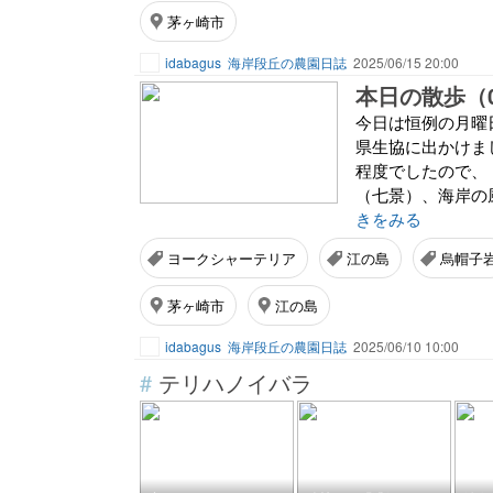
茅ヶ崎市
idabagus
海岸段丘の農園日誌
2025/06/15 20:00
本日の散歩（0
今日は恒例の月曜
県生協に出かけま
程度でしたので、
（七景）、海岸の
きをみる
ヨークシャーテリア
江の島
烏帽子
茅ヶ崎市
江の島
idabagus
海岸段丘の農園日誌
2025/06/10 10:00
#
テリハノイバラ