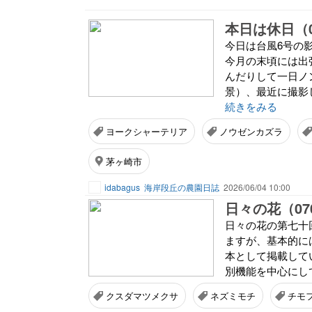
本日は休日（0
今日は台風6号の
今月の末頃には出
んだりして一日ノ
景）、最近に撮影
続きをみる
ヨークシャーテリア
ノウゼンカズラ
茅ヶ崎市
idabagus
海岸段丘の農園日誌
2026/06/04 10:00
日々の花（07
日々の花の第七十
ますが、基本的に
本として掲載していま
別機能を中心にし
クスダマツメクサ
ネズミモチ
チモ