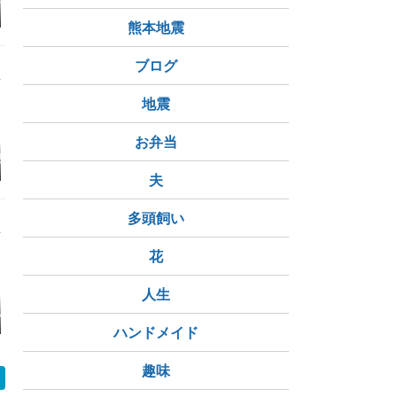
ソウ、テリハノ
クロガモ、シノリガ
コハマギク、、、こま
ナミキソウ
、ビロードモウ
モ、テリハノイバラ
ち娘のよう
イバラ
熊本地震
ブログ
地震
お弁当
隈③
2330. プリンなかき氷
野毛界隈①
2329. 介
夫
多頭飼い
花
人生
頃です🌹
光の断片 〜 物語の陰
野毛界隈④
沖縄特有の
で静かに輝く、美しい
の洗礼後に
ハンドメイド
一瞬の記憶 〜
は、世界に
ブルーのセ
間諸島巡り
趣味
間味村のケ
のちゅら海