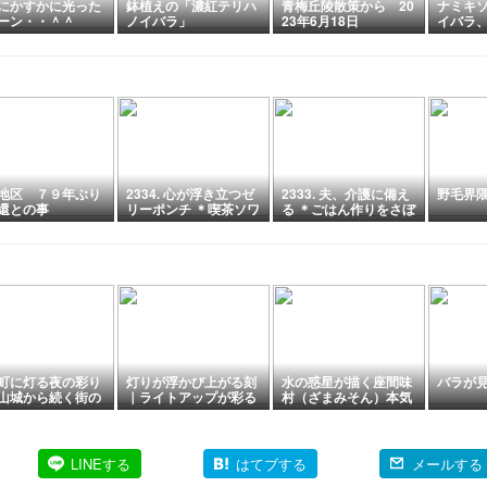
にかすかに光った
鉢植えの「濃紅テリハ
青梅丘陵散策から 20
ナミキ
ーン・・＾＾
ノイバラ」
23年6月18日
イバラ
ズイカ
地区 ７９年ぶり
2334. 心が浮き立つゼ
2333. 夫、介護に備え
野毛界
還との事
リーポンチ ＊喫茶ソワ
る ＊ごはん作りをさぼ
レ＊
って回転寿司で満腹な
夜＊
町に灯る夜の彩り
灯りが浮かび上がる刻
水の惑星が描く座間味
バラが見
山城から続く街の
｜ライトアップが彩る
村（ざまみそん）本気
富山城の夜景
のケラマブルー【慶良
間諸島巡り１日目 座
間味村ケラマブルー・
ワールド】
LINEする
はてブする
メールする