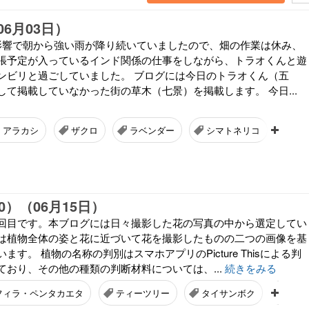
6月03日）
影響で朝から強い雨が降り続いていましたので、畑の作業は休み、
張予定が入っているインド関係の仕事をしながら、トラオくんと遊
ンビリと過ごしていました。 ブログには今日のトラオくん（五
して掲載していなかった街の草木（七景）を掲載します。 今日...
アラカシ
ザクロ
ラベンダー
シマトネリコ
タ
0）（06月15日）
回目です。本ブログには日々撮影した花の写真の中から選定してい
は植物全体の姿と花に近づいて花を撮影したものの二つの画像を基
す。 植物の名称の判別はスマホアプリのPicture Thisによる判
ており、その他の種類の判断材料については、...
続きをみる
フィラ・ペンタカエタ
ティーツリー
タイサンボク
カー