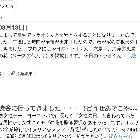
アメリカ
0
3月13日）
によって自宅でトラオくんと留守番をすることになりましたので、
した。午後には時間が余裕が出来ましたので、わが家の看板犬のト
行きました。 ブログには今日のトラオくん（六景）、海岸の風景
の花（リースの代わり）を掲載します。 今日のトラオくん（...
続
岩
片瀬海岸
今
日は朝から渋谷に行ってきました・・・（どうせあそこやろ？ by妻）
国際女性デー、ヨーロッパでは長らく「女性の日」と言われていた
は男性から女性にミモザの花を贈る習慣があるみたいです。オッサ
代の卒業旅行でイタリアをフラフラ貧乏旅行したのですが、その時
。1988年3月8日は北イタリアのパードヴァという...
続きをみる