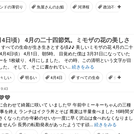
ンドの薄切り
魚屋さんのお鮨
河津桜
政治不信
月4日頃） 4月の二十四節気。ミモザの花の美しさ
 すべての生命が生き生きとする頃♪♪ 美しいミモザの花 4月の二十
4月4日頃） 4月1日、朝5時。 目覚めた僕は 3月31日になっていた
ーを 1枚破り、4月にしました。 その時、この清明という文字が目
た。 そして、そこに書かれてい...
続きをみる
々しい
明るい
4月4日
すべての生命
全ての生命
19:43
💛
に合わせて綺麗に咲いて いました💛 午前中ミーキーちゃんの三種
事を終え ランチはイクラ丼とそば 蕎麦は半量食べました 16時間ダ
さくなったのか年齢のせいか一度に早く沢山は食べれなくなりまし
せん💦 長男の転勤発表があったようです頑...
続きをみる