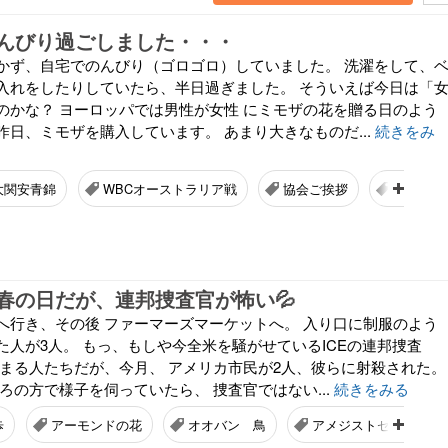
んびり過ごしました・・・
かず、自宅でのんびり（ゴロゴロ）していました。 洗濯をして、
入れをしたりしていたら、半日過ぎました。 そういえば今日は「
のかな？ ヨーロッパでは男性が女性 にミモザの花を贈る日のよう
日、ミモザを購入しています。 あまり大きなものだ...
続きをみ
大関安青錦
WBCオーストラリア戦
協会ご挨拶
横綱土俵
春の日だが、連邦捜査官が怖い💦
へ行き、その後 ファーマーズマーケットへ。 入り口に制服のよう
た人が3人。 もっ、もしや今全米を騒がせているICEの連邦捜査
締まる人たちだが、今月、 アメリカ市民が2人、彼らに射殺された。
ろの方で様子を伺っていたら、 捜査官ではない...
続きをみる
歩
アーモンドの花
オオバン 鳥
アメジストセージ