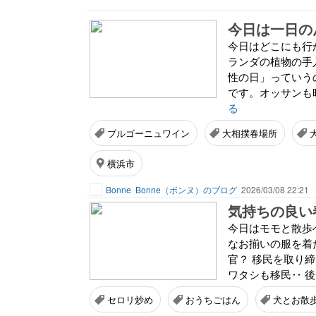
今日は一日の
今日はどこにも行
ランダの植物の手
性の日」っていう
です。オッサンも昨
る
ブルゴーニュワイン
大相撲春場所
横浜市
Bonne
Bonne（ボンヌ）のブログ
2026/03/08 22:21
気持ちの良い
今日はモモと散歩
なお揃いの服を着
官？ 移民を取り
ワタシも移民‥ 後
セロリ炒め
おうちごはん
犬とお散