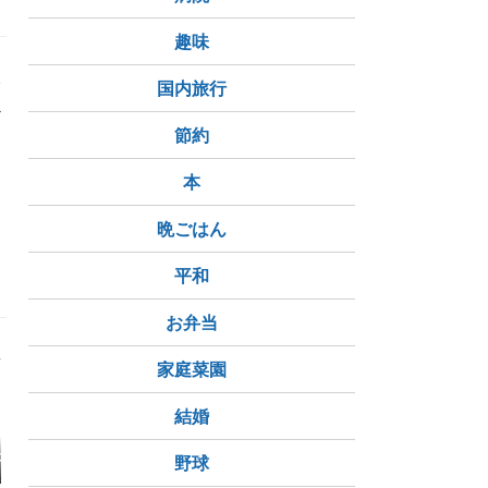
趣味
今
国内旅行
べ
節約
本
ルーツパン
Golden chain flower
木漏れ日
フサアカシア
晩ごはん
平和
お弁当
家庭菜園
結婚
は、ミモザの花
軽く話せる知人も大
春が訪れて一気にミモ
最も高値に
野球
うぶつ園。
事・親友は1人・春を
ザが咲き進む！
付きのミモ
告げるミモザ
半額に！