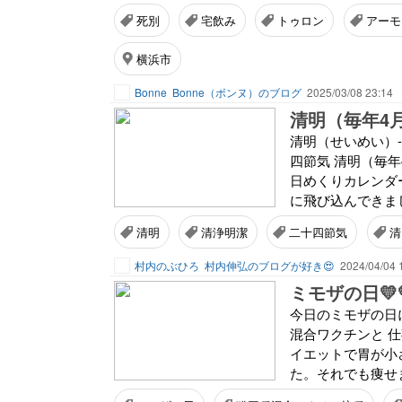
死別
宅飲み
トゥロン
アーモ
横浜市
Bonne
Bonne（ボンヌ）のブログ
2025/03/08 23:14
清明（毎年4
清明（せいめい）-
四節気 清明（毎年
日めくりカレンダ
に飛び込んできまし
清明
清浄明潔
二十四節気
清
村内のぶひろ
村内伸弘のブログが好き😍
2024/04/04 
ミモザの日💛
今日のミモザの日
混合ワクチンと 仕
イエットで胃が小
た。それでも痩せま