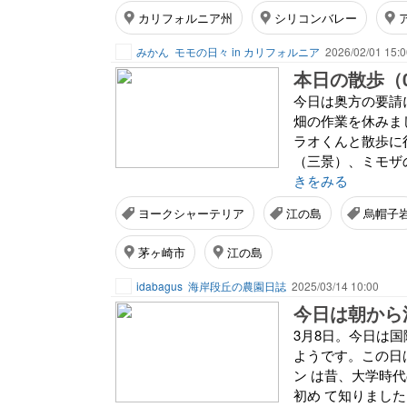
カリフォルニア州
シリコンバレー
みかん
モモの日々 in カリフォルニア
2026/02/01 15:0
本日の散歩（0
今日は奥方の要請
畑の作業を休みま
ラオくんと散歩に
（三景）、ミモザ
きをみる
ヨークシャーテリア
江の島
烏帽子
茅ヶ崎市
江の島
idabagus
海岸段丘の農園日誌
2025/03/14 10:00
3月8日。今日は
ようです。この日
ン は昔、大学時
初め て知りました