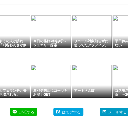
すく解説
多くの人が訪れ
今日の格好●御徒町へ
リコール対象知らずに
平日休
「刈谷わんさか祭
ジュエリー探索
使ってたアラフィフ。
ない
026 花火大会」刈
 愛知
カフェランチ、夫
夏バテ防止にゴーヤを
アートさんぽ
コスモ
ネ壊される。
お安くGET
薬 ～2
康管理
LINEする
はてブする
メールする