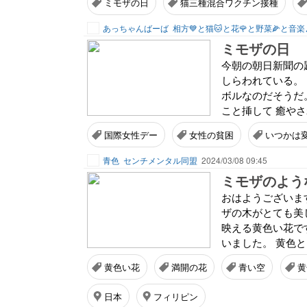
ミモザの日
猫三種混合ワクチン接種
あっちゃんばーば
相方💙と猫🐱と花🌹と野菜🌽と音楽
ミモザの日
今朝の朝日新聞の
しらわれている。
ボルなのだそうだ
こと挿して 癒やさ
国際女性デー
女性の貧困
いつかは
青色
センチメンタル同盟
2024/03/08 09:45
ミモザのよう
おはようございま
ザの木がとても美
映える黄色い花で
いました。 黄色と
黄色い花
満開の花
青い空
黄
日本
フィリピン