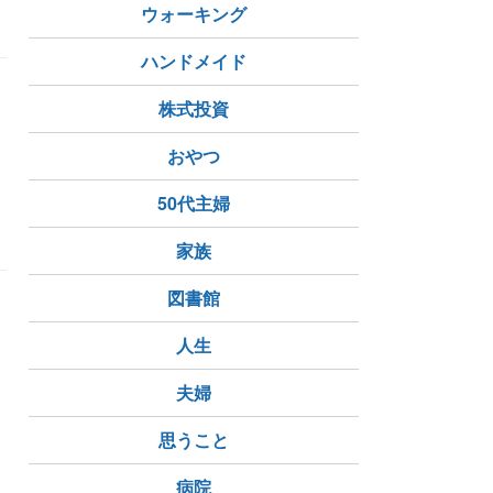
勤
夕食
キムチ鍋
ウォーキング
ハンドメイド
株式投資
おやつ
50代主婦
家族
図書館
人生
夫婦
美しい女神さま
コロナに負けない
思うこと
病院