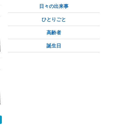
日々の出来事
ひとりごと
高齢者
みを娘には言わ
【体験談】ピラティス
今日の恰好●8/5
モンベルの
誕生日
（Rinntosull）を解約
ン
してきた|手続き方法と
持ち物、かかった時間
は?
スの漢方胃腸
新しいエアコンにした
やっとハジメました
平均体重80
026年7月の健
結果／お昼ごはんと晩
んど変化なし
（続き）
ごはん
年7月の健