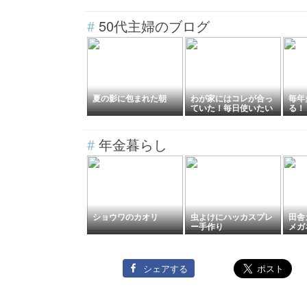
#
50代主婦のブログ
夏の影に包まれた朝
わが家にはコレが合っ
毎年
ていた！毎日使いたい
る！
フタ付きボウルが優秀
り2
すぎた
谷市
#
年金暮らし
ショウワのカオリ
虫よけにハッカスプレ
田舎
ー手作り
メガ
シェアする