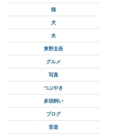
財務省解体
猫
犬
夫
東野圭吾
グルメ
写真
花の美しさ
つぶやき
多頭飼い
ブログ
音楽