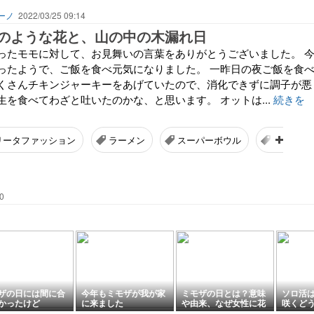
ーノ
2022/03/25 09:14
のような花と、山の中の木漏れ日
ったモモに対して、お見舞いの言葉をありがとうございました。 
ったようで、ご飯を食べ元気になりました。 一昨日の夜ご飯を食
くさんチキンジャーキーをあげていたので、消化できずに調子が悪
生を食べてわざと吐いたのかな、と思います。 オットは...
続きを
リータファッション
ラーメン
スーパーボウル
ドライフ
0
ザの日には間に合
今年もミモザが我が家
ミモザの日とは？意味
ソロ活
かったけど
に来ました
や由来、なぜ女性に花
咲くど
を贈るのかをわかりや