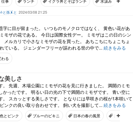
仕事
ランチ
イクラ丼とそばランチ
水汲み
転
🎶と孫🤸と
2024/03/08 21:25
題字に目が留まった。 いつものモノクロではなく、 黄色い花があ
 ミモザの花である。 今日は国際女性デー。 ミモザはこの日のシン
。 メルカリで小さなミモザの花を買った。 あちこちにちょこちょ
れている。 ジェンダーフリーが謳われる世の中で...
続きをみる
変わる
な美しさ
す。 先週、木場公園にミモザの花を見に行きました。 満開のミモ
しかったです。 明るい日の光の下で満開のミモザです。 青い空に
す。 スカッとする美しさです。 となりには早咲きの桜が1本咲いて
ピンクの良い取り合わせです。 飼い犬を撮影して...
続きをみる
色とピンク
ブルーのビキニ
日本の春の風景
黒柴