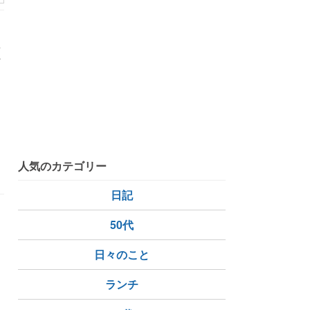
ベ
女
入り
柳月
BONNE
女性の日
人気のカテゴリー
日記
50代
日々のこと
ランチ
Mexican bush sage
朝食
手作りプリン