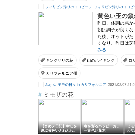
フィリピン帰りのヨコピーノ
フィリピン帰りのヨコピ
黄色い玉の鎖
昨日、体調の悪か
朝は調子が良くな
た後、オットがた
くなり、昨日は芝
みる
キングサリの花
山のハイキング
ロ
カリフォルニア州
みかん
モモの日々 in カリフォルニア
2021/02/07 21:0
#
ミモザの花
【まめノ日記】幸せを
春を彩るハッピーカラ
ミモ
運ぶ黄色いふわふわ。
ー黄色い花木
わな
ミモザの日