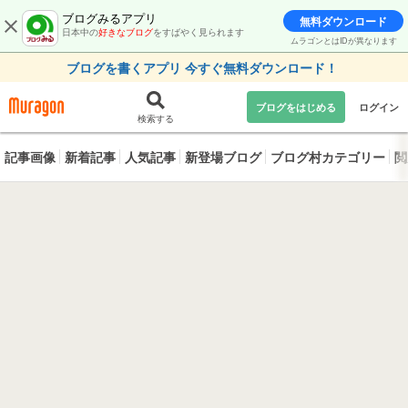
ブログみるアプリ
無料ダウンロード
日本中の
好きなブログ
をすばやく見られます
ムラゴンとはIDが異なります
ブログを書くアプリ 今すぐ無料ダウンロード！
ブログをはじめる
ログイン
検索する
記事画像
新着記事
人気記事
新登場ブログ
ブログ村カテゴリー
閲