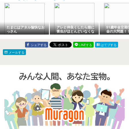
Nightmare! C
Royals' Mista
Secure 6-4 R
たまにはアタル愉快なお
アレと仲良くしたら畑に
51歳年金定期
っさん
害虫がほとんどいなくな
金の大問題！
った
シェアする
LINEする
はてブする
メールする