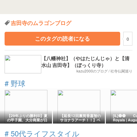
吉田寺のムラゴンブログ
このタグの読者になる
0
【八幡神社】（やはたじんじゃ）と【清
水山 吉田寺】（ぼっくり寺）
kazu2000のブログ / 社寺仏閣巡り
#
野球
【29年ぶりの勝利⚾】夏
【延長12回裏筒香嘉智の
[IL]🔵🔴 Cu
の甲子園、大分商業が日
サヨナラアーチ！！】ベ
Royals | Augu
本文理に逆転勝利！第
イスターズvsカープ8/8
| Kauffman 
108回全国高校野球選手
ー Suzuki a
#
50代ライフスタイル
権
Ignite a 2nd I