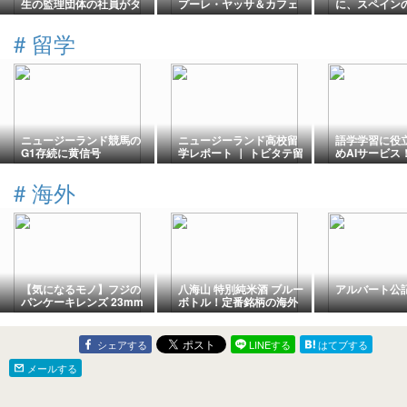
生の監理団体の社員がタ
プーレ・ヤッサ＆カフェ
に、スペイン
イマッサージと風俗店を
トゥーバ ～ 渋谷で楽しむ
子供を置き去
経営で絶句！
鶏のレモン煮込み＆舌が
る
#
留学
痺れるスパイシーコーヒ
ー
ニュージーランド競馬の
ニュージーランド高校留
語学学習に役
G1存続に黄信号
学レポート ｜ トビタテ留
めAIサービス
学×果樹園を訪問
でも使えたサ
#
海外
【気になるモノ】フジの
八海山 特別純米酒 ブルー
アルバート公
パンケーキレンズ 23mm
ボトル！定番銘柄の海外
だったり、27mmだった
仕様！
り... #02
シェアする
LINEする
はてブする
メールする