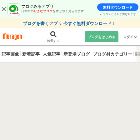
ブログみるアプリ
無料ダウンロード
日本中の
好きなブログ
をすばやく見られます
ムラゴンとはIDが異なります
ブログを書くアプリ 今すぐ無料ダウンロード！
ブログをはじめる
ログイン
検索する
記事画像
新着記事
人気記事
新登場ブログ
ブログ村カテゴリー
閲