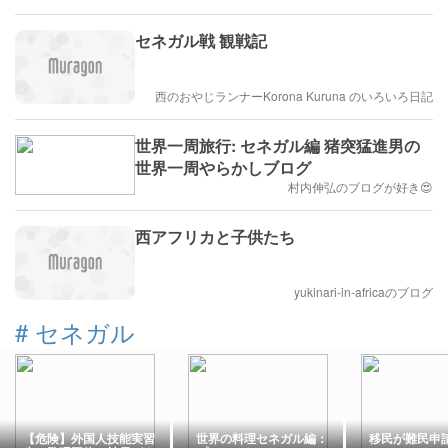
セネガル戦 観戦記
西のおやじランナーKorona Kuruna のいろいろ日記
世界一周旅行: セネガル編 猪突猛進男の
世界一周やらかしブログ
村内伸弘のブログが好き😍
西アフリカと子供たち
yukinari-in-africaのブログ
#
セネガル
【危険】外国人技能実習
世界の料理セネガル編：
移民が難民申