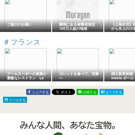
ご協力のお願い
隣国にある被爆者推定
【上海生活】
100万人超の地域
から氷上の小
色とりどりの
理を堪能した
#
フランス
飯グルメブロ
アールヌーボーの装飾が
ガレットを食べて、宮殿
国立新美術館
素敵なレストラン La
へ
meets ポー
Cigale @Nantes France
遊び心の冒険
シェアする
LINEする
はてブする
メールする