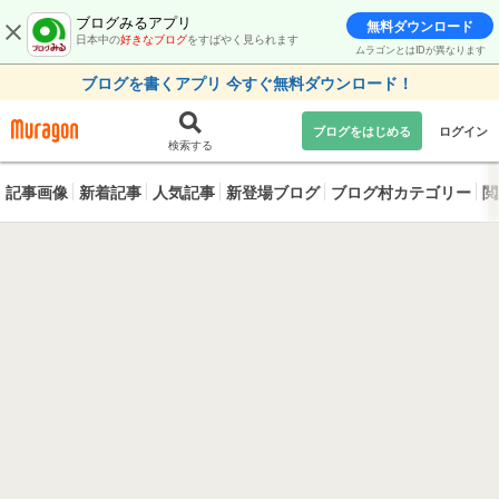
ブログみるアプリ
無料ダウンロード
日本中の
好きなブログ
をすばやく見られます
ムラゴンとはIDが異なります
ブログを書くアプリ 今すぐ無料ダウンロード！
ブログをはじめる
ログイン
検索する
記事画像
新着記事
人気記事
新登場ブログ
ブログ村カテゴリー
閲