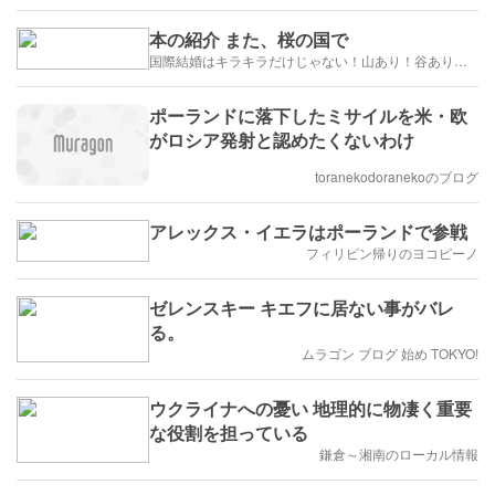
本の紹介 また、桜の国で
国際結婚はキラキラだけじゃない！山あり！谷あり！闇もある！？
ポーランドに落下したミサイルを米・欧
がロシア発射と認めたくないわけ
toranekodoranekoのブログ
アレックス・イエラはポーランドで参戦
フィリピン帰りのヨコピーノ
ゼレンスキー キエフに居ない事がバレ
る。
ムラゴン ブログ 始め TOKYO!
ウクライナへの憂い 地理的に物凄く重要
な役割を担っている
鎌倉～湘南のローカル情報