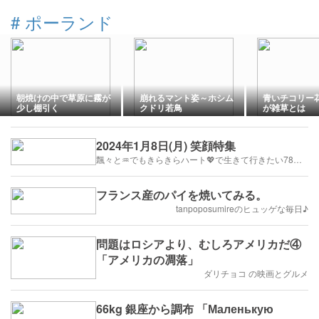
#
ポーランド
朝焼けの中で草原に霧が
崩れるマント姿～ホシム
青いチコリー
少し棚引く
クドリ若鳥
が雑草とは
2024年1月8日(月) 笑顔特集
飄々と♒でもきらきらハート💖で生きて行きたい78歳の 🍅ほげほげとまとのブログ
フランス産のパイを焼いてみる。
tanpoposumireのヒュッゲな毎日♪
問題はロシアより、むしろアメリカだ④
「アメリカの凋落」
ダリチョコ の映画とグルメ
66kg 銀座から調布 「Маленькую