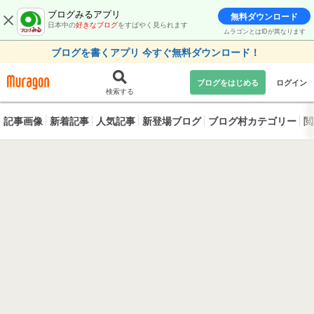
ブログみるアプリ
無料ダウンロード
日本中の
好きなブログ
をすばやく見られます
ムラゴンとはIDが異なります
ブログを書くアプリ 今すぐ無料ダウンロード！
ブログをはじめる
ログイン
検索する
記事画像
新着記事
人気記事
新登場ブログ
ブログ村カテゴリー
閲