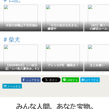
今回の休職は不安症強め
「今日の自分を生きる」
【8/2】業スー
練習中
の締切ルール
【1,732円】
#
柴犬
【2026年8月】シバ友日
アレッタ2号 種蒔き！
まとめ食い
記「シバ友の夏休み」4コ
マ漫画｜無料カレンダー
待受・壁紙ダウンロード
シェアする
LINEする
はてブする
メールする