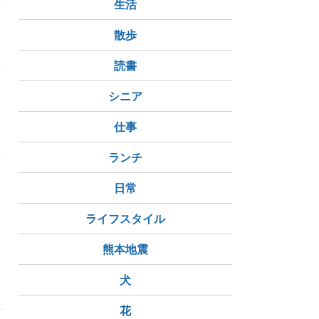
生活
数
 】
散歩
キ
い
読書
シニア
仕事
ランチ
日常
な
ライフスタイル
熊本地震
犬
花