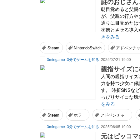
謎のおじさん
朝目覚めると父親
が、父親の行方や
通りに目覚めたは
彷彿とさせる導入
きをみる
Steam
NintendoSwitch
アドベンチ
3mingame
3分でゲームを知る
2025/07/21 19:00
人間の親指サイズ
力を持つ少女に保
す。 時折SNS
っぴりサイコな環
をみる
Steam
ホラー
アドベンチャー
3mingame
3分でゲームを知る
2025/06/05 19:00
元はピッコマ