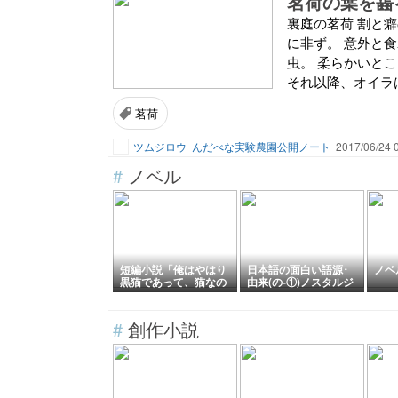
茗荷の葉を齧
裏庭の茗荷 割と
に非ず。 意外と
虫。 柔らかいと
それ以降、オイラは
茗荷
ツムジロウ
んだべな実験農園公開ノート
2017/06/24 
#
ノベル
短編小説「俺はやはり
日本語の面白い語源･
ノベル
黒猫であって、猫なの
由来(の-①)ノスタルジ
である。」配信開始し
ー･凌霄花･ノルディッ
ました。
クスキー･鋸･ノベル･
暖簾に腕押し･海苔･ノ
#
創作小説
ロウイルス