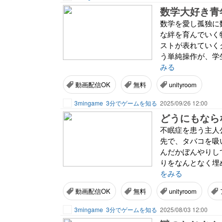
数学を愛し孤独に
な絆を育んでいく
ストが表れていく
う単純操作が、学
みる
動画配信OK
無料
unityroom
3mingame
3分でゲームを知る
2025/09/26 12:00
どうにもなら
不眠症を患う主人
先で、タバコを吸
んだかぼんやりし
りをなんとなく埋
をみる
動画配信OK
無料
unityroom
3mingame
3分でゲームを知る
2025/08/03 12:00