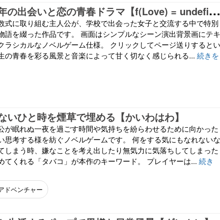
学大好き青年の出会いと恋の青春ドラマ【f(Love) = undefined
数式に取り組む主人公が、学校で出会った女子と交流する中で特別
物語を綴った作品です。 画面はシンプルなシーン演出背景画にテ
クラシカルなノベルゲーム仕様。 クリックしてページ送りすると
生の青春を彩る風景と音楽によって甘く切なく感じられる...
続きを
ないひと時を煙草で埋める【かいわはわ】
公が眠れぬ一夜を過ごす時間や気持ちを紛らわせるために向かった
い思考する様を紡ぐノベルゲームです。 何をする気にもなれない
てしまう時、嫌なことを考え出したり無気力に気落ちしてしまった
めてくれる「タバコ」が本作のキーワード。 プレイヤーは...
続き
アドベンチャー