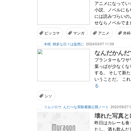
アニメになってい
小説、ノベルにも
には読みづらいの
せならノベルでま
ピッコマ
マンガ
アニメ
外科
木桜
雑多な日々は徒然に
2024/03/07 11:09
なんだかんだ
プランターもワサ
葉っぱが少なくな
する。 そして新
いうことだ。 これ
る
シソ
ツムジロウ
んだべな実験農園公開ノート
2022/09/27 
壊れた写真と
昨日はカレーも食
たし、酒も飲んだ