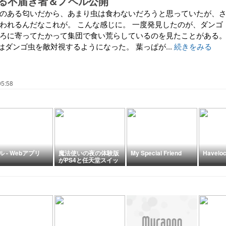
る不届き者＆ノベル公開
癖のある匂いだから、あまり虫は食わないだろうと思っていたが、
食われるんだなこれが。 こんな感じに。 一度発見したのが、ダンゴ
ころに寄ってたかって集団で食い荒らしているのを見たことがある
ダンゴ虫を敵対視するようになった。 葉っぱが...
続きをみる
05:58
 - Webアプリ
魔法使いの夜の体験版
My Special Friend
Havelo
がPS4と任天堂スイッ
チで配信中