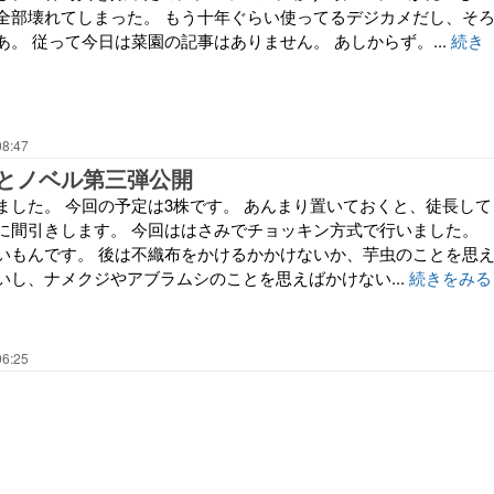
全部壊れてしまった。 もう十年ぐらい使ってるデジカメだし、そ
。 従って今日は菜園の記事はありません。 あしからず。...
続き
08:47
とノベル第三弾公開
ました。 今回の予定は3株です。 あんまり置いておくと、徒長して
に間引きします。 今回ははさみでチョッキン方式で行いました。
いもんです。 後は不織布をかけるかかけないか、芋虫のことを思
いし、ナメクジやアブラムシのことを思えばかけない...
続きをみる
06:25