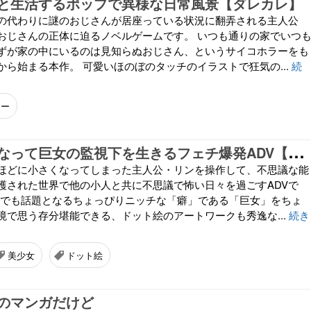
と生活するポップで異様な日常風景【ダレカレ】
の代わりに謎のおじさんが居座っている状況に翻弄される主人公
おじさんの正体に迫るノベルゲームです。 いつも通りの家でいつ
ずが家の中にいるのは見知らぬおじさん、というサイコホラーをも
から始まる本作。 可愛いほのぼのタッチのイラストで狂気の...
続
ャー
親
指サイズになって巨女の監視下を生きるフェチ爆発ADV【SAEKO: Giantess Dating Sim】
ほどに小さくなってしまった主人公・リンを操作して、不思議な能
護された世界で他の小人と共に不思議で怖い日々を過ごすADVで
などでも話題となるちょっぴりニッチな「癖」である「巨女」をちょ
境で思う存分堪能できる、ドット絵のアートワークも秀逸な...
続き
美少女
ドット絵
のマンガだけど