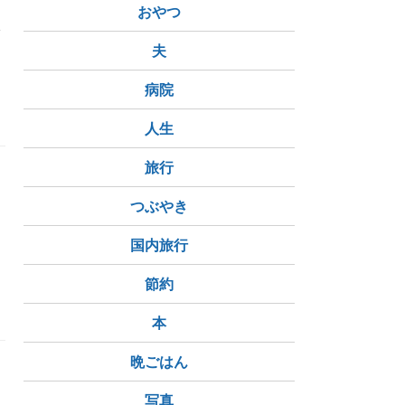
、
おやつ
分
う
夫
病院
人生
旅行
な
つぶやき
国内旅行
節約
本
晩ごはん
写真