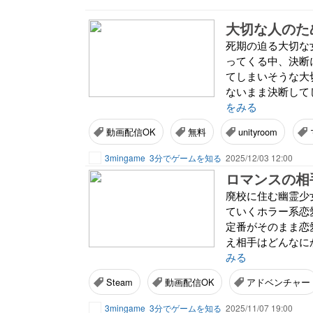
死期の迫る大切な
ってくる中、決断
てしまいそうな大
ないまま決断して
をみる
動画配信OK
無料
unityroom
3mingame
3分でゲームを知る
2025/12/03 12:00
廃校に住む幽霊少
ていくホラー系恋
定番がそのまま恋
え相手はどんなに
みる
Steam
動画配信OK
アドベンチャー
3mingame
3分でゲームを知る
2025/11/07 19:00