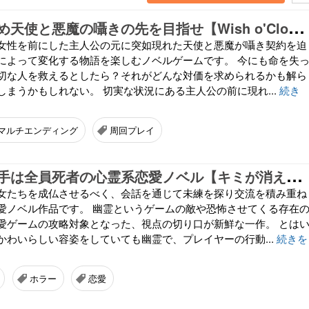
大
切な人のため天使と悪魔の囁きの先を目指せ【Wish o'Clock】
女性を前にした主人公の元に突如現れた天使と悪魔が囁き契約を迫
によって変化する物語を楽しむノベルゲームです。 今にも命を失
切な人を救えるとしたら？それがどんな対価を求められるかも解ら
しまうかもしれない。 切実な状況にある主人公の前に現れ...
続き
マルチエンディング
周回プレイ
ロ
マンスの相手は全員死者の心霊系恋愛ノベル【キミが消えてしまう前に】
女たちを成仏させるべく、会話を通じて未練を探り交流を積み重ね
愛ノベル作品です。 幽霊というゲームの敵や恐怖させてくる存在
愛ゲームの攻略対象となった、視点の切り口が新鮮な一作。 とは
かわいらしい容姿をしていても幽霊で、プレイヤーの行動...
続きを
ホラー
恋愛