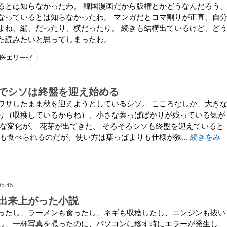
るとは知らなかったわ。 韓国漫画だから版権とかどうなんだろう
なっているとは知らなかったわ。 マンガだとコマ割りが正直、自
よね、縦、だったり、横だったり。 続きも結構出ているけど、ど
た読みたいと思ってしまったわ。
医エリーゼ
でシソは終盤を迎え始める
ワサしたまま秋を迎えようとしているシソ。 こころなしか、大き
り（収穫しているからね）、小さな葉っぱばかりが残っている気が
たな変化が。 花芽が出てきた。 そろそろシソも終盤を迎えていると
も食べられるのだが、使い方は葉っぱよりも仕様が狭...
続きをみ
05:45
出来上がった小説
ったし、ラーメンも食ったし、ネギも収穫したし、ニンジンも抜い
し、一杯写真を撮ったのに、パソコンに移す時にエラーが発生し