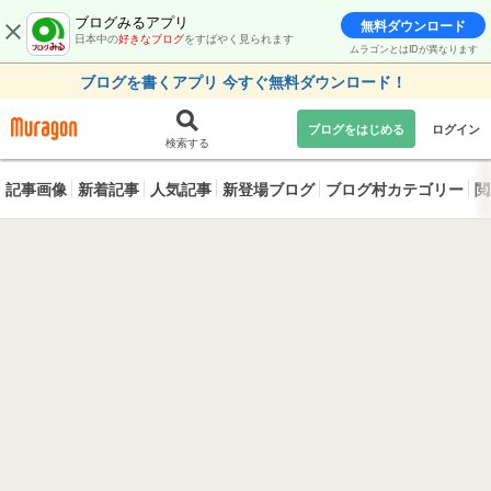
ブログみるアプリ
無料ダウンロード
日本中の
好きなブログ
をすばやく見られます
ムラゴンとはIDが異なります
ブログを書くアプリ 今すぐ無料ダウンロード！
ブログをはじめる
ログイン
検索する
記事画像
新着記事
人気記事
新登場ブログ
ブログ村カテゴリー
閲