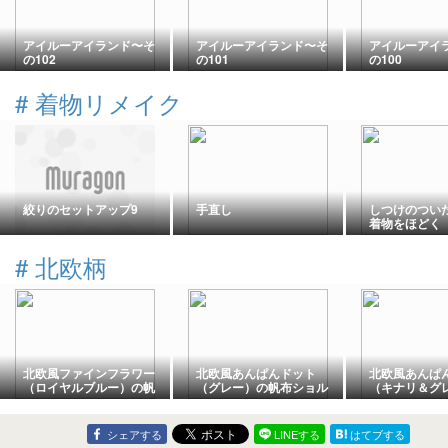
アイルーアイランド〜そ
アイルーアイランド〜そ
アイルーアイ
の102
の101
の100
#
着物リメイク
絞りのセットアップ9
手直し
しつけのつい
着物をほどく
#
北欧柄
北欧風ファインフラワー
北欧風あんぱんドット
北欧風あんぱ
（ロイヤルブルー）の帆
（グレー）の帆布ショル
（キナリ＆グ
布ショルダーバッグ♪
ダーバッグ♪
布ショルダー
シェアする
LINEする
はてブする