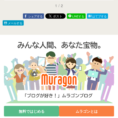
1
/
2
シェアする
LINEする
はてブする
メールする
無料ではじめる
ムラゴンとは