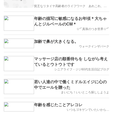
貧乏なリタイヤ高齢者のライフワーク あれこれ、、、
年齢の描写に敏感になるお年頃＊大ちゃ
んとジルベールのCM＊
☆*ﾟ真珠のつき世界☆*ﾟ
加齢で鼻が大きくなる。
ウォークインザパーク
マッサージ店の順番待ちを しながら考え
ているとウトウトです
シニアライフ・ジジ60代生活日記ブログ
若い人達の中で働くミドルエイジに心の
中でエールを贈った
まいにち！いいところ探ししようよ
年齢を感じたことアレコレ
いつもゴキゲンでいたいから…