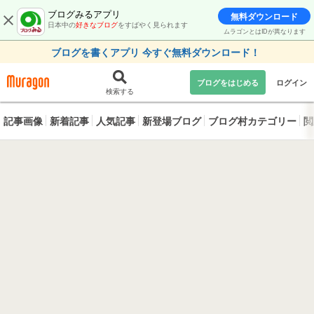
ブログみるアプリ
無料ダウンロード
日本中の
好きなブログ
をすばやく見られます
ムラゴンとはIDが異なります
ブログを書くアプリ 今すぐ無料ダウンロード！
ブログをはじめる
ログイン
検索する
記事画像
新着記事
人気記事
新登場ブログ
ブログ村カテゴリー
閲