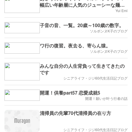
幅広い年齢層に人気のジューシーな麺メ
ニュー！
Yui Emi
子音の音、一覧。20歳～100歳の数字。
ソルボンヌK子のブログ
ワ行の復習。夜去る、寄らん猿。
ソルボンヌK子のブログ
みんな自分の人生背負って生きてきたの
です
シニアライフ・ジジ60代生活日記ブログ
開運！供養part57 恋愛成就5
開運！願いが叶う行者の話
清掃員の先輩70代清掃員の在り方
シニアライフ・ジジ60代生活日記ブログ