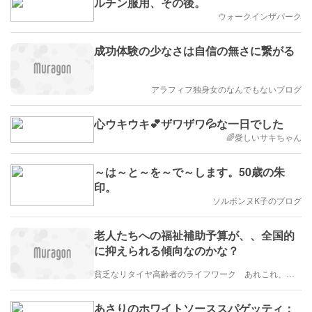
ルチン服用、その後。
ウォークインザパーク
成功体験の少なさは自信の無さに繋がる
アラフィフ独身女のなんでもないブログ
心ウキウキ💕ザワザワ💦な一日でした
🌈愛しいサキちゃん
～は～と～を～で～します。50歳の朱
印。
ソルボンヌK子のブログ
老人たちへの福祉補助予算が、、全国的
に抑えられる傾向なのかな？
貧乏なリタイヤ高齢者のライフワーク あれこれ、、、
あさりのホワイトソーススパゲッティ：