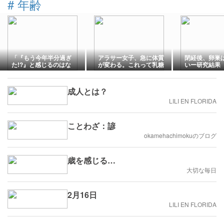
#
年齢
「『もう今年半分過ぎ
アラサー女子、急に体質
閉経後、卵巣
た!?』と感じるのはな
が変わる。これって乳糖
いー研究結果
ぜ？ 大人になると時間が
不耐症？
速く過ぎる科学的理由」
成人とは？
LILI EN FLORIDA
ことわざ：諺
okamehachimokuのブログ
歳を感じる…
大切な毎日
2月16日
LILI EN FLORIDA