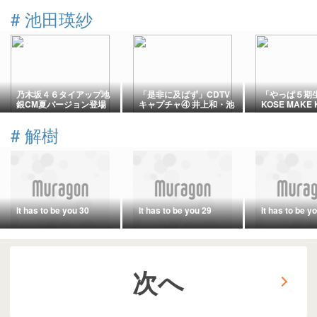
#
池田瑛紗
乃木坂４６タイアップ地
「是非に及ばず」CDTV
「やっぱ５期
銀CM夏バージョン登場
キャプチャ④ 井上和・池
KOSE MAKE 
田瑛紗
CMに３年連
② メイキング
#
解樹
２）
It has to be you 30
It has to be you 29
It has to be y
次へ