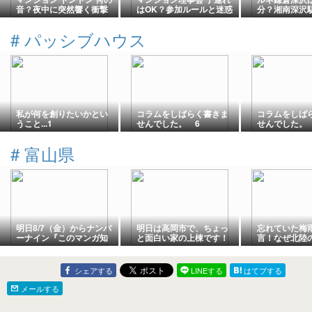
音？夜中に突然響く衝撃
はOK？参加ルールと迷惑
分？湘南深沢
音の原因と対処法を徹底
にならないマナー
新駅14分を解
解説
#
パッシブハウス
私が何を創りたいかとい
コラムをしばらく書きま
コラムをしば
うこと...1
せんでした。 6
せんでした。
#
富山県
明日8/7（金）からナンバ
明日は高岡市で、ちょっ
忘れていた梅
ーナイン『このマンガ知
と面白い家の上棟です！
言！なぜ北陸
ってる？』キャンペーン
は遅れたのか
開始します！
シェアする
LINEする
はてブする
メールする