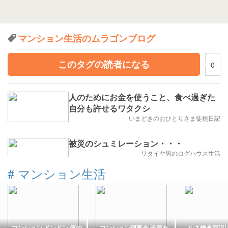
マンション生活のムラゴンブログ
このタグの読者になる
0
人のためにお金を使うこと、食べ過ぎた
自分も許せるワタクシ
いまどきのおひとりさま徒然日記
被災のシュミレーション・・・
リタイヤ男のログハウス生活
#
マンション生活
マンション ドンドン 何の
マンション理事会 子連れ
ルネ鎌倉深沢