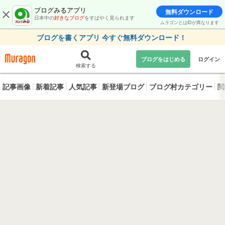
ブログみるアプリ
無料ダウンロード
日本中の
好きなブログ
をすばやく見られます
ムラゴンとはIDが異なります
ブログを書くアプリ 今すぐ無料ダウンロード！
ブログをはじめる
ログイン
検索する
記事画像
新着記事
人気記事
新登場ブログ
ブログ村カテゴリー
閲