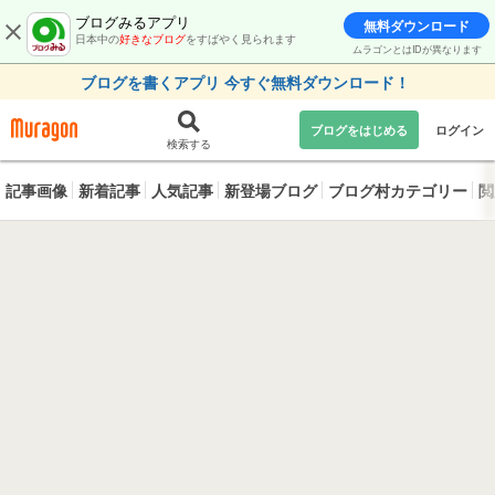
ブログみるアプリ
無料ダウンロード
日本中の
好きなブログ
をすばやく見られます
ムラゴンとはIDが異なります
ブログを書くアプリ 今すぐ無料ダウンロード！
ブログをはじめる
ログイン
検索する
記事画像
新着記事
人気記事
新登場ブログ
ブログ村カテゴリー
閲