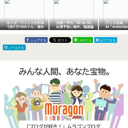
ホンダ・フィットが日本
水原一平の「30 for 30」
アニメ生成
で約1万1000ドル、海外
出演予告に海外、陰謀論
AI「Anime
で米国復活を望む声
が再燃
海外から懸念
シェアする
LINEする
はてブする
メールする