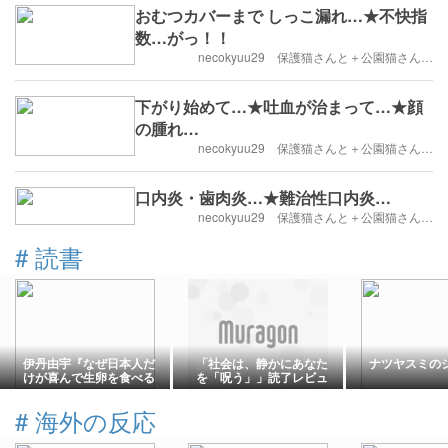
おむつカバーまで しっこ漏れ…★不快指
数…がっ！！
necokyuu29 保護猫さんと＋公園猫さん…
下がり始めて…★吐血が治まって…★顔
の腫れ…
necokyuu29 保護猫さんと＋公園猫さん…
口内炎・歯肉炎…★難治性口内炎…
necokyuu29 保護猫さんと＋公園猫さん…
#
読書
伊丹由宇『なぜ日本人だ
「社会は、静かにあなた
ナツヤスミの
けが喜んで生卵を食べる
を「呪う」」読了レビュ
のか』を読んだ感想
ー｜
#
海外の反応