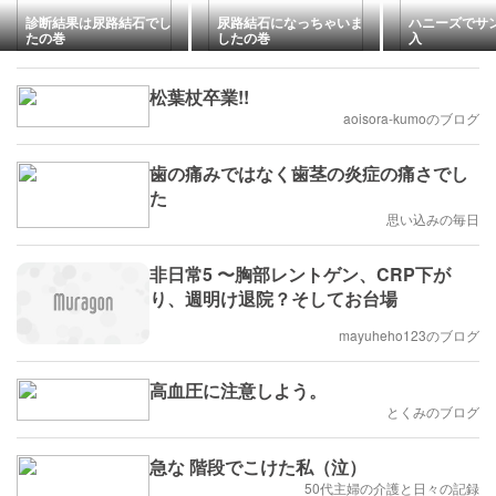
診断結果は尿路結石でし
尿路結石になっちゃいま
ハニーズでサ
たの巻
したの巻
入
松葉杖卒業!!
aoisora-kumoのブログ
歯の痛みではなく歯茎の炎症の痛さでし
た
思い込みの毎日
非日常5 〜胸部レントゲン、CRP下が
り、週明け退院？そしてお台場
mayuheho123のブログ
高血圧に注意しよう。
とくみのブログ
急な 階段でこけた私（泣）
50代主婦の介護と日々の記録