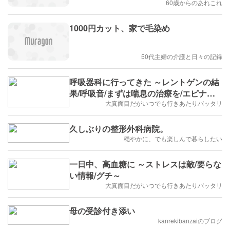
60歳からのあれこれ
1000円カット、家で毛染め
50代主婦の介護と日々の記録
呼吸器科に行ってきた ～レントゲンの結
果/呼吸音/まずは喘息の治療を/エピナス
チン中止/～
大真面目だがいつでも行きあたりバッタリ
久しぶりの整形外科病院。
穏やかに、でも楽しんで暮らしたい
一日中、高血糖に ～ストレスは敵/要らな
い情報/グチ～
大真面目だがいつでも行きあたりバッタリ
母の受診付き添い
kanrekibanzaiのブログ