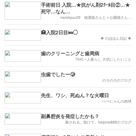
手術前日 入院…★抗がん剤2ｸｰﾙ目②…★
死守…なん…
necokyuu29 保護猫さんと＋公園猫さん…
🏥入院2日目🛌◯
🔶 のほほん日記 🔶
歯のクリーニングと歯周病
70代一人暮らし 大切にしたいこと
虫歯でしたー🥲
のろのろのブログ
先生、ワシ、死ぬん？な火曜日
べーにゃんの肉球
副鼻腔炎を発症したかも？
殺される。助けて。helpme889のブログ