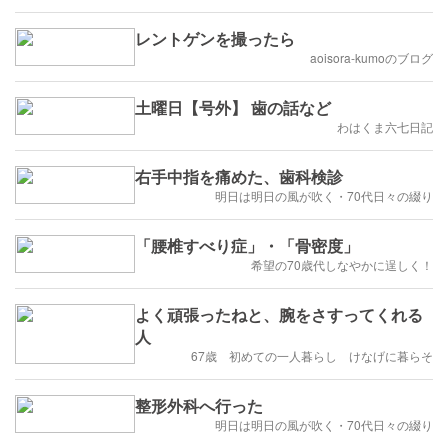
レントゲンを撮ったら
aoisora-kumoのブログ
土曜日【号外】 歯の話など
わはくま六七日記
右手中指を痛めた、歯科検診
明日は明日の風が吹く・70代日々の綴り
「腰椎すべり症」・「骨密度」
希望の70歳代しなやかに逞しく！
よく頑張ったねと、腕をさすってくれる
人
67歳 初めての一人暮らし けなげに暮らそ
整形外科へ行った
明日は明日の風が吹く・70代日々の綴り