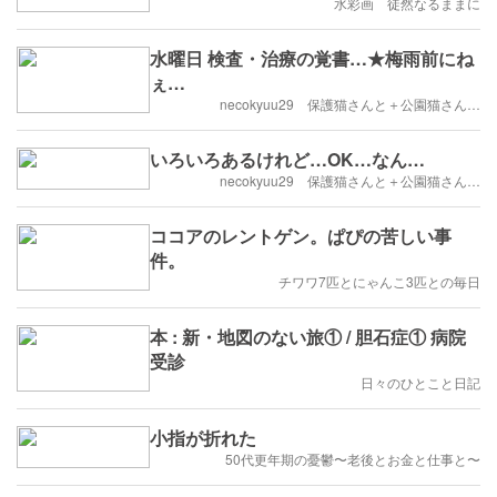
水彩画 徒然なるままに
水曜日 検査・治療の覚書…★梅雨前にね
ぇ…
necokyuu29 保護猫さんと＋公園猫さん…
いろいろあるけれど…OK…なん…
necokyuu29 保護猫さんと＋公園猫さん…
ココアのレントゲン。ぱぴの苦しい事
件。
チワワ7匹とにゃんこ3匹との毎日
本 : 新・地図のない旅① / 胆石症① 病院
受診
日々のひとこと日記
小指が折れた
50代更年期の憂鬱〜老後とお金と仕事と〜