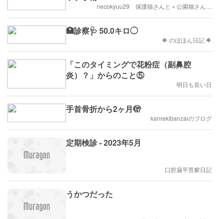
necokyuu29 保護猫さんと＋公園猫さん…
🏥診察🩺 50.0キロ◯
🔶 のほほん日記 🔶
「このタイミングで花粉症（副鼻腔
炎）？」からのこと⑤
明日も良い日
手首骨折から2ヶ月🫣
kanrekibanzaiのブログ
定期検診 - 2023年5月
口腔扁平苔癬日記
うかつだった