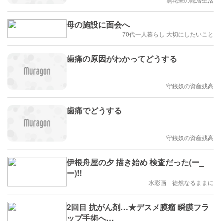
母の施設に面会へ
70代一人暮らし 大切にしたいこと
歯痛の原因がわかってどうする
守銭奴の資産残高
歯痛でどうする
守銭奴の資産残高
伊根舟屋の夕 描き始め 検査だった(ー_
ー)!!
水彩画 徒然なるままに
2回目 抗がん剤…★デスメ膜瘤 瞬膜フラ
ップ手術へ…