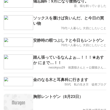
備忘録6：9月になり微熱なり。
昔、猫を飼っていました
ソックスを履けば良いんだ、と今日の買
い物
70代一人暮らし 大切にしたいこと
安静時の暇つぶし？と今日もレントゲン
70代一人暮らし 大切にしたいこと
踏ん張っているなんよぉ…！！！★あす
か にまで…！！
necokyuu29 保護猫さんと＋公園猫さん…
金のなる木と耳鼻科に行きます
50代 私の生き方 徒然ブログ
胸部レントゲン（8月23日）
無花果の隠居生活