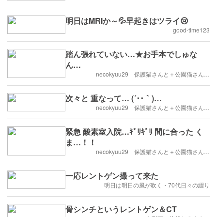
明日はMRIか～💦早起きはツライ😢
good-time123
踏ん張れていない…★お手本でしゅな
ん…
necokyuu29 保護猫さんと＋公園猫さん…
次々と 重なって… (´･･｀)…
necokyuu29 保護猫さんと＋公園猫さん…
緊急 酸素室入院…ｷﾞﾘｷﾞﾘ 間に合った く
ま…！！
necokyuu29 保護猫さんと＋公園猫さん…
一応レントゲン撮って来た
明日は明日の風が吹く・70代日々の綴り
骨シンチというレントゲン＆CT