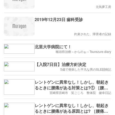
元気夢工房
2019年12月23日 歯科受診
約束された、障害者の記録
北里大学病院にて！
喉頭癌治療～からのぉ～Tsurezure diary
【入院7日目】治療方針決定
5歳で発病した平凡な男のSLE闘病記
レントゲンに異常なし！しかし、朝起き
るときに腰痛がある対策とは?① ［腰
痛、膝痛、未病専門 宮崎市 笑ごころ整体
宮崎県宮崎市 笑ごころ 整体院 健幸日記
院］
レントゲンに異常なし！しかし、朝起き
るときに腰痛がある原因とは? ［腰痛、