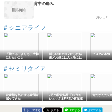
背中の痛み
思いつき
#
シニアライフ
「捨てる」よりも、大切
新しいエアコンにした結
ブログの本懐
にしたいこと
果／お昼ごはんと晩ごは
ん
#
セミリタイア
資産額を気にする時間が
7月の投資結果【40代お
何だかんだで
減ってきた
ひとりさまFIREの資産運
用ロボフォリオより】
シェアする
LINEする
はてブする