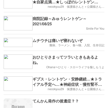
★自家点滴…★しっぽのレントゲン…
necokyuu29 保護猫さんと＋公園猫さん…
病院記録～みゅうレントゲン～
2021/08/25
Smile For You
ムチウチは痛いぞ寝れないぞ
難病、ラーメン、食べ物、入院、生存日記
おひとりさまってツラいときもあるよ
ね。
Ohana〜ひとり・スローライフを愉しもうよ
ギプス・レントゲン・安静継続…★トラ
イアル予定へ…★神経症状・慢性腎不
全…
necokyuu29 保護猫さんと＋公園猫さん…
てんかん発作の後遺症？？