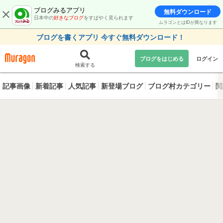
ブログみるアプリ
無料ダウンロード
日本中の
好きなブログ
をすばやく見られます
ムラゴンとはIDが異なります
ブログを書くアプリ 今すぐ無料ダウンロード！
ブログをはじめる
ログイン
検索する
記事画像
新着記事
人気記事
新登場ブログ
ブログ村カテゴリー
閲