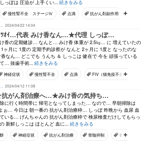
しっぽは 圧迫が 上手くい...
続きをみる
慢性腎不全 ステージⅣ
点滴
抗がん剤副作用
皮
ん…
2024/04/22 14:04
ﾂｵｲ…代表 みけ香なん…★代理 しっぽ…
け香の定期健診… なんと… みけ香 体重が 2.5㎏… に 増えていたの
1ヶ月に 1度の 定期予約診察が なんと 2ヶ月に 1度と なったのな
け香なん… どこでも うんち ＆ しっこは 健在で 今を 頑張っている
… 抜歯手術...
続きをみる
神経症状
慢性腎不全
点滴
FIV（猫免疫不全ウイルス
ん…
2024/04/12 11:08
★抗がん剤治療へ…★みけ香の気持ち…
掃除に行く時間帯に 帰宅となってしまった… なので… 早朝掃除は
ぉ… 今日は 朝一番の 抗がん剤治療枠… しっぽ 昨晩から 血尿 血
出ている… げんちゃんの 抗がん剤治療枠で 検尿検査だけしてもらっ
 新鮮しっこは ほとんど 血に...
続きをみる
餅
神経症状
抗がん剤治療
骨髄抑制
食欲増進剤