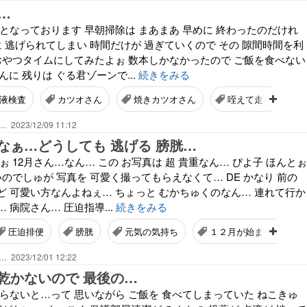
)…
となっております 早朝掃除は まあまあ 早めに 終わったのだけれ
に 逃げられてしまい 時間だけが 過ぎていくので その 隙間時間を利
 おやつタイムにしてみたよぉ 数本しかなかったので ご飯を食べない
んに 残りは ぐる君ゾーンで...
続きをみる
液検査
カツオさん
焼きカツオさん
咥えて走る
ん…
2023/12/09 11:12
なぁ…どうしても 逃げる 膀胱…
ぉ 12月さん…なん… この お写真は 超 貴重なん… ぴよ子 ほんとぉ
いのでしゅが 写真を 可愛く撮ってもらえなくて… DE かなり 前の
ど 可愛い方なんよねぇ… ちょっと むかちゅくのなん… 連れて行か
 病院さん… 圧迫指導...
続きをみる
圧迫排便
膀胱
元気の気持ち
１２月が始まった
ん…
2023/12/01 12:22
乾かないので 最後の…
らないと…って 思いながら ご飯を 食べてしまっていた ねこきゅ