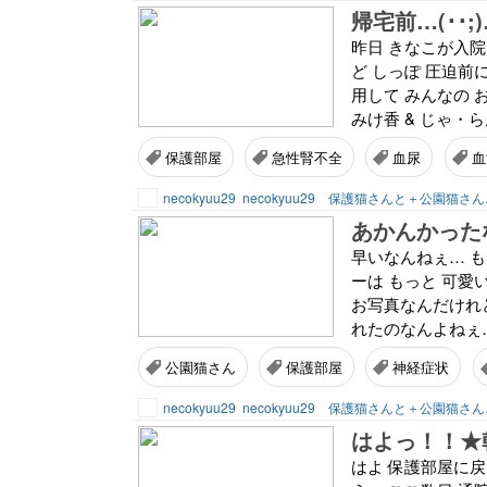
帰宅前…(･･;
昨日 きなこが入院
ど しっぽ 圧迫前
用して みんなの
みけ香 & じゃ・ら
保護部屋
急性腎不全
血尿
血
necokyuu29
necokyuu29 保護猫さんと＋公園猫さ
あかんかった
早いなんねぇ… も
ーは もっと 可愛
お写真なんだけれ
れたのなんよねぇ…
公園猫さん
保護部屋
神経症状
necokyuu29
necokyuu29 保護猫さんと＋公園猫さ
はよっ！！★
はよ 保護部屋に戻