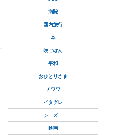
て
病院
国内旅行
本
晩ごはん
平和
おひとりさま
チワワ
イタグレ
シーズー
映画