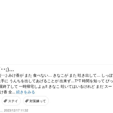
･;)…
･･;) みけ香が また 食べない… きなこが また 吐き出して… しっぽ
上手に うんちを出してあげることが 出来ず…T^T 時間を知って び
部屋終了して 一時帰宅しよぉ‼︎ きなこ 吐いてはいるけれど まだ スー
香 全...
続きをみる
ステイ
対策練って
ん…
2023/12/17 11:32