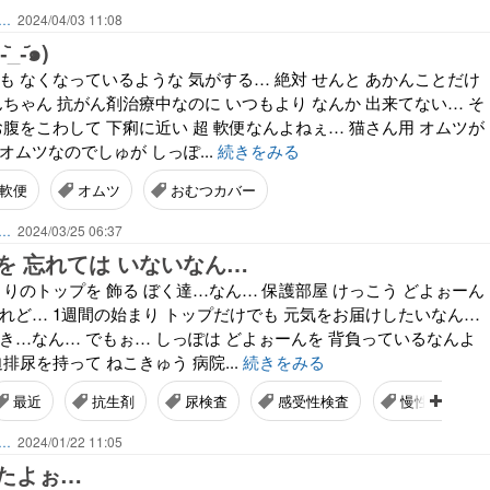
ん…
2024/04/03 11:08
-᷄๑)
も なくなっているような 気がする… 絶対 せんと あかんことだけ
んちゃん 抗がん剤治療中なのに いつもより なんか 出来てない… そ
お腹をこわして 下痢に近い 超 軟便なんよねぇ… 猫さん用 オムツが
オムツなのでしゅが しっぽ...
続きをみる
軟便
オムツ
おむつカバー
ん…
2024/03/25 06:37
を 忘れては いないなん…
りのトップを 飾る ぼく達…なん… 保護部屋 けっこう どよぉーん
れど… 1週間の始まり トップだけでも 元気をお届けしたいなん…
き…なん… でもぉ… しっぽは どよぉーんを 背負っているなんよ
排尿を持って ねこきゅう 病院...
続きをみる
最近
抗生剤
尿検査
感受性検査
慢性腎不全
ん…
2024/01/22 11:05
たよぉ…