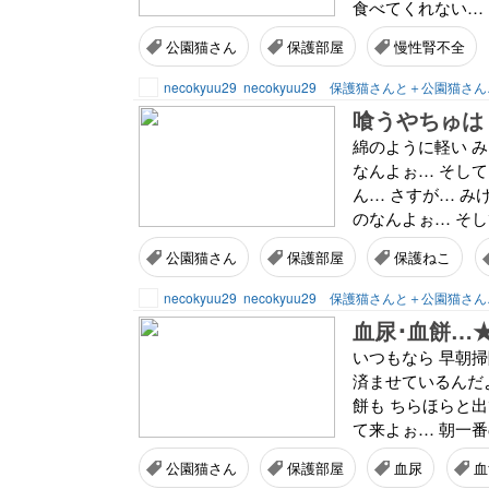
食べてくれない… 
公園猫さん
保護部屋
慢性腎不全
necokyuu29
necokyuu29 保護猫さんと＋公園猫さ
喰うやちゅは 
綿のように軽い み
なんよぉ… そして 
ん… さすが… み
のなんよぉ… そして
公園猫さん
保護部屋
保護ねこ
necokyuu29
necokyuu29 保護猫さんと＋公園猫さ
血尿･血餅…
いつもなら 早朝
済ませているんだよ
餅も ちらほらと
て来よぉ… 朝一番の
公園猫さん
保護部屋
血尿
血