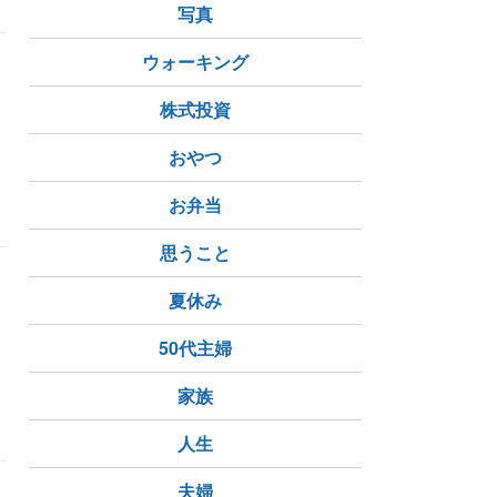
写真
ウォーキング
株式投資
おやつ
お弁当
思うこと
夏休み
50代主婦
家族
FIV（猫免疫不全ウイルス）
人生
夫婦