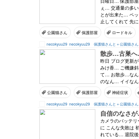
日曜日… 保護部屋
ぇ… 交通量の多い
とが出来た… ペッ
止してくれて 先に 
公園猫さん
保護部屋
ロードキル
necokyuu29
necokyuu29 保護猫さんと＋公園猫さ
散歩…古巣へ
昨日 ブログ更新が
みけ香… ご機嫌斜
て… お散歩…なん
のなん… イイなん
公園猫さん
保護部屋
神経症状
necokyuu29
necokyuu29 保護猫さんと＋公園猫さ
自信のなさが
カメラのバッテリ
に こんな失敗は 
れている… 退院後