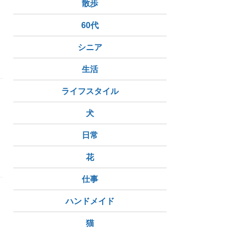
散歩
60代
シニア
慢性腎不全
FeLV（猫白血病ウイルス）
生活
ライフスタイル
犬
日常
FIV（猫免疫不全ウイルス）
花
仕事
ハンドメイド
猫