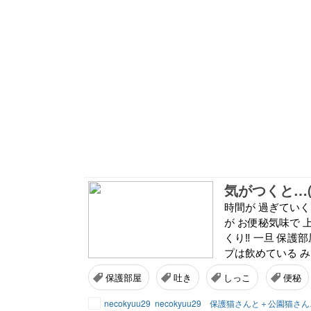
気がつくと…(･
時間が 過ぎていく(
が お便秘気味で 
くり‼︎ 一旦 保護
プは飲めている みけ
保護部屋
吐き
しっこ
便秘
necokyuu29
necokyuu29 保護猫さんと＋公園猫さ