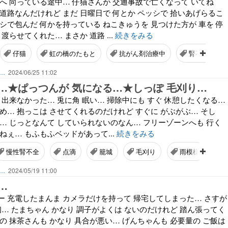
へ 向っている途中… 仔猫さんが 交通事故で亡くなって いてね
道路なんだけれど まだ 日曜日で 何とか ペッシで 拾いあげらるこ
シで包んだ 何かを持っている ねこきゅうを 見つけた方が 車を 停
渡らせてくれた… まさか 道路 ...
続きをみる
仔猫
虹の橋のたもと
抗がん剤治療中
腎不全初期
ん…
2024/06/25 11:02
…★ぱっつんが 気になる…★しっぽ 毛刈り…
 出来なかった… 兎に角 眠い… 掃除中にも すぐ 休憩したくなる…
め… 抱っこは させてくれるのだけれど すぐに がぶがぶ… そし
… じっとなんて していられないのなん… フリーゾーンへも 行く
ねぇ… もふもふベッドがあって...
続きをみる
慢性腎不全
点滴
籠城
毛刈り
雨模様
ん…
2024/05/19 11:00
…
ー 充電したまんま カメラだけを持って 帰宅してしまった… さすが
初… たまちゃん かなり 調子がよくは ないのだけれど 踏ん張ってく
の 抹茶さんも かなり 具合が悪い… げんちゃんも 必要量の ご飯は