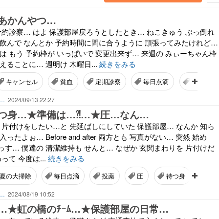
あかんやつ…
予約診察… はよ 保護部屋戻ろうとしたとき… ねこきゅう ぶっ倒れ
薬飲んで なんとか 予約時間に間に合うように 頑張ってみたけれど…
は もう 予約枠が いっぱいで 変更出来ず… 来週の みぃーちゃん枠
えることに… 週明け 木曜日...
続きをみる
キャンセル
貧血
定期診察
毎日点滴
立て直し
ん…
2024/09/13 22:27
つ身…★準備は…⁈…★圧…なん…
 片付けをしたい…と 先延ばしにしていた 保護部屋… なんか 知ら
たよぉ… Before and after 両方とも 写真がない… 突然 始め
す… 僕達の 清潔維持も せんと… なぜか 玄関まわりを 片付けだ
って 今度は...
続きをみる
夏の大掃除
毎日点滴
投薬
圧
待つ身
朝
ん…
2024/08/19 10:52
ｷﾙ…★虹の橋のﾁｰﾑ…★保護部屋の日常…