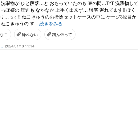
 洗濯物が ひと段落…と おもっていたのも 束の間…T^T 洗濯物し
しっぽ嬢の 圧迫も なかなか 上手く出来ず… 帰宅 遅れてます‼︎ ぼく
り…っす‼︎ ねこきゅうのお掃除セットケースの中に ケージ3段目か
ねこきゅうの す...
続きをみる
なこ
帰れない
踏ん張って
ん…
2024/01/13 11:14