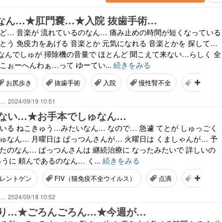
…なん…★肛門嚢…★入院 抜歯手術…
れど… 音楽が 流れているのなん… 痛み止めの時間が短くなっている
とう 免疫力をあげる 音楽とか 元気になれる 音楽とかを 探して…
なんでしゅが 掃除機の音量で ほとんど 聞こえて来ない…らしく 全
こぉーへんわぁ…って ゆーてい...
続きをみる
お尻歩き
抜歯手術
入院
慢性腎不全
細菌性膀
ん…
2024/09/19 10:51
ない…★お手本でしゅなん…
いる ねこきゅう…みたいなん… なので… 急遽 てとが しゅっごく
ゅなん… 月曜日は ぱっつんさんが… 火曜日は くましゃんが… 予
たのなん… ぱっつんさんは 継続治療に なったみたいで 詳しいの
うに 頼んであるのなん… く...
続きをみる
レントゲン
FIV（猫免疫不全ウイルス）
点滴
予約手術
ん…
2024/09/18 10:52
り…★ごろんごろん…★今週が…