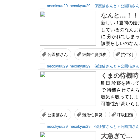
necokyuu29
necokyuu29 保護猫さんと＋公園猫さ
なんと…！！
新しい 1週間の始
しているのなんよね
に 分かれてしまっ
診察らしいのなん…
公園猫さん
細菌性膀胱炎
抗生剤
necokyuu29
necokyuu29 保護猫さんと＋公園猫さ
くまの待機時：
昨日 診察を待って
で 待機させてもら
吸気を吸ってしま
可能性が 高いらし
公園猫さん
難治性鼻炎
呼吸困難
necokyuu29
necokyuu29 保護猫さんと＋公園猫さ
大急ぎで…