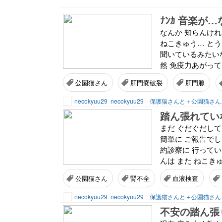
ﾅﾝｶ 音楽が
なんか 知らんけ
ねこきゅう… とう
聞いているみたい
然 免疫力あがって
公園猫さん
肛門嚢破裂
肛門腺
necokyuu29
necokyuu29 保護猫さんと＋公園猫さ
踏ん張れてい
まだ ぐだぐだして
簡単に ご報告でし
約診察に 行ってい
んは また ねこきゅ
公園猫さん
腎不全
血液検査
necokyuu29
necokyuu29 保護猫さんと＋公園猫さ
不安の踏ん張