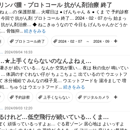
リンパ腫・プロトコール 抗がん剤治療 終了
ぇ…の 保護部屋… 火曜日は ● げんちゃん ＆ ● くま で 予約診察
今回で 抗がん剤 プロトコール 終了… 2024・02・07 から 始まっ
 抗がん剤治療… ◆ ねこきゅうなので 今日も げんちゃんかどうか
… 骨髄抑...
続きをみる
剤
プロトコール終了
2024・02・07 ～ 2024・09・03
ん…
2024/09/04 16:33
…★上手くならないのなんよねぇ…
暑さが 続いている… なんか 空気が重い… 夜は 秋の虫が 鳴いてい
く… 体調のすぐれない仔が ちょこちょこ 出ているので ウエットフ
 水分補給で みんなの様子見… ウエットフードを 湯冷ましで 増
戦… ちゅうは ウエットフード...
続きをみる
ド
予約診察
上手くならない
デジタルカメラ
ピ
ん…
2024/09/03 12:20
るけれど…低空飛行が続いている…くま…
ぼく 頑張っているっすよぉ… ぐる君ゾーン 居心地は よいっすよ
ゾーンからの むさしの 視線が 今もあって フリーに 戻りたい気持ち