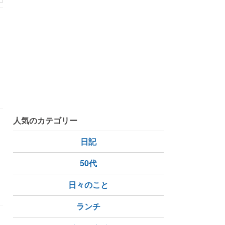
胱炎
免疫力アップ
人気のカテゴリー
日記
50代
日
予約検査日
日々のこと
ランチ