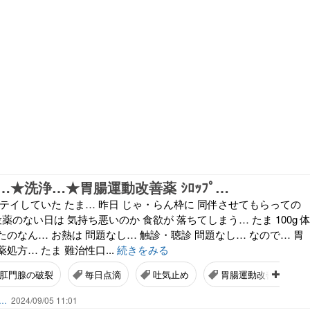
★洗浄…★胃腸運動改善薬 ｼﾛｯﾌﾟ…
テイしていた たま… 昨日 じゃ・らん枠に 同伴させてもらっての
薬のない日は 気持ち悪いのか 食欲が 落ちてしまう… たま 100g 
のなん… お熱は 問題なし… 触診・聴診 問題なし… なので… 胃
処方… たま 難治性口...
続きをみる
肛門腺の破裂
毎日点滴
吐気止め
胃腸運動改善薬
ん…
2024/09/05 11:01