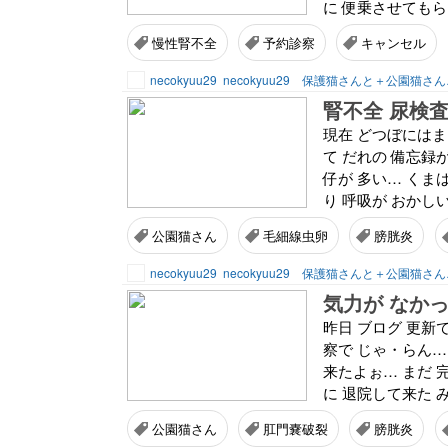
に 便乗させてもら
慢性腎不全
予約診察
キャンセル
necokyuu29
necokyuu29 保護猫さんと＋公園猫さ
腎不全 尿検
現在 どつぼにはま
て だれの 備忘録
仔が 多い… くま
り 呼吸が おかしい
公園猫さん
毛細線虫卵
膀胱炎
necokyuu29
necokyuu29 保護猫さんと＋公園猫さ
気力が なか
昨日 ブログ 更新
察で じゃ・らん…
来たよぉ… まだ 
に 退院して来た 
公園猫さん
肛門嚢破裂
膀胱炎