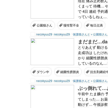
現在 痛み止め飲ん
くまって 待機… 
で 4日 連続 予
っているしねぇ… 
公園猫さん
慢性腎不全
毎日点滴
necokyuu29
necokyuu29 保護猫さんと＋公園猫さ
まだまだ…da…
とりあえず 動ける
走成功は したけれ
かり 細菌性膀胱炎
しているのなん… 現
ダウン中
細菌性膀胱炎
抗生剤継続
necokyuu29
necokyuu29 保護猫さんと＋公園猫さ
ぶっ倒れて…
午前中 たま嬢の 
てしまった… お
動けず… 午後診察