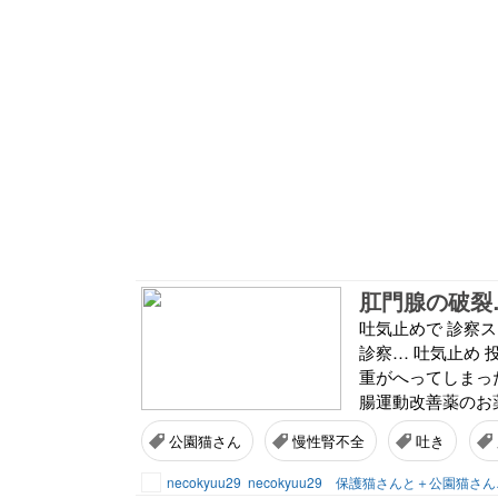
肛門腺の破裂…
吐気止めで 診察ス
診察… 吐気止め 投
重がへってしまった
腸運動改善薬のお薬
公園猫さん
慢性腎不全
吐き
necokyuu29
necokyuu29 保護猫さんと＋公園猫さ