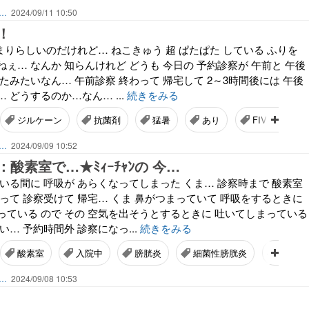
ん…
2024/09/11 10:50
！
まりらしいのだけれど… ねこきゅう 超 ぱたぱた している ふりを
ぇ… なんか 知らんけれど どうも 今日の 予約診察が 午前と 午後
たみたいなん… 午前診察 終わって 帰宅して 2～3時間後には 午後
 どうするのか…なん… ...
続きをみる
ジルケーン
抗菌剤
猛暑
あり
FIV（猫免疫
ん…
2024/09/09 10:52
酸素室で…★ﾐｨｰﾁｬﾝの 今…
いる間に 呼吸が あらくなってしまった くま… 診察時まで 酸素室
って 診察受けて 帰宅… くま 鼻がつまっていて 呼吸をするときに
っている ので その 空気を出そうとするときに 吐いてしまっている
い… 予約時間外 診察になっ...
続きをみる
酸素室
入院中
膀胱炎
細菌性膀胱炎
FIV
ん…
2024/09/08 10:53