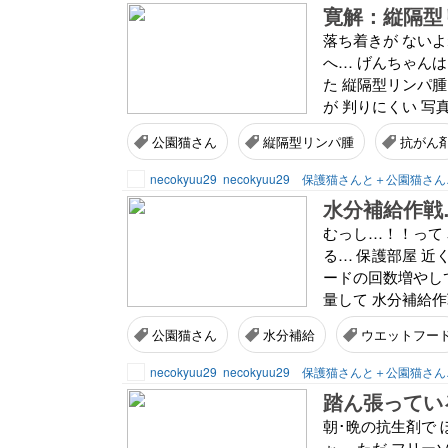
寛解：縦隔型
落ち着きが ないよね
へ… げんちゃんは 
た 縦隔型リンパ腫
が 判りにくい 写真
公園猫さん
縦隔型リンパ腫
抗がん
necokyuu29
necokyuu29 保護猫さんと＋公園猫さ
水分補給作戦
むっし…！！って 
る… 保護部屋 近
ードの回数増やして
量して 水分補給作
公園猫さん
水分補給
ウエットフー
necokyuu29
necokyuu29 保護猫さんと＋公園猫さ
踏ん張ってい
朝･晩の抗生剤で 
ぉ… ただ フリー