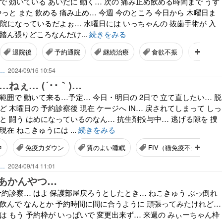
で 効いている あいだに 動く… 次の 痛み止め飲める時間まで うず
やっと また 飲める 痛み止め… 今週 今のところ 今日から 木曜日ま
約通院になっているだよぉ… 水曜日には いっちゃんの 抜歯手術が 入
踏ん張りどころなんだけ...
続きをみる
退院後
予約通院
継続治療
食欲不振
FIV
ん…
2024/09/16 10:54
ねぇ… (´･･｀)…
範囲で 動いて来る…予定… 今日・明日の 2日で 立て直したい… 脱
ど 木曜日の 予約診察後 現在 ケージへ IN… 戻されてしまって しっ
と 闘う はめになっているのなん… 抗生剤投与中… 逃げる隙を 捜
在 ねこきゅうには ...
続きをみる
中
免疫力ダウン
質のよい睡眠
FIV（猫免疫不全ウイル
ん…
2024/09/14 11:01
あかんやつ…
予約診察… はよ 保護部屋戻ろうとしたとき… ねこきゅう ぶっ倒れ
薬飲んで なんとか 予約時間に間に合うように 頑張ってみたけれど…
は もう 予約枠が いっぱいで 変更出来ず… 来週の みぃーちゃん枠