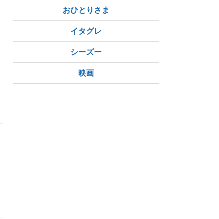
おひとりさま
イタグレ
シーズー
映画
体
FIV 猫免疫不全ウイルス 関連症候群期 ARC
FIV（猫免疫不全ウイ