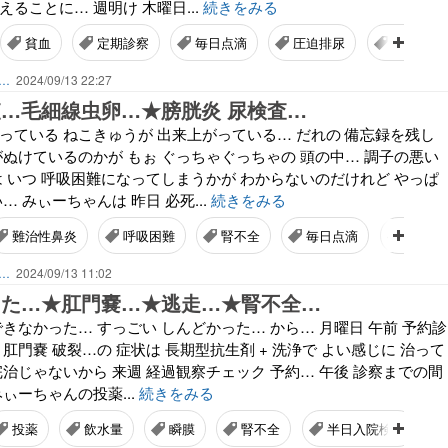
えることに… 週明け 木曜日...
続きをみる
貧血
定期診察
毎日点滴
圧迫排尿
立て直し
ん…
2024/09/13 22:27
査…毛細線虫卵…★膀胱炎 尿検査…
っている ねこきゅうが 出来上がっている… だれの 備忘録を残し
がぬけているのかが もぉ ぐっちゃぐっちゃの 頭の中… 調子の悪い
は いつ 呼吸困難になってしまうかが わからないのだけれど やっぱ
… みぃーちゃんは 昨日 必死...
続きをみる
難治性鼻炎
呼吸困難
腎不全
毎日点滴
腸の腫
ん…
2024/09/13 11:02
った…★肛門嚢…★逃走…★腎不全…
できなかった… すっごい しんどかった… から… 月曜日 午前 予約診
 肛門嚢 破裂…の 症状は 長期型抗生剤 + 洗浄で よい感じに 治って
完治じゃないから 来週 経過観察チェック 予約… 午後 診察までの間
みぃーちゃんの投薬...
続きをみる
投薬
飲水量
瞬膜
腎不全
半日入院検査