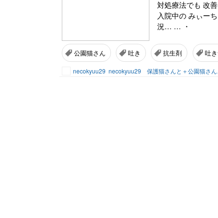
対処療法でも 改善
入院中の みぃーち
況… … ・
公園猫さん
吐き
抗生剤
吐き
necokyuu29
necokyuu29 保護猫さんと＋公園猫さ