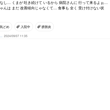
なし… くまが 吐き続けて いるから 病院さんに 行って来るよぉ…
ゃんは まだ 改善傾向じゃなくて… 食事も 全く 受け付けない状
気どめ
入院中
膀胱炎
ん…
2024/09/07 11:35