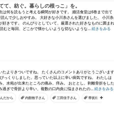
てて、紡ぐ。暮らしの根っこ」を。
次は何を読もうと考える瞬間が好きです。 婚活食堂は6巻まで出て
で読んで少しおやすみ。 大好きな小川糸さんを選びました。 小川糸
が好きです。 のんびりとしていて、厳選された好きなものに囲ま
読むと毎回、どこかで懐かしいような切ないような...
続きをみる
いたよりきついですね。 たくさんのコメントありがとうございま
さにびっくりしました。思っていた以上に辛い病気ですね。 わたしは
み、水疱が出来たところの痛み、痒み。 おととし、剥離骨折をし
み過ぎで骨折より辛い、複数の口内炎に悩まされたの...
続きをみる
ぬんだから
内館牧子さん
三田佳子さん
帯状疱疹