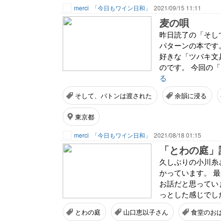
merci
「今日もワイン日和」
2021/09/15 11:11
麦の唄
昨日読了の「そし
パターンの本です
好きな「ツバキ文
のです。 今回の「
る
そして、バトンは渡された
余韻に浸る
東京都
merci
「今日もワイン日和」
2021/08/18 01:15
「とわの庭」
久しぶりの小川糸
かっています。 
お話だと思ってい
っとした感じでした
とわの庭
山口恵以子さん
食堂のお