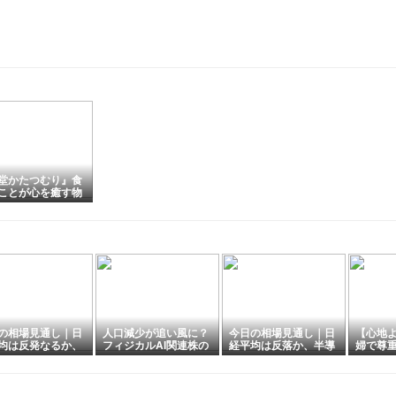
堂かたつむり』食
ことが心を癒す物
の相場見通し｜日
人口減少が追い風に？
今日の相場見通し｜日
【心地
均は反発なるか、
フィジカルAI関連株の
経平均は反落か、半導
婦で尊
決算と米国雇用統
将来性と投資先候補を
体株の利益確定売りと
かに寄
注目【2026年8月
徹底解説
決算ラッシュに注目
】
【2026年8月6日】