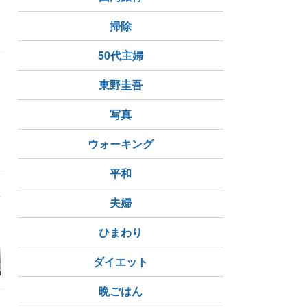
掃除
50代主婦
東野圭吾
写真
ウォーキング
平和
夫婦
ひまわり
よい距離感】夫
SBI日本高配当株式フ
年間配当200万円台で
今日の相場
ダイエット
重し合い、穏や
ァンドに配当金を再投
も会社を辞められない
経平均は大
り添うコツ
資｜個別株選びに疲れ
｜それでもサイドFIRE
導体株と決
た私が選ぶ理由
を目指す理由
目【2026
晩ごはん