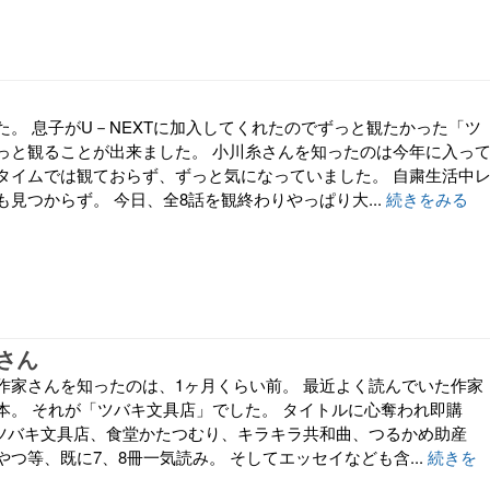
た。 息子がU－NEXTに加入してくれたのでずっと観たかった「ツ
っと観ることが出来ました。 小川糸さんを知ったのは今年に入っ
タイムでは観ておらず、ずっと気になっていました。 自粛生活中
見つからず。 今日、全8話を観終わりやっぱり大...
続きをみる
さん
作家さんを知ったのは、1ヶ月くらい前。 最近よく読んでいた作家
本。 それが「ツバキ文具店」でした。 タイトルに心奪われ即購
でツバキ文具店、食堂かたつむり、キラキラ共和曲、つるかめ助産
つ等、既に7、8冊一気読み。 そしてエッセイなども含...
続きを