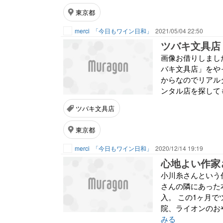
東京都
merci
「今日もワイン日和」
2021/05/04 22:50
ツバキ文具店
画像お借りしまし
バキ文具店」をや
からなのでリアル
ンタル店を探しても
ツバキ文具店
東京都
merci
「今日もワイン日和」
2020/12/14 19:19
心地よい作家
小川糸さんという
さんの隣にあった
入。 この1ヶ月
院、ライオンのおや
みる