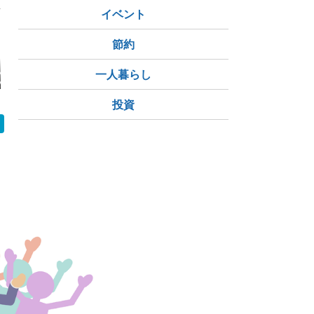
イベント
節約
ちでお金の勉強
マネ活日記#017初めの
マネ活日記#016<90歳
2026年8
一人暮らし
る！】子どもと
一歩10万円の貯め方
までのお金を考えて気
経平均607
リで学ぶ！実践
づいたこと>
の急騰は市
融教育の始め方
かなかった
投資