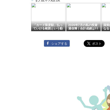
「カード限度額」払っ
2026年7月の私の投資
国策
ていける範囲という勘
通信簿｜合計成績は11
なる
違い
9.5％、株式の上昇が
注・
全体を押し上げました
見方
シェアする