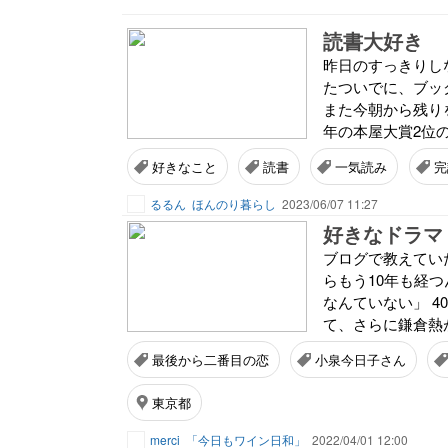
読書大好き
昨日のすっきりし
たついでに、ブッ
また今朝から残りを
年の本屋大賞2位の
好きなこと
読書
一気読み
完
るるん
ほんのり暮らし
2023/06/07 11:27
好きなドラマ
ブログで教えていた
らもう10年も経
なんていない」 
て、さらに鎌倉熱が
最後から二番目の恋
小泉今日子さん
東京都
merci
「今日もワイン日和」
2022/04/01 12:00