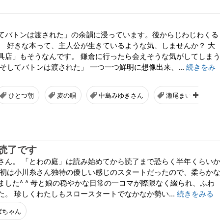
てバトンは渡された」の余韻に浸っています。後からじわじわくる
。 好きな本って、主人公が生きているような気、しませんか？ 大
具店」もそうなんです。 鎌倉に行ったら会えそうな気がしてしま
そしてバトンは渡された」 一つ一つ鮮明に想像出来、...
続きをみ
ひとつ朝
麦の唄
中島みゆきさん
瀬尾まいこさん
読了です
さん。 「とわの庭」は読み始めてから読了まで恐らく半年くらい
最初は小川糸さん独特の優しい感じのスタートだったので、柔らか
ました^ ^ 母と娘の穏やかな日常の一コマが際限なく綴られ、ふわ
。 珍しくわたしもスロースタートでなかなか勢い...
続きをみる
ばちゃん