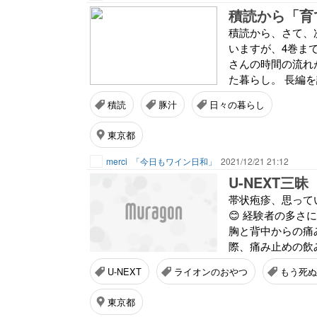
積読から「育
積読から、さて、
いますが、4巻ま
さんの時間の流れ
た暮らし。 長編を
積読
豚汁
日々の暮らし
東京都
merci
「今日もワイン日和」
2021/12/21 21:12
U-NEXT三昧
帯状疱疹、思って
😊 経験者の多
胸と背中からの痛
際、痛み止めの飲
U-NEXT
ライオンのおやつ
もう死
東京都