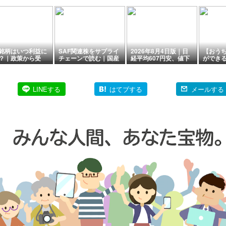
銘柄はいつ利益に
SAF関連株をサプライ
2026年8月4日版｜日
【おう
？｜政策から受
チェーンで読む｜国産
経平均607円安、値下
ができ
業績・増配までの
化で注目したい企業と
がり169銘柄をどう見
メルカ
5つの確認点
るか
的な金
LINEする
はてブする
メールする