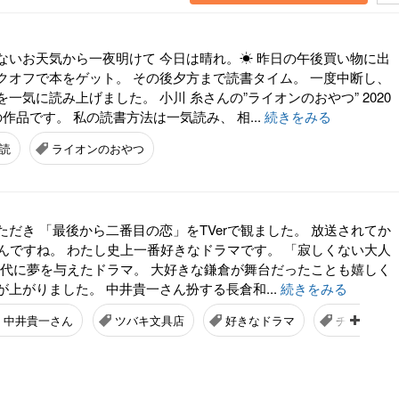
ないお天気から一夜明けて 今日は晴れ。☀ 昨日の午後買い物に出
クオフで本をゲット。 その後夕方まで読書タイム。 一度中断し、
一気に読み上げました。 小川 糸さんの”ライオンのおやつ” 2020
作品です。 私の読書方法は一気読み、 相...
続きをみる
読
ライオンのおやつ
だき 「最後から二番目の恋」をTVerで観ました。 放送されてか
つんですね。 わたし史上一番好きなドラマです。 「寂しくない大人
40代に夢を与えたドラマ。 大好きな鎌倉が舞台だったことも嬉しく
上がりました。 中井貴一さん扮する長倉和...
続きをみる
中井貴一さん
ツバキ文具店
好きなドラマ
チューリッ