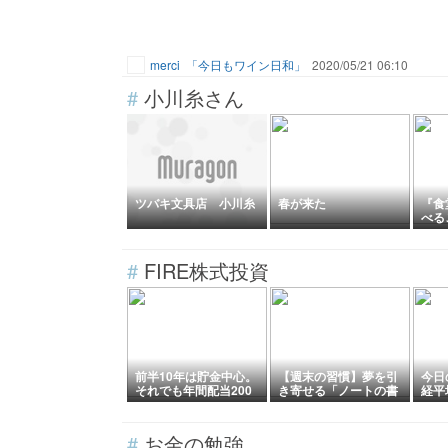
merci
「今日もワイン日和」
2020/05/21 06:10
#
小川糸さん
ツバキ文具店 小川糸
春が来た
『食
べる
語
#
FIRE株式投資
前半10年は貯金中心。
【週末の習慣】夢を引
今日
それでも年間配当200
き寄せる「ノートの書
経平
万円台まで積み上げた
き方」
企業
私の投資歴
計に
7日
#
お金の勉強