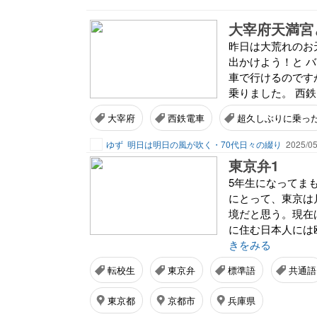
大宰府天満宮
昨日は大荒れのお
出かけよう！と 
車で行けるのです
乗りました。 西鉄
大宰府
西鉄電車
超久しぶりに乗っ
ゆず
明日は明日の風が吹く・70代日々の綴り
2025/05
東京弁1
5年生になってま
にとって、東京は
境だと思う。現在
に住む日本人には
きをみる
転校生
東京弁
標準語
共通語
東京都
京都市
兵庫県