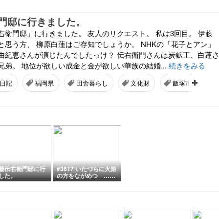
門邸に行きました。
右衛門邸」に行きました。 友人のリクエスト。 私は3回目。 伊藤
と思う方、 柳原白蓮はご存知でしょうか。 NHKの「花子とアン」
由紀恵さんが演じたんでしたっけ？ 伝右衛門さんは炭鉱王、白蓮
弟。 地位が欲しい成金と金が欲しい華族の結婚...
続きをみる
日記
福岡県
田舎暮らし
文化財
飯塚市
藤伝右衛門邸に行
#3617 いたづらに火焔
した。
の方をながめつゝ……
他一首