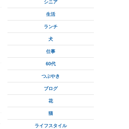
シニア
生活
ランチ
さ
犬
伊藤伝右衛門
仕事
60代
つぶやき
ブログ
花
猫
ライフスタイル