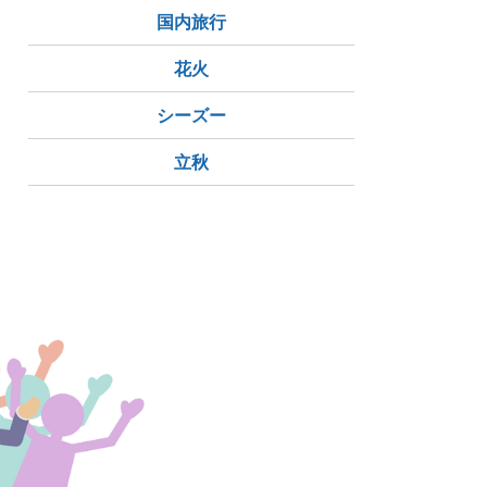
国内旅行
花火
シーズー
立秋