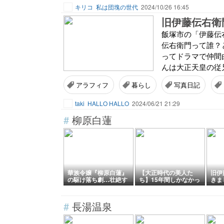
キリコ
私は団塊の世代
2024/10/26 16:45
旧伊藤伝右衛
飯塚市の「伊藤伝
伝右衛門って誰？
ってドラマで仲間
んは大正天皇の従兄
アラフィフ
暮らし
写真日記
taki
HALLO HALLO
2024/06/21 21:29
#
柳原白蓮
華族令嬢『柳原白蓮』
【大正時代の美人た
旧伊
の駆け落ち劇…壮絶す
ち】15年間しかなかっ
きま
ぎる波乱万丈な人生と
た短い時代に強烈に輝
は？
いた日本の別嬪さんた
ち その２
#
長湯温泉