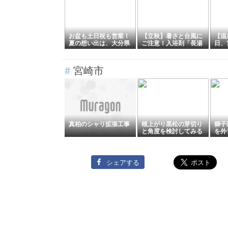
お盆も土日祝も営業！
【立秋】暑さと台風に
【温
夏の想い出は、大分県
ご注意！入浴剤「長湯
日、
竹田市長湯温泉オート
ホットタブ」は、大分
県竹
キャンプ場「グランパ
県竹田市長湯温泉のお
ル「
ーク長湯」で
土産
#
宮崎市
真柏のシャリ拡張工事
根上がり黒松の芽切り
獅子
と角度を検討してみる
を外
シェアする