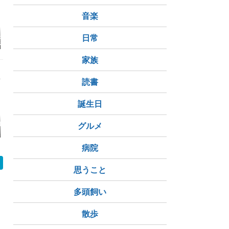
音楽
泉・丸長旅館を
【長湯温泉】宿房 翡翠
【お盆は土日祝ダイ
【栄養の日
日常
たら…“炭酸
之庄（かわせみのしょ
ヤ】バスの時刻表にご
健康に♪入
”が深すぎ
う）で出会う、静寂と
注意を！｜大分県竹田
ホットタブ
しの隠れ宿レポ
癒しの極上時間✨
市長湯温泉ホテル「ク
竹田市長湯
家族
アパーク長湯」
産
読書
誕生日
年実生の黒松くん
宮崎県宮崎市 『江田神
グルメ
台風はいつの間にか過
教室長勉強
社、御池（みそぎ
ぎて、芽切りする
出かけ
池）』
病院
思うこと
多頭飼い
散歩