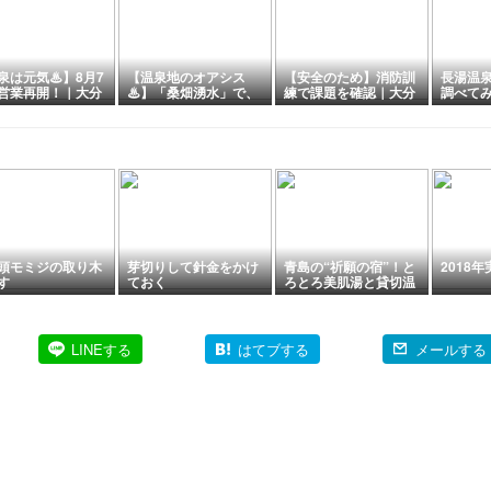
泉は元気♨】8月7
【温泉地のオアシス
【安全のため】消防訓
長湯温
営業再開！｜大分
♨】「桑畑湧水」で、
練で課題を確認｜大分
調べてみ
田市長湯温泉ホテ
のどを潤そう♪｜大分
県竹田市長湯温泉ホテ
泉の魅力
クアパーク長湯」
県竹田市直入町の長湯
ル「クアパーク長湯」
た！癒
温泉
ート♨️
頭モミジの取り木
芽切りして針金をかけ
青島の“祈願の宿”！と
2018
す
ておく
ろとろ美肌湯と貸切温
泉が魅力の「地蔵庵」
(宮崎県宮崎市)を調べ
てみた✨
LINEする
はてブする
メールする