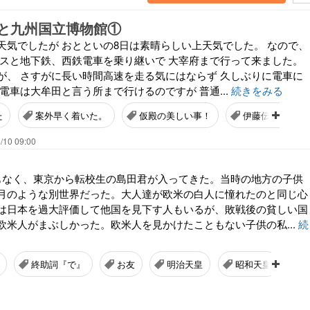
と九州国立博物館①
天気でしたが おとといの8日は素晴らしい上天気でした。 なので、
バスと地下鉄、西鉄電車を乗り継いで 大宰府まで行って来ました。
が、 さすがに長い時間高速を走る気にはならず 久しぶりに電車に
電車は大牟田と言う所まで行けるのですが 普通...
続きをみる
た
案外早く着いた。
仮殿の美しい事！
伊藤伝右衛門
/10 09:00
もなく、東京から転校生の島田君が入ってきた。当時の地方の子供
月のような別世界だった。大人達が欧米の白人に憧れたのと同じ心
は日本を過大評価して他国を見下す人もいるが、敗戦後の貧しい国
欧米人がまぶしかった。欧米人を見かけたこともない子供の私...
続
終助詞『で』
お友
明治天皇
昭和天皇