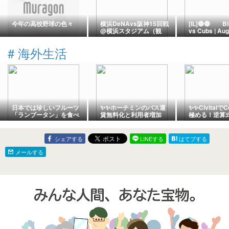
今年の高校野球の色々
横浜DeNAvs阪神15回戦
[IL]🔵🔴 Bl
@横浜スタジアム（観
vs Cubs | Aug
戦）
2026 | Wrigl
ー Miracle at
#
海外生活
Cubs Exploit 
Error to Comp
Walk-Off Heis
the Jays
日本では珍しいフルーツ
✨✨ホーチミンのバス運
✨✨Civitaiで
「ランブータン」を食べ
賃無料化と利用者増加
極める！逆算式
てみた
😊!!。
行の道🎨
シェアする
LINEする
はてブする
メールする