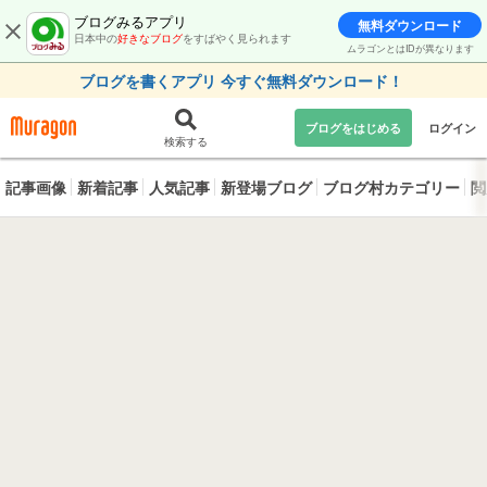
ブログみるアプリ
無料ダウンロード
日本中の
好きなブログ
をすばやく見られます
ムラゴンとはIDが異なります
ブログを書くアプリ 今すぐ無料ダウンロード！
ブログをはじめる
ログイン
検索する
記事画像
新着記事
人気記事
新登場ブログ
ブログ村カテゴリー
閲