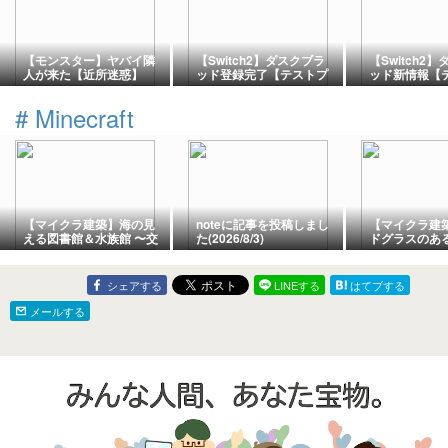
【モンスター】ヤバイ隣
【Switch2】ダスクブラ
【Switch2
人が来た【近所迷惑】
ッド登録完了【テストプ
ッド新情報【
レイ】
イ】
#
Minecraft
【マイクラ建築】海の見
noteに記事を投稿しまし
【マイクラ建
える図書館＆水族館 〜交
た(2026/8/3)
ドグラスのあ
易しやすい場所作り〜
屋を作ろう（
（司書）
シェアする
LINEする
はてブする
メールする