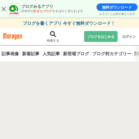
ブログみるアプリ
無料ダウンロード
日本中の
好きなブログ
をすばやく見られます
ムラゴンとはIDが異なります
ブログを書くアプリ 今すぐ無料ダウンロード！
ブログをはじめる
ログイン
検索する
記事画像
新着記事
人気記事
新登場ブログ
ブログ村カテゴリー
閲