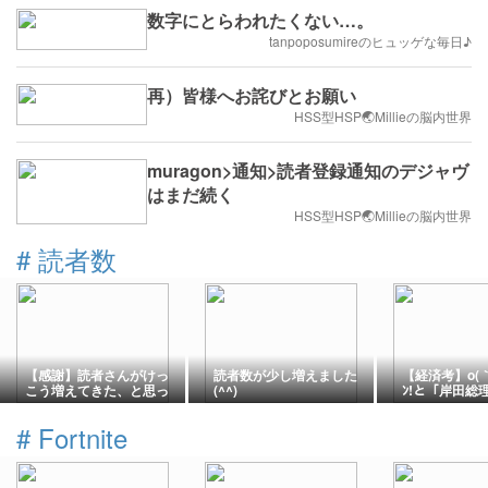
数字にとらわれたくない…。
tanpoposumireのヒュッゲな毎日♪
再）皆様へお詫びとお願い
HSS型HSP🌏Millieの脳内世界
muragon>通知>読者登録通知のデジャヴ
はまだ続く
HSS型HSP🌏Millieの脳内世界
#
読者数
【感謝】読者さんがけっ
読者数が少し増えました
【経済考】o(｀⌒
こう増えてきた、と思っ
(^^)
ﾝ!と「岸田総
た件
してるよ
#
Fortnite