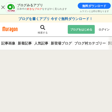
ブログみるアプリ
無料ダウンロード
日本中の
好きなブログ
をすばやく見られます
ムラゴンとはIDが異なります
ブログを書くアプリ 今すぐ無料ダウンロード！
ブログをはじめる
ログイン
検索する
記事画像
新着記事
人気記事
新登場ブログ
ブログ村カテゴリー
閲