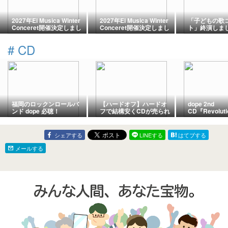
2027年Ei Musica Winter
2027年Ei Musica Winter
「子どもの歌
Conceret開催決定しまし
Conceret開催決定しまし
ト」終演しま
た。
た。
#
CD
福岡のロックンロールバ
【ハードオフ】ハードオ
dope 2nd
ンド dope 必聴！
フで結構安くCDが売られ
CD『Revolu
ていて仰天した話。
ス
シェアする
LINEする
はてブする
メールする