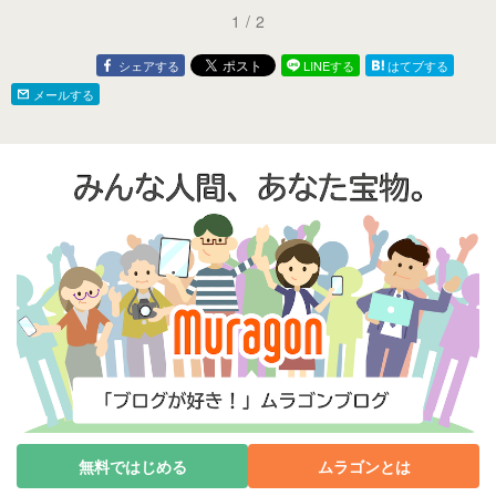
1
/
2
シェアする
LINEする
はてブする
メールする
無料ではじめる
ムラゴンとは