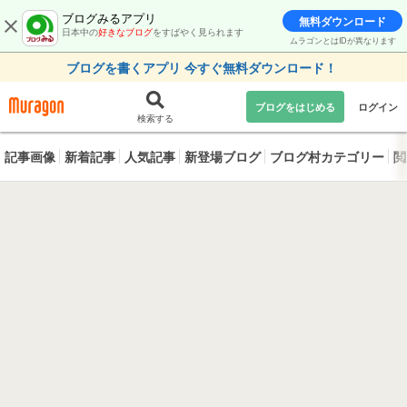
ブログみるアプリ
無料ダウンロード
日本中の
好きなブログ
をすばやく見られます
ムラゴンとはIDが異なります
ブログを書くアプリ 今すぐ無料ダウンロード！
ブログをはじめる
ログイン
検索する
記事画像
新着記事
人気記事
新登場ブログ
ブログ村カテゴリー
閲