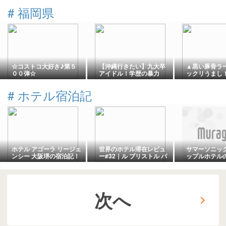
#
福岡県
☆コストコ大好き♪第５
【沖縄行きたい】九大卒
▲黒い豚骨ラ
００弾☆
アイドル！学歴の暴力
ックリうまし
「みんとみん」ちゃん水
ーメンの名店
着チェキは、宝物✨
メン』でガッ
#
ホテル宿泊記
て帰宅▲
ホテル アゴーラ リージェ
世界のホテル滞在レビュ
サマーソニッ
ンシー 大阪堺の宿泊記！
ー#32｜ル ブリストル パ
ップルホテル
5つの利点と注意点を詳し
リ｜100周年のパラスで
京会場近く快
く公開
一夜を夢を
つのコツ
次へ