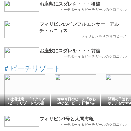
お座敷にスダレを・・・後編
ビーチボーイ＆ビーチガールのクロニクル
フィリピンのインフルエンサー、アル
チ・ムニョス
フィリピン帰りのヨコピーノ
お座敷にスダレを・・・前編
ビーチボーイ＆ビーチガールのクロニクル
#
ビーチリゾート
！猛暑注意！「イタリア
海❤️今日のビーチ「さわ
関西の子連れ
♪ビーチリゾートでの盲
やかな、ビーチ日和♪@
ホテルおすすめ
点✨❤️✨熱中症注意とポ
とってもにぎやか✨❤️
泊者無料・屋
イント♪」２０２６年@
✨」２０２６年ビーチリ
りの宿も紹介
地元ローマ市発！ロー
ゾート@バカンスその１
フィリピン1号と人間海亀
マ・バチカン市国 現地イ
@地元ローマ市発！ロー
タリア最新情報♪
マ・バチカン市国 現地イ
ビーチボーイ＆ビーチガールのクロニクル
タリア最新情報♪