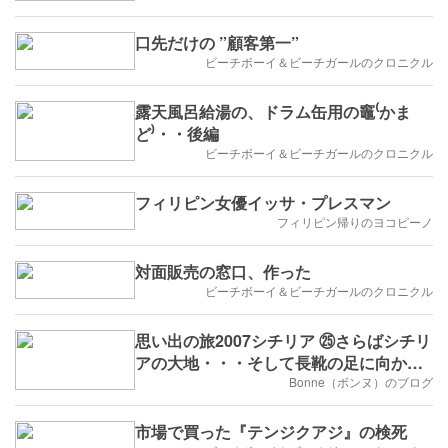
口先だけの ”顧客第一”
ビーチボーイ＆ビーチガールのクロニクル
露天風呂給湯の、ドラム缶用の竈⁽かま
ど⁾・・後編
ビーチボーイ＆ビーチガールのクロニクル
フィリピン女優イッサ・プレスマン
フィリピン帰りのヨコピーノ
対面販売の窓口、作った
ビーチボーイ＆ビーチガールのクロニクル
思い出の旅2007シチリア ㉕さらばシチリ
アの大地・・・そして長靴の足に向かう
オッサンたち・・・
Bonne（ボンヌ）のブログ
市場で買った『テンジクアジ』の検死