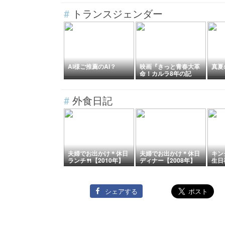
能因伊勢/桜之宮
ンチ25Jan12
#
トランスジェンダー
AI様ご推薦のAI？
映画『きっと青春大革
真夏
命！カルラ8年の記
録』感想（ネタバレ）
…私のトランス・バト
ン
#
外食日記
夫婦でお出かけ＊休日
夫婦でお出かけ＊休日
キン
ランチ🍴【2010年】
ディナー【2008年】
生日
ーの
シェアする