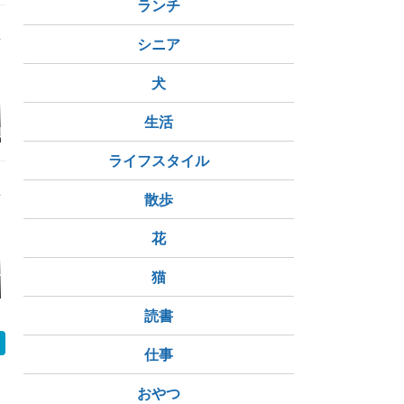
ランチ
シニア
犬
から、数千カ所
『SeaHorse: The Dad
生活
皇室典範改正？副首都
映画『This 
別トイレは、
Who Gave Birth』感
構想？
（ネタバレ
時の性別」のみ
想（ネタバレ）…トラ
ス・アイ・
とする方式に変
ンスジェンダー男性の
ズム
ライフスタイル
ることになる
妊娠
散歩
花
猫
チ＆虹【2018
2011年10月26日の日
夫婦の休日ランチ【20
【外食日誌】
記【2011年】
13年】
Mouton Ca
週末ブラン
読書
ップル経営
仕事
おやつ