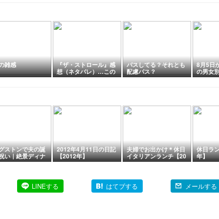
の雑感
『ザ・ストロール』感
パスしてる？それとも
8月5日
想（ネタバレ）…この
配慮パス？
の男女
場所は心に刻まれてい
「出生
る
を基準
更され
グストンで夫の誕
2012年4月11日の日記
夫婦でお出かけ＊休日
休日ラン
祝い｜絶景ディナ
【2012年】
イタリアンランチ【20
年】
末に夫夫で泥酔
07年】
LINEする
はてブする
メールする