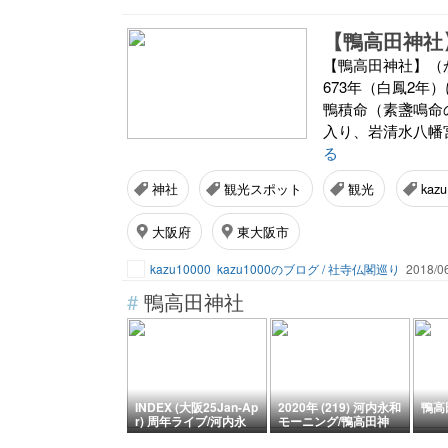
【鴨高田神社
【鴨高田神社】（
673年（白鳳2
鴨積命（素盞鳴命
入り、岩清水八幡
る
神社
観光スポット
観光
kazu
大阪府
東大阪市
kazu10000
kazu1000のブログ / 社寺仏閣巡り
2018/06
#
鴨高田神社
INDEX (大阪25Jan-Ap
2020年 (219) 河内永和
鴨高
r) 周年ライブ/河内永
モーニング/鴨高田神
和/フォンテーヌ撮影/
社/長栄寺/ヒレカツラ