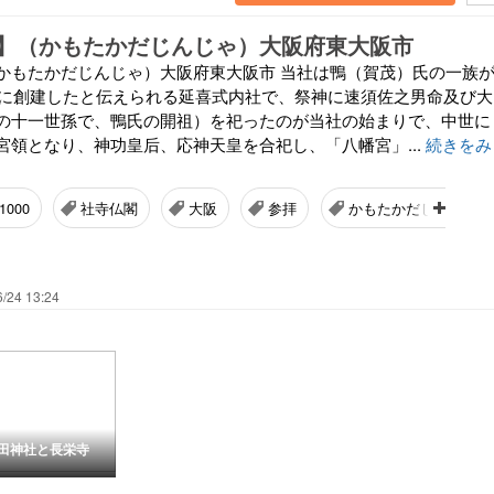
】（かもたかだじんじゃ）大阪府東大阪市
かもたかだじんじゃ）大阪府東大阪市 当社は鴨（賀茂）氏の一族
年）に創建したと伝えられる延喜式内社で、祭神に速須佐之男命及び大
の十一世孫で、鴨氏の開祖）を祀ったのが当社の始まりで、中世に
宮領となり、神功皇后、応神天皇を合祀し、「八幡宮」...
続きをみ
1000
社寺仏閣
大阪
参拝
かもたかだじんじゃ
/24 13:24
田神社と長栄寺