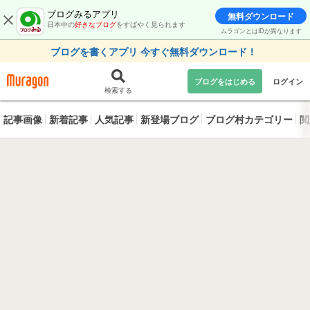
ブログみるアプリ
無料ダウンロード
日本中の
好きなブログ
をすばやく見られます
ムラゴンとはIDが異なります
ブログを書くアプリ 今すぐ無料ダウンロード！
ブログをはじめる
ログイン
検索する
記事画像
新着記事
人気記事
新登場ブログ
ブログ村カテゴリー
閲