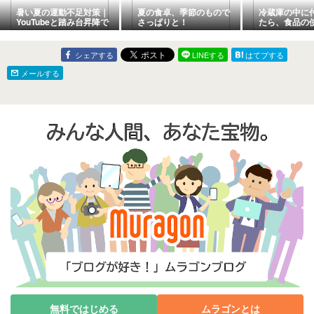
暑い夏の運動不足対策｜
夏の食卓、季節のもので
冷蔵庫の中に
YouTubeと踏み台昇降で
さっぱりと！
たら、食品の
気軽に体を動かす
減りました
シェアする
LINEする
はてブする
メールする
無料ではじめる
ムラゴンとは