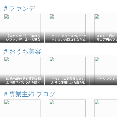
#
ファンデ
【スキンケア】「崩れな
ケイト カラー＆カバーク
３０００円の
いファンデ」より大事な
ッションの口コミならぬ
り１万円のフ
のは、○○だった
区長コミ
が安い理由
#
おうち美容
50代の老け見え原因は肌
ビタミンC美容液を久し
イヤリングで
より髪？パサつきを防ぐ
ぶりに使用したら顔がヒ
ヘアケア必須なわけ
リヒリ翌日ボロボロ。
#
専業主婦 ブログ