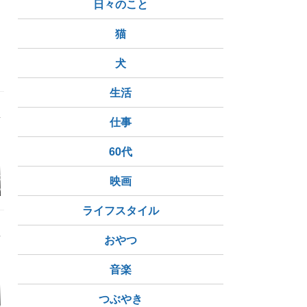
日々のこと
猫
犬
生活
仕事
60代
事内容を判定し
☆ホシガメ☆起きてる
ヒラタクワガタ２度の
当たり前の
映画
った結果…
のかな( ˙˙ )？
越冬個体
ないストレ
ライフスタイル
おやつ
音楽
ト・オブ・スペ
【週次振り返り 7/26〜
つぶやき
いかんともしがたい
【緊急告知
ングマネー』を
8/1】妻の広島旅・義
ラ円・ポー