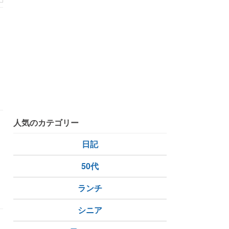
る
歳
人気のカテゴリー
日記
50代
心の交流
ランチ
シニア