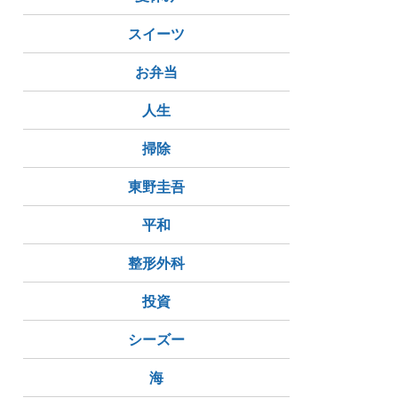
スイーツ
お弁当
人生
掃除
東野圭吾
平和
整形外科
投資
シーズー
海