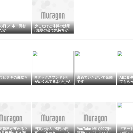
の日 ／ 本：田村
少しだけど体操の効果
だか
/ 短歌の会で気持ちが
潤う
ウビタキの巣立ち
Mダックスフンド♪耳
褒めていただいて光栄
AIに食
がめくれてるよ(;^_^A
です
てもら
更新料が変わる？
円買い介入で5円の円
YouTube1年で20万回
『アー
2月更新の私が気
高。「あーあ……」と
視聴いってしまいまし
ンディ