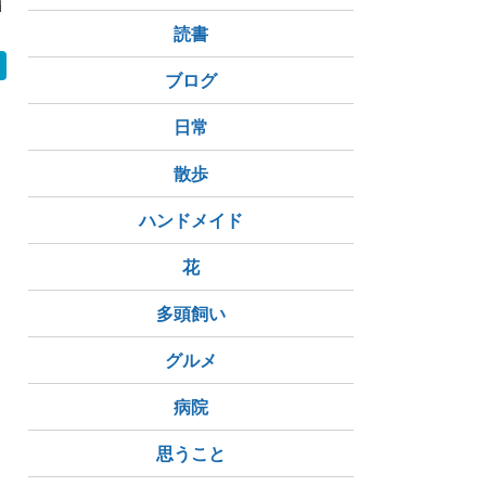
。「使う力」が
父の検診・5連勤全残
チ円・ハン
成の最後の課題
業・禁酒7日達成。濃
リント攻略
読書
づいた。
すぎた1週間だった。
ブログ
日常
散歩
ハンドメイド
花
多頭飼い
グルメ
病院
思うこと