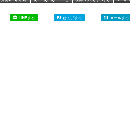
った「住居費」の
思ったけど、慌てなか
たw
読んで
った理由。
資産形
だと気
LINEする
はてブする
メールする