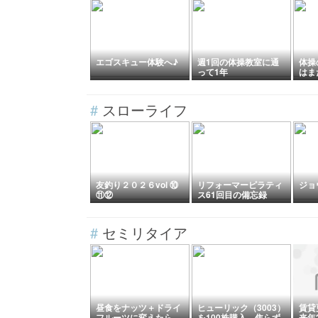
エゴスキュー体験へ♪
週1回の体操教室に通
体操
って1年
はま
#
スローライフ
友釣り２０２６vol ⑩
リフォーマーピラティ
ジョ
⑪⑫
ス61回目の備忘録
#
セミリタイア
昼食をナッツ＋ドライ
ヒューリック（3003）
賃貸
フルーツに変えたら、
を100株購入。焦らず
来年