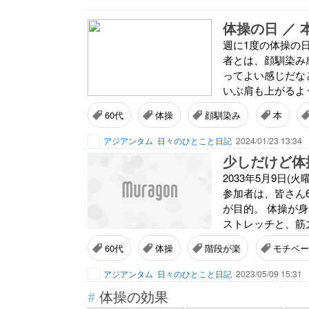
体操の日 ／
週に1度の体操の
者とは、顔馴染み
ってよい感じだな
いぶ肩も上がるよ
60代
体操
顔馴染み
本
アジアンタム
日々のひとこと日記
2024/01/23 13:34
少しだけど体
2033年5月9日(
参加者は、皆さん
が目的。 体操が
ストレッチと、筋力
60代
体操
階段が楽
モチベー
アジアンタム
日々のひとこと日記
2023/05/09 15:31
#
体操の効果