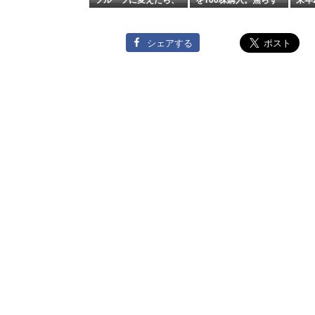
午後の仕事がラクにな
待った「連続増配株」
にな
った。51歳配送ドライ
をポートフォリオに迎
話
バーの実感。
えた。
シェアする