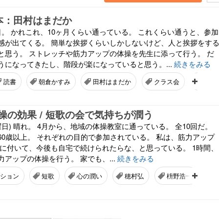
 本：田村はまだか
日。 かれこれ、10ヶ月くらい通っている。 これくらい通うと、参加
感が出てくる。 簡単な挨拶くらいしかしないけど、人と挨拶をす
と思う。 ストレッチや筋力アップの体操を先生に添って行う。 だ
うになってきたし、階段が楽になっていると思う。...
続きをみる
読書
朝倉かすみ
田村はまだか
クラス会
４０
操の効果 / 短歌の会で気持ちが潤う
火曜日) 晴れ。 4月から、地域の体操教室に通っている。 全10回だ。
60歳以上。 それぞれの目的で参加されている。 私は、筋力アップ
身に付いて、今後も自宅で続けられたらな、と思っている。 1時間、
アップの体操を行う。 家でも、...
続きをみる
ション
短歌
心の潤い
穂村弘
枡野浩一