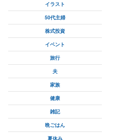
イラスト
50代主婦
株式投資
イベント
旅行
夫
家族
健康
雑記
晩ごはん
夏休み