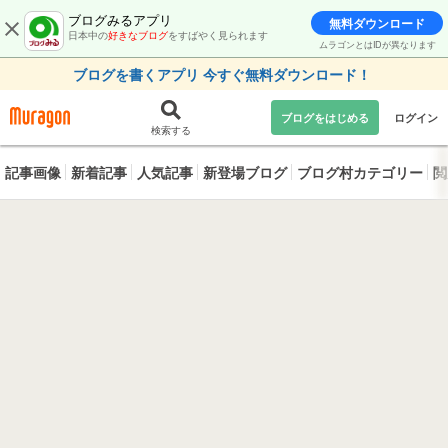
ブログみるアプリ
無料ダウンロード
日本中の
好きなブログ
をすばやく見られます
ムラゴンとはIDが異なります
ブログを書くアプリ 今すぐ無料ダウンロード！
ブログをはじめる
ログイン
検索する
記事画像
新着記事
人気記事
新登場ブログ
ブログ村カテゴリー
閲