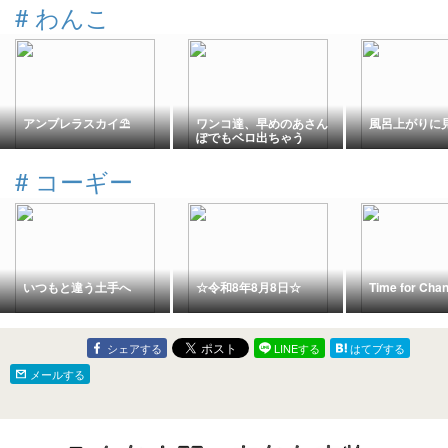
#
わんこ
アンブレラスカイ⛱️
ワンコ達、早めのあさん
風呂上がりに
ぽでもベロ出ちゃう
#
コーギー
いつもと違う土手へ
☆令和8年8月8日☆
Time for Cha
シェアする
LINEする
はてブする
メールする