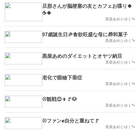
旦那さんが脳梗塞の友とカフェお喋り🍀
☕🍀
黒柴あめとゆく🐾
97歳誕生日🎉食欲旺盛な母に🎁和菓子
黒柴あめとゆく🐾
黒柴あめのダイエットとオヤツ納豆
黒柴あめとゆく🐾
老化で眼瞼下垂症
黒柴あめとゆく🐾
⚾️観戦😊👦🚩🐶
黒柴あめとゆく🐾
⚾️ファン✊自分と重ねて🚩
黒柴あめとゆく🐾