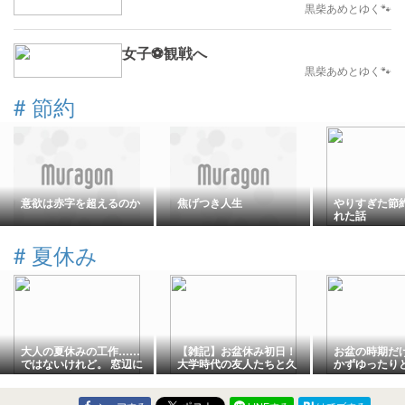
黒柴あめとゆく🐾
女子⚽観戦へ
黒柴あめとゆく🐾
#
節約
意欲は赤字を超えるのか
焦げつき人生
やりすぎた節
れた話
#
夏休み
大人の夏休みの工作……
【雑記】お盆休み初日！
お盆の時期だ
ではないけれど。 窓辺に
大学時代の友人たちと久
かずゆったり
小さな水辺をつくりまし
しぶりに集まって想った
た
こと。