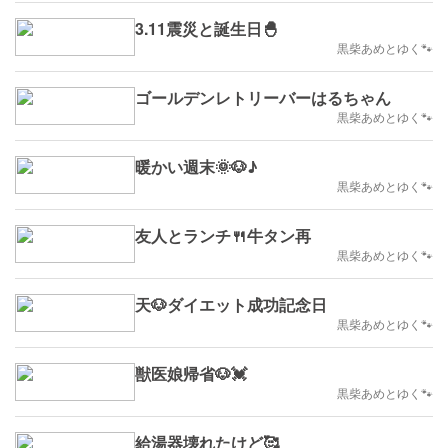
3.11震災と誕生日🐣
黒柴あめとゆく🐾
ゴールデンレトリーバーはるちゃん
黒柴あめとゆく🐾
暖かい週末🌞🐶♪
黒柴あめとゆく🐾
友人とランチ🍴牛タン再
黒柴あめとゆく🐾
天🐶ダイエット成功記念日
黒柴あめとゆく🐾
獣医娘帰省🐶💓
黒柴あめとゆく🐾
給湯器壊れたけど🥰