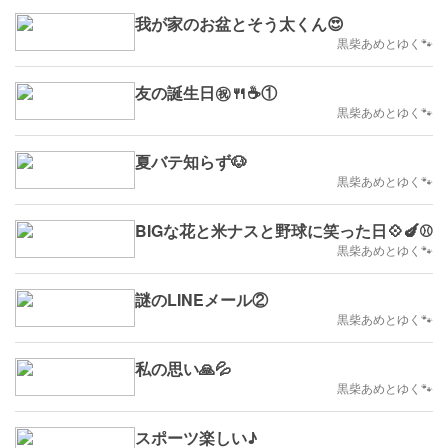
我が家のお盆とそう太くん😍
黒柴あめとゆく🐾
友の誕生日㊗🍴☕①
黒柴あめとゆく🐾
夏バテ知らず🐶
黒柴あめとゆく🐾
BIGな花と米ナスと野球に笑った日💠🍆⚾
黒柴あめとゆく🐾
謎のLINEメール②
黒柴あめとゆく🐾
私の思い🙏💦
黒柴あめとゆく🐾
スポーツ楽しい♪