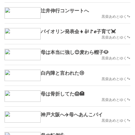
辻井伸行コンサートへ
黒柴あめとゆく🐾
バイオリン発表会👧🎻🚩✊子育て💓
黒柴あめとゆく🐾
母は本当に強し😊麦わら帽子🐶
黒柴あめとゆく🐾
白内障と言われた😢
黒柴あめとゆく🐾
母は骨折してた😱🏥
黒柴あめとゆく🐾
神戸大阪へ✈️母へあんこパイ
黒柴あめとゆく🐾