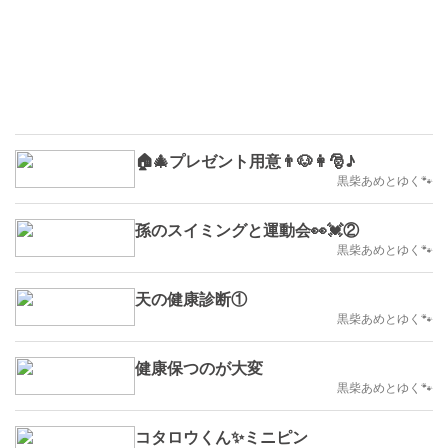
🏠️🎄プレゼント用意👨🐶👩🎅♪
黒柴あめとゆく🐾
孫のスイミングと運動会👀💓②
黒柴あめとゆく🐾
天の健康診断①
黒柴あめとゆく🐾
健康保つのが大変
黒柴あめとゆく🐾
コタロウくん✨ミニピン