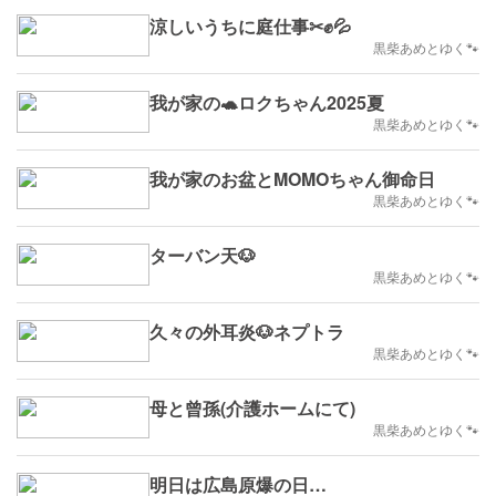
涼しいうちに庭仕事✂✊💦
黒柴あめとゆく🐾
我が家の🐢ロクちゃん2025夏
黒柴あめとゆく🐾
我が家のお盆とMOMOちゃん御命日
黒柴あめとゆく🐾
ターバン天🐶
黒柴あめとゆく🐾
久々の外耳炎🐶ネプトラ
黒柴あめとゆく🐾
母と曾孫(介護ホームにて)
黒柴あめとゆく🐾
明日は広島原爆の日…