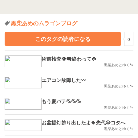
黒柴あめのムラゴンブログ
このタグの読者になる
0
術前検査👁️‍🗨️終わって☘️
黒柴あめとゆく🐾
エアコン故障した〰️
黒柴あめとゆく🐾
もう夏バテ💦💦💦
黒柴あめとゆく🐾
お盆提灯飾り出したよ🍀先代🐶コタへ
黒柴あめとゆく🐾