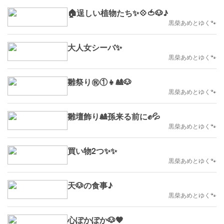
🏠️逞しい植物たち✨💠🍅🐶♪
黒柴あめとゆく🐾
大人女シーバ✨
黒柴あめとゆく🐾
雛祭り㊗️①👧🎎🐶
黒柴あめとゆく🐾
雛壇飾り🎎孫来る前に✊💦
黒柴あめとゆく🐾
買い物2つ✨✨
黒柴あめとゆく🐾
天🐶の食事♪
黒柴あめとゆく🐾
心ぽかぽか🐶🧡