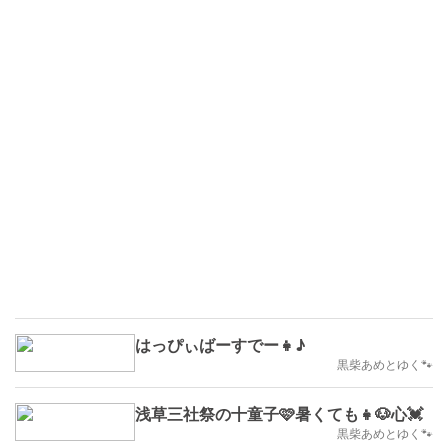
はっぴぃばーすでー👧♪
黒柴あめとゆく🐾
浅草三社祭の十童子🩷暑くても👧🐶心💓
黒柴あめとゆく🐾