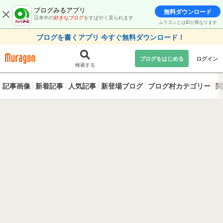
ブログみるアプリ
無料ダウンロード
日本中の
好きなブログ
をすばやく見られます
ムラゴンとはIDが異なります
ブログを書くアプリ 今すぐ無料ダウンロード！
ブログをはじめる
ログイン
検索する
記事画像
新着記事
人気記事
新登場ブログ
ブログ村カテゴリー
閲