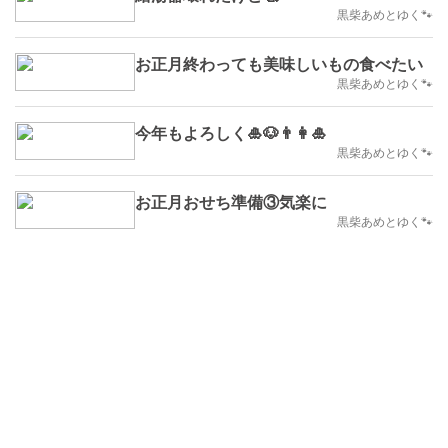
黒柴あめとゆく🐾
お正月終わっても美味しいもの食べたい
黒柴あめとゆく🐾
今年もよろしく🎍🐶👨👩🎍
黒柴あめとゆく🐾
お正月おせち準備③気楽に
黒柴あめとゆく🐾