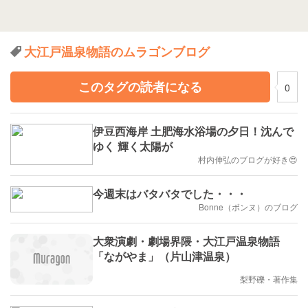
大江戸温泉物語のムラゴンブログ
このタグの読者になる
0
伊豆西海岸 土肥海水浴場の夕日！沈んで
ゆく 輝く太陽が
村内伸弘のブログが好き😍
今週末はバタバタでした・・・
Bonne（ボンヌ）のブログ
大衆演劇・劇場界隈・大江戸温泉物語
「ながやま」（片山津温泉）
梨野礫・著作集