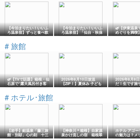
【今泊まりたい！いいふ
【今泊まりたい！いいふ
🌿【伊東温泉
ろ温泉宿】ずっと食べ飲
ろ温泉宿】「仙台・秋保
めぐりを満喫
み放題！TAOYA那須塩原
温泉」400年の歴史を誇
泉物語Premi
のオールインクルーシブ
る老舗旅館を受け継ぐ宿
ルニュー岡部
#
旅館
が天国すぎた
風呂と美食バ
癒やされる温泉
🌿【TVで話題】箱根・仙
2026年8月10日放送
2026年8月8
石原で“露天風呂付き客
【ZIP！】夏休み 子ども
だ！生です旅
室”を満喫！〜品の木一の
無料サービス続々と
岡・伊豆の旅
湯を調べてみたら…想像
の観光・グル
#
ホテル･旅館
以上にスゴかった♨️〜
【岩手】鉛温泉「藤三旅
【神奈川＊箱根】自家源
ホテル アゴー
館・別邸」心の刻 十三
泉かけ流しの宿 箱根翠
の魅力は？メ
月
泉
欠点3つを宿