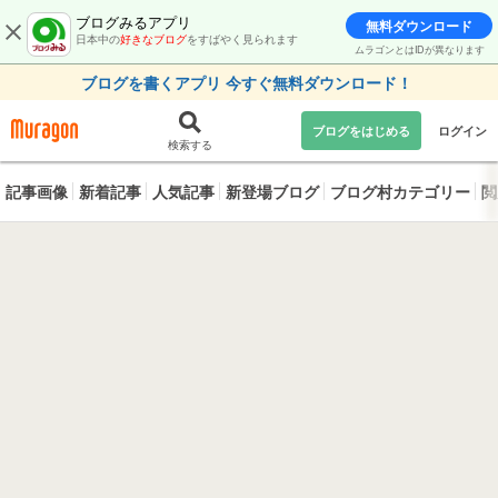
ブログみるアプリ
無料ダウンロード
日本中の
好きなブログ
をすばやく見られます
ムラゴンとはIDが異なります
ブログを書くアプリ 今すぐ無料ダウンロード！
ブログをはじめる
ログイン
検索する
記事画像
新着記事
人気記事
新登場ブログ
ブログ村カテゴリー
閲