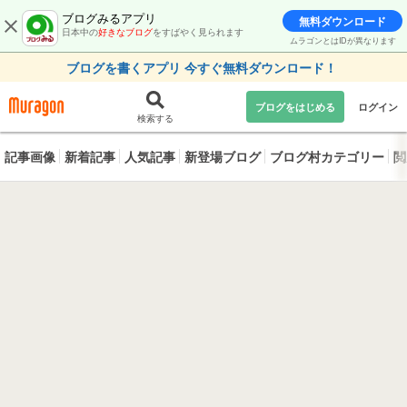
ブログみるアプリ
無料ダウンロード
日本中の
好きなブログ
をすばやく見られます
ムラゴンとはIDが異なります
ブログを書くアプリ 今すぐ無料ダウンロード！
ブログをはじめる
ログイン
検索する
記事画像
新着記事
人気記事
新登場ブログ
ブログ村カテゴリー
閲