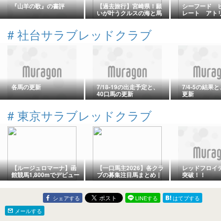
『山羊の歌』の書評
【過去旅行】宮崎県！願
シーフード 
いが叶うクルスの海と馬
レート アト
ヶ背の絶景
#
社台サラブレッドクラブ
各馬の更新
7/18-19の出走予定と、
7/4-5の結果
40口馬の更新
更新
#
東京サラブレッドクラブ
【ルージュロマーナ】函
【一口馬主2026】各クラ
レッドフロイ
館競馬1,800mでデビュー
ブの募集注目馬まとめ｜
突破！！
するけど勝てる!?【反応
狙い目はコレだ!?
集】
シェアする
LINEする
はてブする
メールする