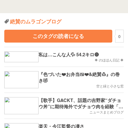
絶賛のムラゴンブログ
このタグの読者になる
0
私は…こんな人💦 54.2キロ🔴
🔶 のほほん日記 🔶
『色づいた❤️お弁当🍱❤️&絶賛🍮』の巻
き🤣
空と緑と小さな窓
【歌手】GACKT、話題の吉野家“ダチョ
ウ丼”に期待海外でダチョウ肉を経験「歯
応えが良く、食感がたまらない」
ニュースまとめブログ
楽天・今江監督の凄さ