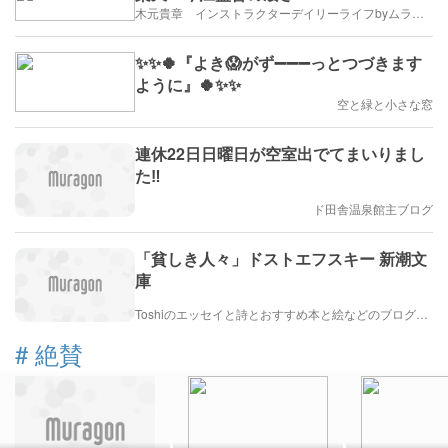
木元貴章 インストラクターデイリーライフbyムラゴン
✨✨🍀『よき😱がず➖➖➖っとつづきます
ように』🍀✨✨
空と緑と小さな窓
連休22日日曜日が空室出でてまいりまし
た‼️
ド田舎温泉館主ブログ
「貧しき人々」ドストエフスキー 新潮文
庫
Toshiのエッセイと詩とおすすめ本と絵などのブログ by車戸都志春
#
絶賛