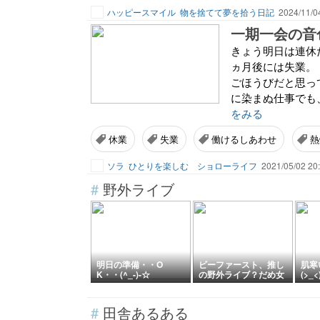
ハッピースマイル
物を捨てて夢を拾う日記
2024/11/0
一期一会の音
きょう明日は連休
ヵ月後には失業。
ごほうびだと思っ
に染まぬ仕事でも
をみる
休業
失業
働けるしあわせ
熱
ソラ
ひとりを楽しむ ショローライフ
2021/05/02 20
#
野外ライブ
明日の準備・・O
ビーファースト、推し
肌寒
K・・(^_-)-☆
の野外ライブ？だめ女
(>_<
は医者時々ジム
#
田舎あるある