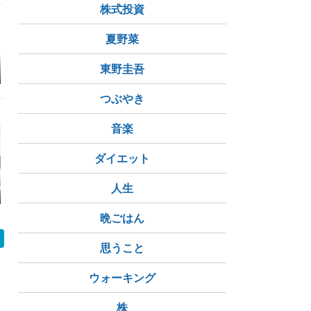
株式投資
夏野菜
～～(・_・;)
いつもの日常・・(^^)/
人が田舎に暮らしたく
また雨か・
東野圭吾
なる、田舎にあこがれ
る現象
つぶやき
音楽
ダイエット
当たるなんて、
【ネタバレ注意】クビ
人生
愚痴すんまそ
せめて寒い
よな！
にされても明るく逞し
ん・・・。
たいと思ふ
く、次々職が決まる姿
に、なぜか勇気づけら
晩ごはん
れたあたし(笑)
思うこと
ウォーキング
株