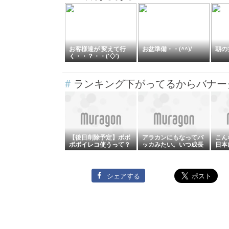
お客様達が 変えて行
お盆準備・・(^^)/
朝の
く・・？・・('◇')ゞ
#
ランキング下がってるからバナー
【後日削除予定】ボボ
アラカンにもなってバ
こん
ボボイレコ使うって？
ッカみたい。いつ成長
日本
クレーマー扱いかよ！
するのか。一生バカの
いな
ままなんだろうな。
いな
シェアする