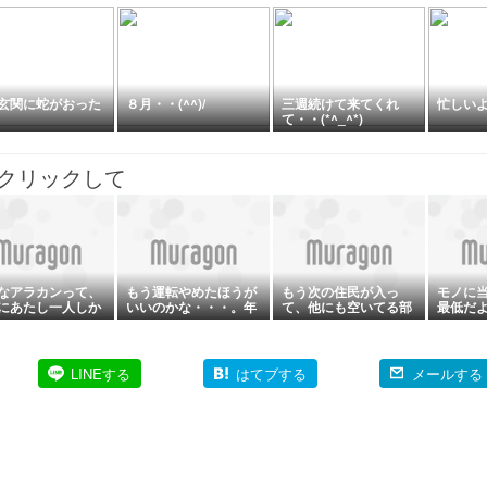
玄関に蛇がおった
８月・・(^^)/
三週続けて来てくれ
忙しいよ
て・・(*^_^*)
クリックして
なアラカンって、
もう運転やめたほうが
もう次の住民が入っ
モノに
にあたし一人しか
いいのかな・・・。年
て、他にも空いてる部
最低だ
い。いや世界にも
は取りたくない。
屋があるのになんで？
いだろう。
と思う。
LINEする
はてブする
メールする