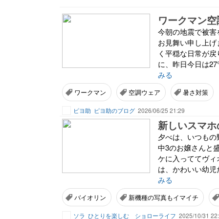
ワークマン空
今朝の地震で被害
お見舞い申し上げ
く平穏な日常が戻
に、昨日今日は27
みる
ワークマン
空調ウェア
暑さ対策
ピヨ助
ピヨ助のブログ
2026/06/25 21:29
新しいスマホ
夕べは、いつもの
中3のお嬢さんと
ケに入っててヴィ
は、かわいい幼児だ
みる
バイオリン
新機種の写真もイマイチ
ソラ
ひとりを楽しむ ショローライフ
2025/10/31 22