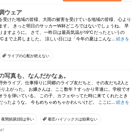
調ウェア
を受けた地域の皆様、大雨の被害を受けている地域の皆様、心より
ます。 きっと明日のサッカーW杯どころではないでしょうね。 早
りますように。 さて、一昨日は最高気温が19℃だったというの
℃まで上昇しました。 涼しい日には「今年の夏はこんな...
続きを
ライブの心配が絶えない
の写真も、なんだかなぁ。
野外ライブ。仕事帰りに同郷のライブ友だちと、その友だち2人と
盛り上がった。 お嬢さんは、ここ数年？すっかり常連に。学校でオ
オラを弾いている。 この子、カフェやってた時に来てくれたとき
ったような。 今もめちゃめちゃかわいいけど。 ここに...
続きを
夜間頻尿2回は辛い
着圧ハイソックスは効果ない
:47