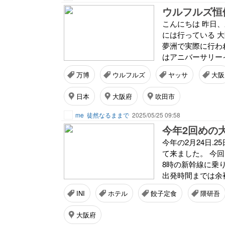
ウルフルズ恒
こんにちは 昨日
には行っている 
夢洲で実際に行われ
はアニバーサリーイ
万博
ウルフルズ
ヤッサ
大阪
日本
大阪府
吹田市
me
徒然なるままで
2025/05/25 09:58
今年2回めの
今年の2月24日.
て来ました。 今回
8時の新幹線に乗
出発時間までは余裕
INI
ホテル
餃子定食
隈研吾
大阪府