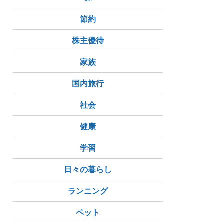
節約
株主優待
家族
国内旅行
社会
健康
学習
日々の暮らし
ランニング
ペット