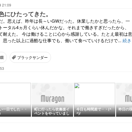
4 21:09
色にひたってきた。
だ。思えば、昨年は長～いGWだった。休業したかと思ったら、一
トータル4ヵ月くらい休んだかな。それまで働きすぎだったから、
て耐えた。 今は働けることに心から感謝している。たとえ最初は
、思った以上に過酷な仕事でも、働いて食べていけるだけで...
続き
燗
ブラックサンダー
:53
い一日でした・・
町に行ったら吹奏楽イ
今日も時間差で・・(^
昨日の
)
ベントをやっていまし
^)/
た。吹奏楽って楽しい
ね。