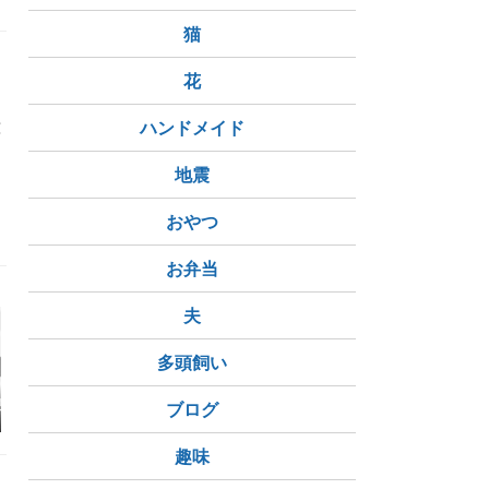
猫
花
意
ハンドメイド
地震
おやつ
お弁当
夫
多頭飼い
現場
二回目になるという話
音博に行ってきました
ワンオクラ
ブログ
（前編）
♪（音楽は心の栄
養！）
趣味