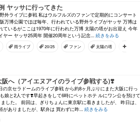
例 ヤッサに行ってきた
、野外ライブに参戦 私はウルフルズのファンで定期的にコンサート
大阪万博公園でほぼ毎年、行われている野外ライブがヤッサ 万博は
ているがここは1970年に行われた万博 太陽の塔がお出迎え 今年
ヤー ヤッサ25周年 開催20周年という記念...
続きをみる
雨ライブ
20/25
ファン
太陽の塔
雨
大阪へ（アイエヌアイのライブ参戦する)❣️
25日の京セラドームのライブ参戦 から約8ヶ月ぶりにまた大阪に行っ
も娘と2人です❣️早起きをして6時にペットホテ ルにワン公を預け
りました。 前回は、ぎりちょんに東京駅に着きましたが、 昨日は、
がありましたが、駅弁は 買わずに昨...
続きをみる