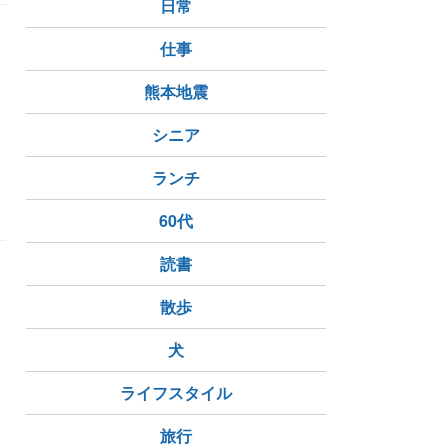
日常
仕事
熊本地震
シニア
ランチ
60代
読書
て
散歩
犬
ライフスタイル
旅行