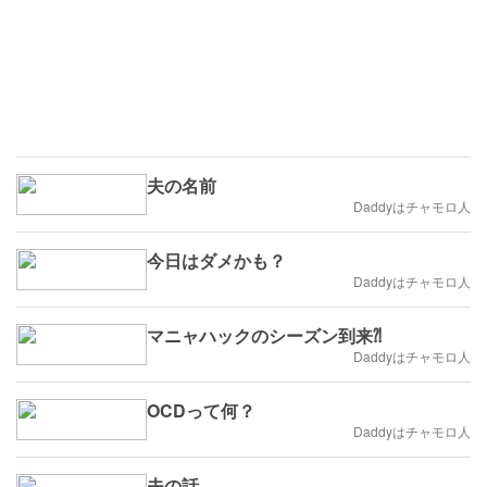
夫の名前
Daddyはチャモロ人
今日はダメかも？
Daddyはチャモロ人
マニャハックのシーズン到来⁈
Daddyはチャモロ人
OCDって何？
Daddyはチャモロ人
夫の話