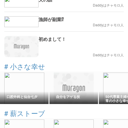
Daddyはチャモロ人
漁師が副業⁉︎
Daddyはチャモロ人
初めまして！
Daddyはチャモロ人
#
小さな幸せ
口腔外科と仙台七夕
自分をアゲる技
50代専業主婦
常の小さな幸
#
薪ストーブ