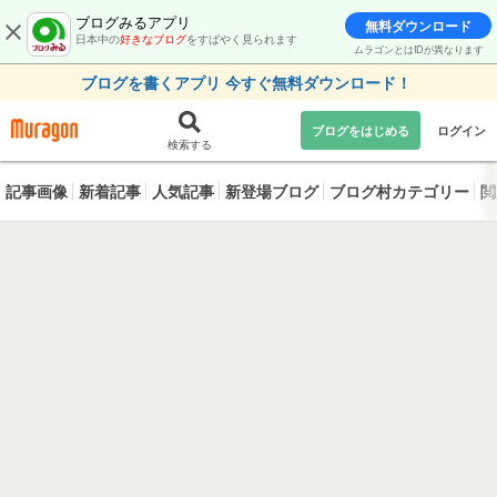
ブログみるアプリ
無料ダウンロード
日本中の
好きなブログ
をすばやく見られます
ムラゴンとはIDが異なります
ブログを書くアプリ 今すぐ無料ダウンロード！
ブログをはじめる
ログイン
検索する
記事画像
新着記事
人気記事
新登場ブログ
ブログ村カテゴリー
閲