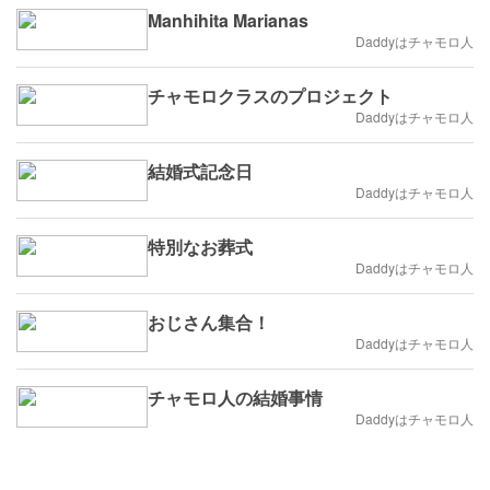
Manhihita Marianas
Daddyはチャモロ人
チャモロクラスのプロジェクト
Daddyはチャモロ人
結婚式記念日
Daddyはチャモロ人
特別なお葬式
Daddyはチャモロ人
おじさん集合！
Daddyはチャモロ人
チャモロ人の結婚事情
Daddyはチャモロ人