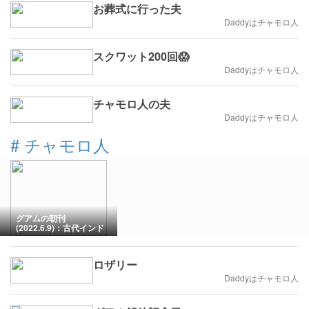
お葬式に行った夫
Daddyはチャモロ人
スクワット200回😱
Daddyはチャモロ人
チャモロ人の夫
Daddyはチャモロ人
#
チャモロ人
グアムの朝刊
(2022.6.9)：古代インド
ネシアをルーツとする最
古のチャモル族の血統
ロザリー
Daddyはチャモロ人