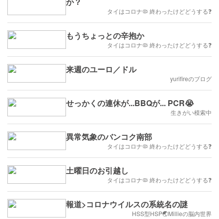
か？
タイはコロナ🦠 終わったけどどうする❓
もうちょっとの辛抱か
タイはコロナ🦠 終わったけどどうする❓
来週のユーロ／ドル
yurifireのブログ
せっかくの連休が...BBQが... PCR😭
生きがい模索中
異常気象のバンコク南部
タイはコロナ🦠 終わったけどどうする❓
土曜日のお引越し
タイはコロナ🦠 終わったけどどうする❓
報道>コロナウイルスの系統名の謎
HSS型HSP🌏Millieの脳内世界