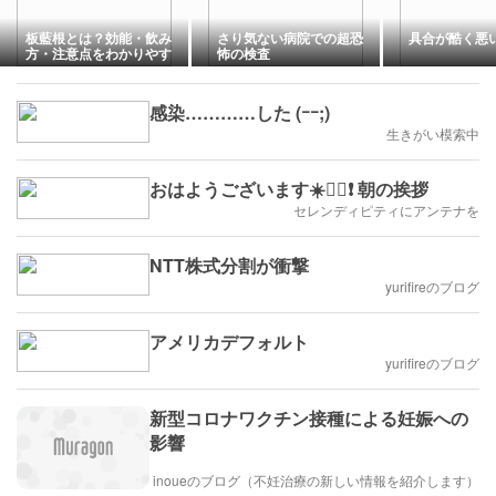
板藍根とは？効能・飲み
さり気ない病院での超恐
具合が酷く悪
方・注意点をわかりやす
怖の検査
く解説｜のどの違和感が
気になる方へ
感染…………した (ｰｰ;)
生きがい模索中
おはようございます☀️🙋‍♀️❗ 朝の挨拶
セレンディピティにアンテナを
NTT株式分割が衝撃
yurifireのブログ
アメリカデフォルト
yurifireのブログ
新型コロナワクチン接種による妊娠への
影響
inoueのブログ（不妊治療の新しい情報を紹介します）