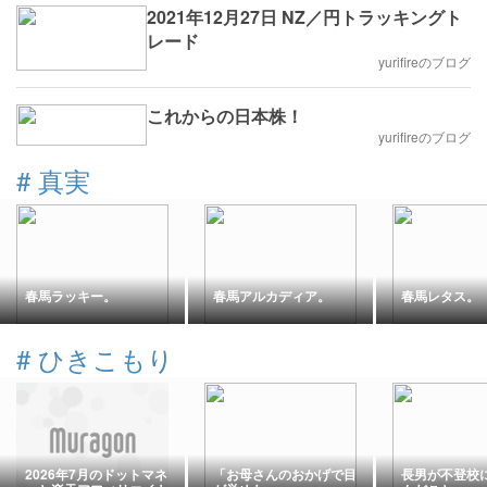
2021年12月27日 NZ／円トラッキングト
レード
yurifireのブログ
これからの日本株！
yurifireのブログ
#
真実
春馬ラッキー。
春馬アルカディア。
春馬レタス。
#
ひきこもり
2026年7月のドットマネ
「お母さんのおかげで目
長男が不登校