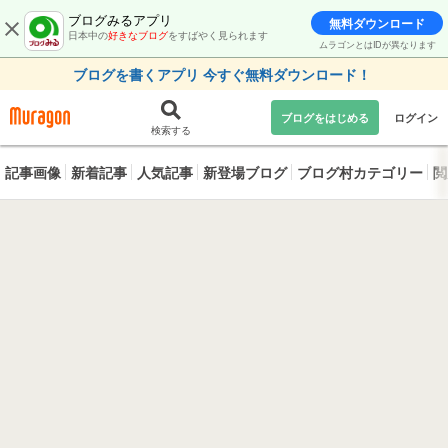
ブログみるアプリ
無料ダウンロード
日本中の
好きなブログ
をすばやく見られます
ムラゴンとはIDが異なります
ブログを書くアプリ 今すぐ無料ダウンロード！
ブログをはじめる
ログイン
検索する
記事画像
新着記事
人気記事
新登場ブログ
ブログ村カテゴリー
閲