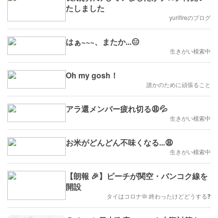
たしました
yurifireのブログ
はぁ~~~、またか...😑
生きがい模索中
Oh my gosh！
誰かのために頑張ること
アラ還メンバー疲れ切る😩💦
生きがい模索中
お米がどんどん不味くなる...😩
生きがい模索中
【朗報 🎉】ピーチが関空・バンコク線を
開設
タイはコロナ🦠 終わったけどどうする❓