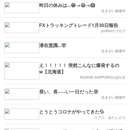
昨日の休みは...😭→😃→😱
生きがい模索中
FXトラッキングトレード1月30日報告
yurifireのブログ
潜在意識...😵
生きがい模索中
え！！！！！ 突然こんなに爆発するの
w【北海道】
ROSHIE-SAPPOROのぼやき
長い、長~~~い一日だった😵
生きがい模索中
とうとうコロナがやってきた💦
リアル あたしんち