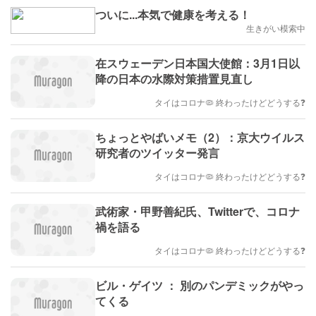
ついに...本気で健康を考える！
生きがい模索中
在スウェーデン日本国大使館：3月1日以
降の日本の水際対策措置見直し
タイはコロナ🦠 終わったけどどうする❓
ちょっとやばいメモ（2）：京大ウイルス
研究者のツイッター発言
タイはコロナ🦠 終わったけどどうする❓
武術家・甲野善紀氏、Twitterで、コロナ
禍を語る
タイはコロナ🦠 終わったけどどうする❓
ビル・ゲイツ ： 別のパンデミックがやっ
てくる