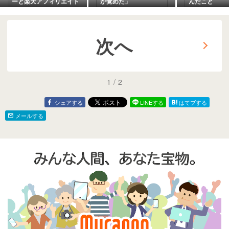
ーと楽天アフィリエイト
が覚めた」
んだこと
の報酬
次へ
1
/
2
シェアする
LINEする
はてブする
メールする