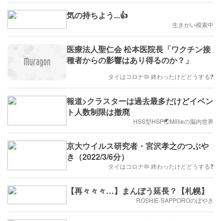
気の持ちよう...👍
生きがい模索中
医療法人聖仁会 松本医院長「ワクチン接
種者からの影響はあり得るのか？」
タイはコロナ🦠 終わったけどどうする❓
報道>クラスターは過去最多だけどイベン
ト人数制限は撤廃
HSS型HSP🌏Millieの脳内世界
京大ウイルス研究者・宮沢孝之のつぶや
き（2022/3/6分）
タイはコロナ🦠 終わったけどどうする❓
【再々々々…】まんぼう延長？【札幌】
ROSHIE-SAPPOROのぼやき