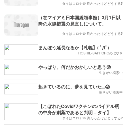
タイはコロナ🦠 終わったけどどうする❓
（在マイアミ日本国総領事館）3月1日以
降の水際措置の見直しについて、
タイはコロナ🦠 終わったけどどうする❓
まんぼう延長なるか【札幌】( ﾟДﾟ)
ROSHIE-SAPPOROのぼやき
やっぱり、何だかおかしいと思う😟
生きがい模索中
起きているのに、夢を見ていた...😱
生きがい模索中
【こぼれたCovidワクチンのバイアル瓶
の中身が劇薬であると判明 – タイ】
タイはコロナ🦠 終わったけどどうする❓