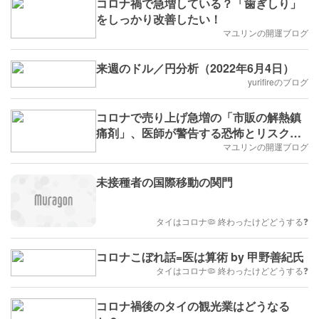
コロナ禍で急増している？「歯ぎしり」
をしっかり改善したい！
マユリンの開運ブログ
来週のドル／円分析（2022年6月4日）
yurifireのブログ
コロナで売り上げ急増の「市販の解熱鎮
痛剤」、医師が警告する恐怖とリスクの
見分け方
マユリンの開運ブログ
未接種者の国際移動の関門
タイはコロナ🦠 終わったけどどうする❓
コロナこぼれ話=医は算術 by 甲野善紀氏
タイはコロナ🦠 終わったけどどうする❓
コロナ禍後のタイの観光業はどうなる