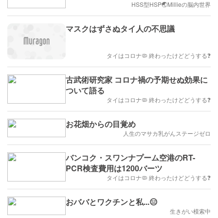
HSS型HSP🌏Millieの脳内世界
マスクはずさぬタイ人の不思議
タイはコロナ🦠 終わったけどどうする❓
古武術研究家 コロナ禍の予期せぬ効果に
ついて語る
タイはコロナ🦠 終わったけどどうする❓
お花畑からの目覚め
人生のマサカ乳がんステージゼロ
バンコク・スワンナプーム空港のRT-
PCR検査費用は1200バーツ
タイはコロナ🦠 終わったけどどうする❓
おババとワクチンと私...😑
生きがい模索中