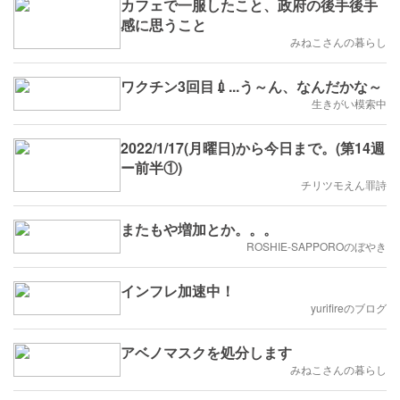
カフェで一服したこと、政府の後手後手
感に思うこと
みねこさんの暮らし
ワクチン3回目💉...う～ん、なんだかな～
生きがい模索中
2022/1/17(月曜日)から今日まで。(第14週
ー前半①)
チリツモえん罪詩
またもや増加とか。。。
ROSHIE-SAPPOROのぼやき
インフレ加速中！
yurifireのブログ
アベノマスクを処分します
みねこさんの暮らし