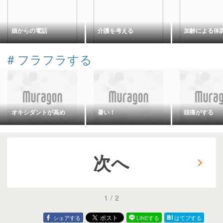
娘からの電話
介護を考える
加齢による体
#
フラフラする
オキシダントが高め
暑い！
頭痛がする
次へ
1
/
2
シェアする
LINEする
はてブする