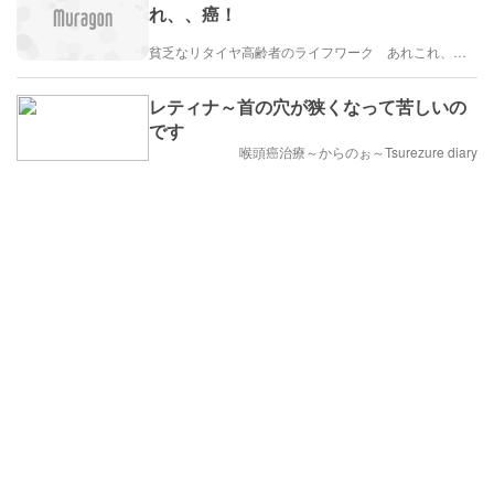
れ、、癌！
貧乏なリタイヤ高齢者のライフワーク あれこれ、、、
レティナ～首の穴が狭くなって苦しいの
です
喉頭癌治療～からのぉ～Tsurezure diary