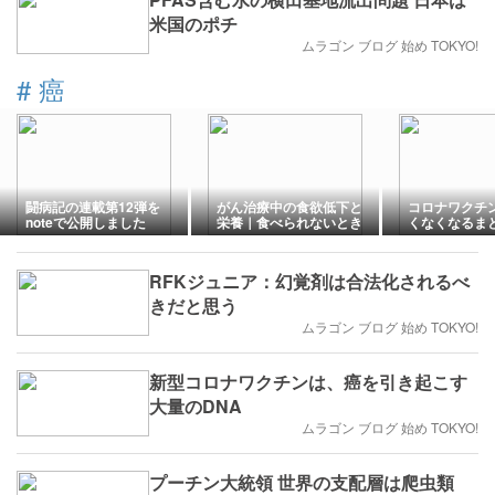
米国のポチ
ムラゴン ブログ 始め TOKYO!
#
癌
闘病記の連載第12弾を
がん治療中の食欲低下と
コロナワクチ
noteで公開しました
栄養｜食べられないとき
くなくなるま
の食事の工夫
RFKジュニア：幻覚剤は合法化されるべ
きだと思う
ムラゴン ブログ 始め TOKYO!
新型コロナワクチンは、癌を引き起こす
大量のDNA
ムラゴン ブログ 始め TOKYO!
プーチン大統領 世界の支配層は爬虫類