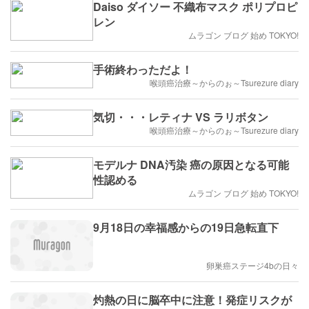
Daiso ダイソー 不織布マスク ポリプロピ
レン
ムラゴン ブログ 始め TOKYO!
手術終わっただよ！
喉頭癌治療～からのぉ～Tsurezure diary
気切・・・レティナ VS ラリボタン
喉頭癌治療～からのぉ～Tsurezure diary
モデルナ DNA汚染 癌の原因となる可能
性認める
ムラゴン ブログ 始め TOKYO!
9月18日の幸福感からの19日急転直下
卵巣癌ステージ4bの日々
灼熱の日に脳卒中に注意！発症リスクが