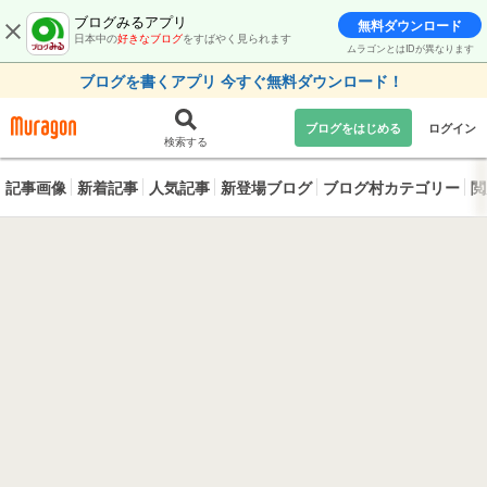
ブログみるアプリ
無料ダウンロード
日本中の
好きなブログ
をすばやく見られます
ムラゴンとはIDが異なります
ブログを書くアプリ 今すぐ無料ダウンロード！
ブログをはじめる
ログイン
検索する
記事画像
新着記事
人気記事
新登場ブログ
ブログ村カテゴリー
閲