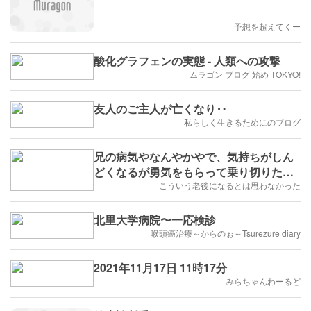
予想を超えてくー
酸化グラフェンの実態 - 人類への攻撃
ムラゴン ブログ 始め TOKYO!
友人のご主人が亡くなり‥
私らしく生きるためにのブログ
兄の病気やなんやかやで、気持ちがしん
どくなるが勇気をもらって乗り切りた
い。
こういう老後になるとは思わなかった
北里大学病院〜一応検診
喉頭癌治療～からのぉ～Tsurezure diary
2021年11月17日 11時17分
みらちゃんわーるど