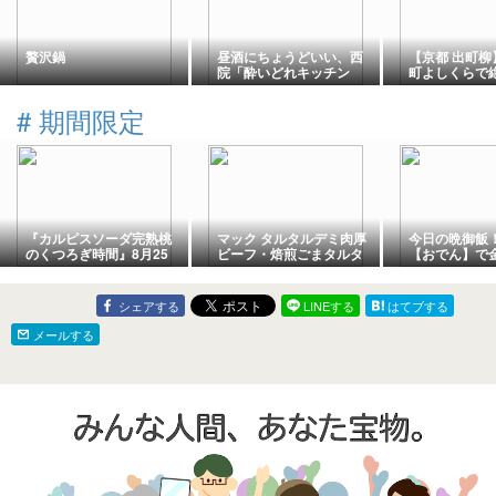
贅沢鍋
昼酒にちょうどいい、西
【京都 出町柳
院「酔いどれキッチン
町よしくらで
けい」。
チ！おばんざ
に感動
#
期間限定
『カルピスソーダ完熟桃
マック タルタルデミ肉厚
今日の晩御飯
のくつろぎ時間』8月25
ビーフ・焙煎ごまタルタ
【おでん】で
日から期間限定発売
ルシュリンプ・マックフ
リ！！！
ィズ 沖縄県産パイン
シェアする
LINEする
はてブする
メールする