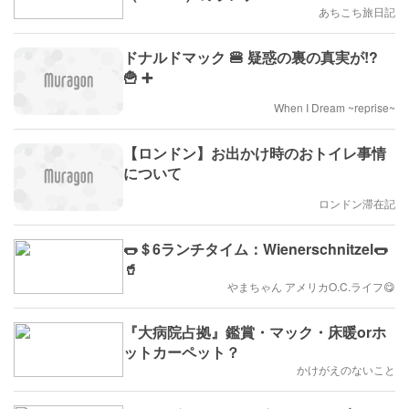
あちこち旅日記
ドナルドマック 🍔 疑惑の裏の真実が!?
🍟 ➕
When I Dream ~reprise~
【ロンドン】お出かけ時のおトイレ事情
について
ロンドン滞在記
🌭＄6ランチタイム：Wienerschnitzel🌭
🥤
やまちゃん アメリカO.C.ライフ😋
『大病院占拠』鑑賞・マック・床暖orホ
ットカーペット？
かけがえのないこと