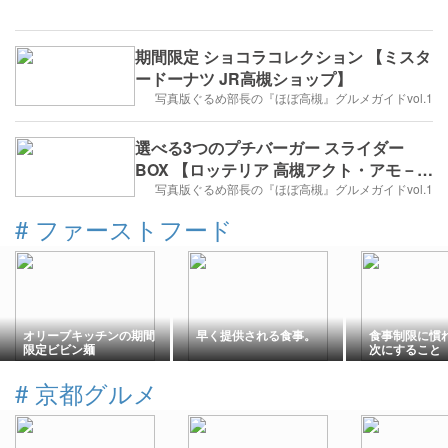
期間限定 ショコラコレクション 【ミスタ
ードーナツ JR高槻ショップ】
写真版ぐるめ部長の『ほぼ高槻』グルメガイドvol.1
選べる3つのプチバーガー スライダー
BOX 【ロッテリア 高槻アクト・アモ－レ
店】
写真版ぐるめ部長の『ほぼ高槻』グルメガイドvol.1
#
ファーストフード
オリーブキッチンの期間
早く提供される食事。
食事制限に慣
限定ビビン麺
次にすること
#
京都グルメ