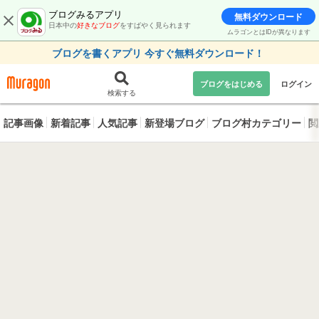
ブログみるアプリ
無料ダウンロード
日本中の
好きなブログ
をすばやく見られます
ムラゴンとはIDが異なります
ブログを書くアプリ 今すぐ無料ダウンロード！
ブログをはじめる
ログイン
検索する
記事画像
新着記事
人気記事
新登場ブログ
ブログ村カテゴリー
閲