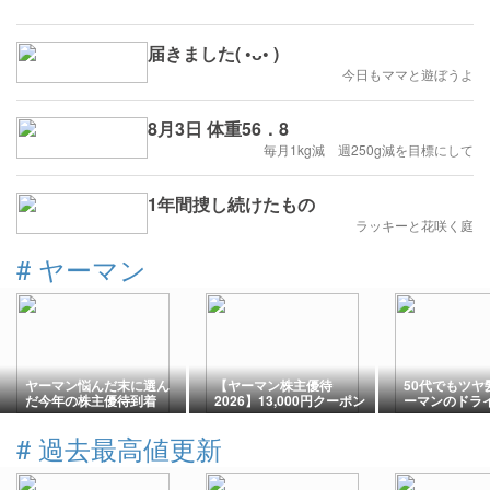
届きました( •ᴗ• )
今日もママと遊ぼうよ
8月3日 体重56．8
毎月1kg減 週250g減を目標にして
1年間捜し続けたもの
ラッキーと花咲く庭
#
ヤーマン
ヤーマン悩んだ末に選ん
【ヤーマン株主優待
50代でもツヤ
だ今年の株主優待到着
2026】13,000円クーポン
ーマンのドラ
で気になるニードル美容
ってみました
グッズを買ってみた
#
過去最高値更新