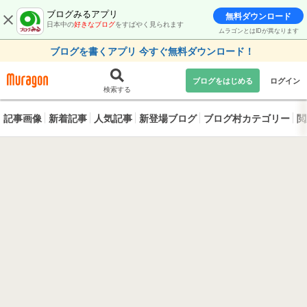
ブログみるアプリ
無料ダウンロード
日本中の
好きなブログ
をすばやく見られます
ムラゴンとはIDが異なります
ブログを書くアプリ 今すぐ無料ダウンロード！
ブログをはじめる
ログイン
検索する
記事画像
新着記事
人気記事
新登場ブログ
ブログ村カテゴリー
閲