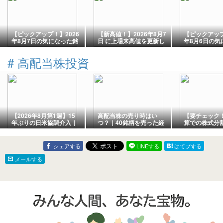
【ピックアップ！】2026
【新高値！】2026年8月7
【ピックアップ
年8月7日の気になった銘
日 に上場来高値を更新し
年8月6日の気
柄
た銘柄一覧
柄
#
高配当株投資
【2026年8月第1週】15
高配当株の売り時はい
【要チェック
年ぶりの日米協調介入｜
つ？｜40銘柄を売った経
算での株式分
日経+1.93%、決算に効い
理マンの判断基準【2026
りそうな6つ
た円安と関税
年版】
シェアする
LINEする
はてブする
メールする