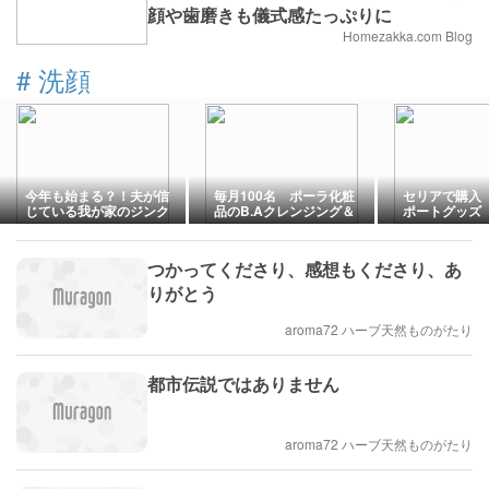
顔や歯磨きも儀式感たっぷりに
Homezakka.com Blog
#
洗顔
今年も始まる？！夫が信
毎月100名 ポーラ化粧
セリアで購入
じている我が家のジンク
品のB.Aクレンジング＆
ポートグッズ
ス
洗顔サンプルセットが当
たる！
つかってくださり、感想もくださり、あ
りがとう
aroma72 ハーブ天然ものがたり
都市伝説ではありません
aroma72 ハーブ天然ものがたり