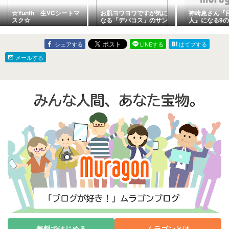
☆Yunth 生VCシートマ
お肌ヨワヨワですが気に
神崎恵さん『
スク☆
なる「デパコス」のサン
人』になる9
プルをゲット♪
シェアする
LINEする
はてブする
メールする
無料ではじめる
ムラゴンとは