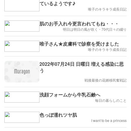
ているようです♪
唯子のキラキラ成長日記
肌のお手入れ今更言われてもね・・・
明日は明日の風が吹く・70代日々の綴り
唯子さん★皮膚科で診察を受けました
唯子のキラキラ成長日記
2022年07月24日 日曜日 増える感染に思
う
戦後最後の花婿移民奮戦記
洗顔フォームから牛乳石鹸へ
毎日の暮らしのこと
色っぽ濡れツヤ肌
I want to be a princess