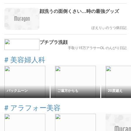
顔洗うの面倒くさい…時の最強グッズ
ぽえりぃのうつ病日記
プチプラ洗顔
手取り15万アラサーOL のんびり日記
#
美容婦人科
バックムーン
ご遠方からも
20度越え
#
アラフォー美容