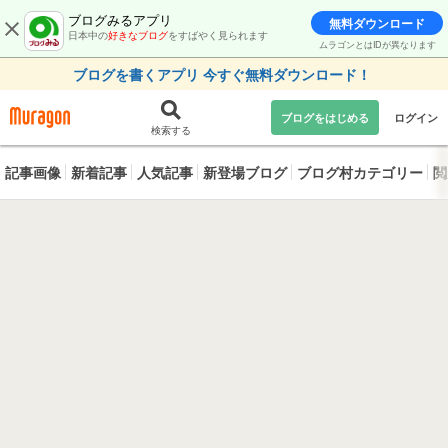
ブログみるアプリ
無料ダウンロード
日本中の
好きなブログ
をすばやく見られます
ムラゴンとはIDが異なります
ブログを書くアプリ 今すぐ無料ダウンロード！
ブログをはじめる
ログイン
検索する
記事画像
新着記事
人気記事
新登場ブログ
ブログ村カテゴリー
閲