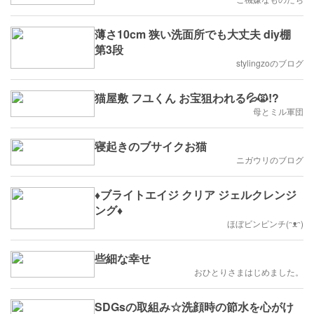
薄さ10cm 狭い洗面所でも大丈夫 diy棚
第3段
stylingzoのブログ
猫屋敷 フユくん お宝狙われる💦🙀!?
母とミル軍団
寝起きのブサイクお猫
ニガウリのブログ
♦︎ブライトエイジ クリア ジェルクレンジ
ング♦︎
ほぼビンピンチ(ᵔᴥᵔ)
些細な幸せ
おひとりさまはじめました。
SDGsの取組み☆洗顔時の節水を心がけ