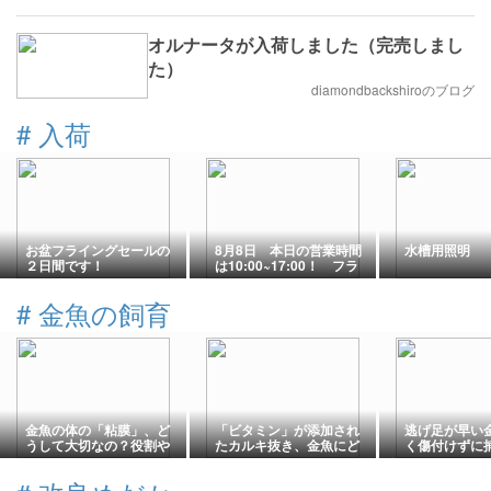
オルナータが入荷しました（完売しまし
た）
diamondbackshiroのブログ
#
入荷
お盆フライングセールの
8月8日 本日の営業時間
水槽用照明
２日間です！
は10:00~17:00！ フラ
イングお盆セール２日間
限定！
#
金魚の飼育
金魚の体の「粘膜」、ど
「ビタミン」が添加され
逃げ足が早い
うして大切なの？役割や
たカルキ抜き、金魚にど
く傷付けずに
粘膜を守る方法とは
んな効果があるの？
は！？すくい
や網以外です