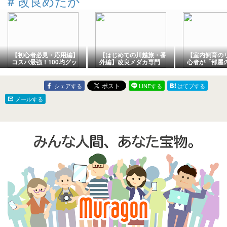
#
改良めだか
ご紹介
【初心者必見・応用編】
【はじめての川越旅・番
【室内飼育の
コスパ最強！100均グッ
外編】改良メダカ専門
心者が「部屋
ズでここまでできる！メ
店。日本最大級の規模
でメダカを育
ダカ飼育に本気で使える
「うなとろふぁ～む」で
と、やって分
便利アイテム4選
出会った個性派メダカの
ット・デメリ
シェアする
LINEする
はてブする
お迎え
メールする