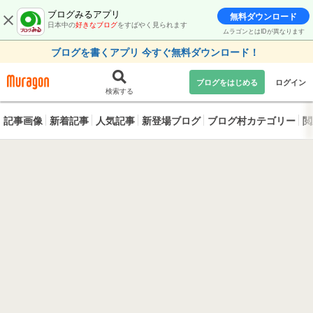
ブログみるアプリ
無料ダウンロード
日本中の
好きなブログ
をすばやく見られます
ムラゴンとはIDが異なります
ブログを書くアプリ 今すぐ無料ダウンロード！
ブログをはじめる
ログイン
検索する
記事画像
新着記事
人気記事
新登場ブログ
ブログ村カテゴリー
閲