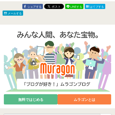
た思わぬ出来
シェアする
LINEする
はてブする
メールする
無料ではじめる
ムラゴンとは