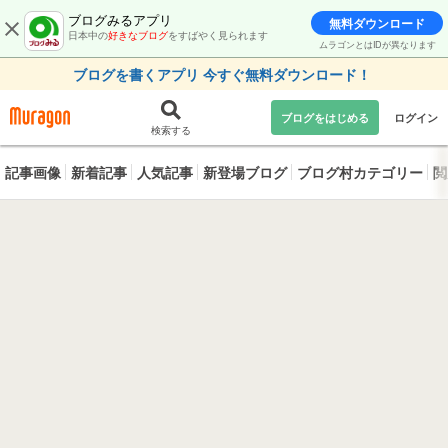
ブログみるアプリ
無料ダウンロード
日本中の
好きなブログ
をすばやく見られます
ムラゴンとはIDが異なります
ブログを書くアプリ 今すぐ無料ダウンロード！
ブログをはじめる
ログイン
検索する
記事画像
新着記事
人気記事
新登場ブログ
ブログ村カテゴリー
閲