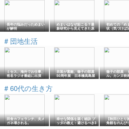
長年の悩みだっためまい
めまいはなぜ起こる？最
初めての「め
が解明
新研究から見えてきた原
状（気づけば
因と対処法
した）
#
団地生活
ミセス、海外でお仕事、
衣装が素敵、徹子の部屋
徹子の部屋 
有名ラジオ番組に出演
50周年展 日本橋高島屋
ル。カンヌ映
で見てきました
秀女優賞岡本
#
60代の生き方
田舎カフェランチ、夫メ
幸せな関係を築く秘訣 ブ
【秋田ひとり
ガネ壊される。
ッダの教え：避けるべき3
角館をのんび
つの心の欠如
家屋敷と桜の