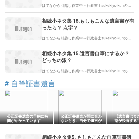
はてなから引越し作業中～行政書士sukekiyo-kunの家族法など（仮）
相続小ネタ集 18.もしもこんな遺言書が有
ったら？ 点字？
はてなから引越し作業中～行政書士sukekiyo-kunの家族法など（仮）
相続小ネタ集 15.遺言書自筆にするか？
どっちの派？
はてなから引越し作業中～行政書士sukekiyo-kunの家族法など（仮）
#
自筆証書遺言
公正証書遺言の予約に時
公正証書遺言が間に合わ
【遺言書はま
間がかかっています
ないとき、自分で遺言が
割が後悔する
かけないとき（不動産
足”と今やる
編）
アル
相続小ネタ集5. もしもこんな自筆証書遺