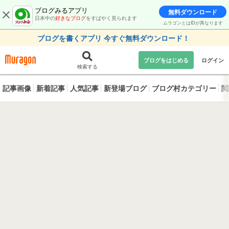
ブログみるアプリ
無料ダウンロード
日本中の
好きなブログ
をすばやく見られます
ムラゴンとはIDが異なります
ブログを書くアプリ 今すぐ無料ダウンロード！
ブログをはじめる
ログイン
検索する
記事画像
新着記事
人気記事
新登場ブログ
ブログ村カテゴリー
閲