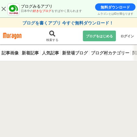
ブログみるアプリ
無料ダウンロード
日本中の
好きなブログ
をすばやく見られます
ムラゴンとはIDが異なります
ブログを書くアプリ 今すぐ無料ダウンロード！
ブログをはじめる
ログイン
検索する
記事画像
新着記事
人気記事
新登場ブログ
ブログ村カテゴリー
閲