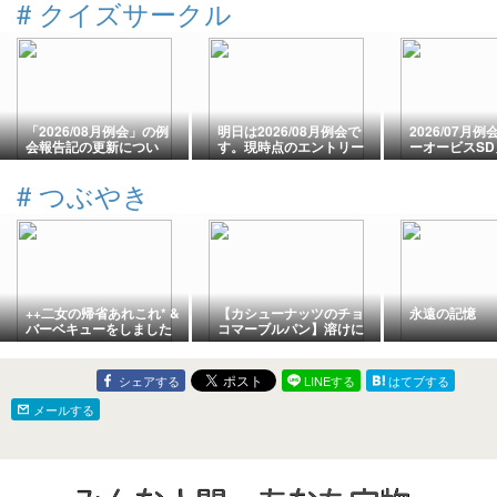
#
クイズサークル
「2026/08月例会」の例
明日は2026/08月例会で
2026/07月
会報告記の更新につい
す。現時点のエントリー
ーオービスS
て…と、ついでに番頭役
状況とハマクドーさんの
(その13:ば
むろかつの感想戦など
優勝予想など(笑)
則的AQLクイズ
#
つぶやき
(笑)
++二女の帰省あれこれ* &
【カシューナッツのチョ
永遠の記憶
バーベキューをしました
コマーブルパン】溶けに
*++
くいハズが…カイガラ虫
と子供だけで公園で遊ぶ
こと。
シェアする
LINEする
はてブする
メールする