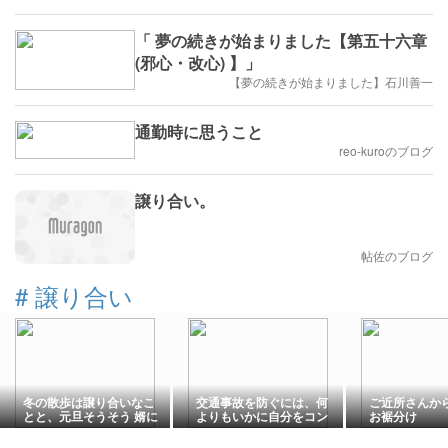
「 夢の続きが始まりました【第五十六章
(邪心・改心) 】」
【夢の続きが始まりました】石川善一
通勤時に思うこと
reo-kuroのブログ
譲り合い。
帖佐のブログ
#
譲り合い
冬の散歩は譲り合いなこ
交通事故を防ぐには、何
ご近所さんか
とと、元旦そうそう 婿に
よりもいかに自分をコン
お裾分け
笑われていたこと
トロールするか？が重
要。