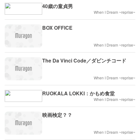
40歳の童貞男
When I Dream ~reprise~
BOX OFFICE
When I Dream ~reprise~
The Da Vinci Code／ダビンチコード
When I Dream ~reprise~
RUOKALA LOKKI：かもめ食堂
When I Dream ~reprise~
映画検定？？
When I Dream ~reprise~