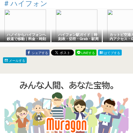
#
ハイフォン
ハノイからハイフォンへ
ハイフォン駅ガイド｜時
カットビ空港
鉄道で移動｜料金・時刻
刻表・切符・Grab・駅周
内アクセス・G
表・車内・乗り方を実体
辺を実際に利用して紹介
カルバス・空
験で解説
シェアする
LINEする
はてブする
メールする