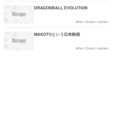
DRAGONBALL EVOLUTION
When I Dream ~reprise~
MAKOTOという日本映画
When I Dream ~reprise~