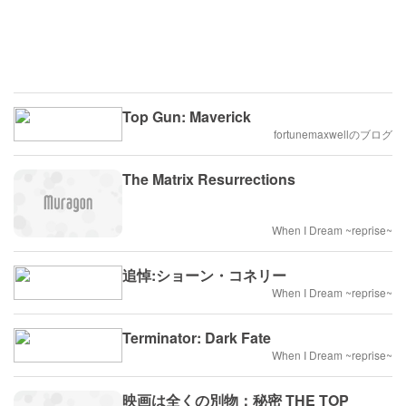
Top Gun: Maverick
fortunemaxwellのブログ
The Matrix Resurrections
When I Dream ~reprise~
追悼:ショーン・コネリー
When I Dream ~reprise~
Terminator: Dark Fate
When I Dream ~reprise~
映画は全くの別物：秘密 THE TOP