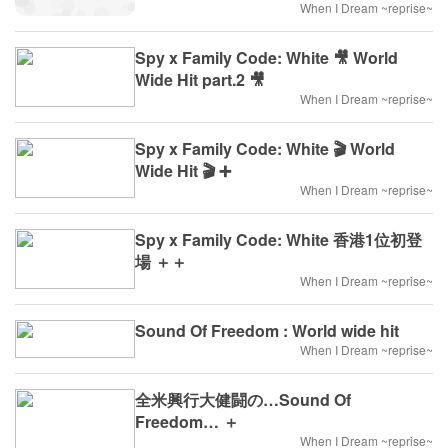
When I Dream ~reprise~
Spy x Family Code: White 🎥 World
Wide Hit part.2 🎥
When I Dream ~reprise~
Spy x Family Code: White 🎬 World
Wide Hit 🎬 ➕
When I Dream ~reprise~
Spy x Family Code: White 香港1位初登
場 ＋＋
When I Dream ~reprise~
Sound Of Freedom : World wide hit
When I Dream ~reprise~
全米興行大健闘の…Sound Of
Freedom… ＋
When I Dream ~reprise~