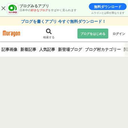
ブログみるアプリ
無料ダウンロード
日本中の
好きなブログ
をすばやく見られます
ムラゴンとはIDが異なります
ブログを書くアプリ 今すぐ無料ダウンロード！
ブログをはじめる
ログイン
検索する
記事画像
新着記事
人気記事
新登場ブログ
ブログ村カテゴリー
閲