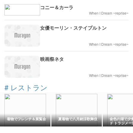
コニー＆カーラ
When I Dream ~reprise~
女優モーリン・ステイプルトン
When I Dream ~reprise~
映画祭ネタ
When I Dream ~reprise~
#
レストラン
着物でフレンチ＆展覧会
夏着物で八月納涼歌舞伎
金色の湖で夕食
ド トラジメー