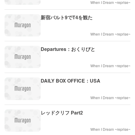
When I Dream ~reprise~
新宿バルト9でT4を観た
When I Dream ~reprise~
Departures：おくりびと
When I Dream ~reprise~
DAILY BOX OFFICE：USA
When I Dream ~reprise~
レッドクリフ Part2
When I Dream ~reprise~