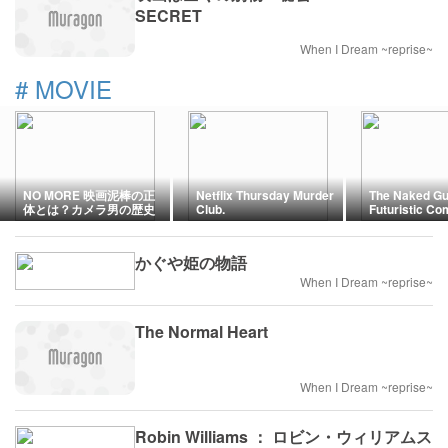
SECRET
When I Dream ~reprise~
#
MOVIE
NO MORE 映画泥棒の正
Netflix Thursday Murder
The Naked Gu
体とは？カメラ男の歴史
Club.
Futuristic C
や歴代ヒロイン、意外な
Parody
コラボまで徹底解説
かぐや姫の物語
When I Dream ~reprise~
The Normal Heart
When I Dream ~reprise~
Robin Williams ： ロビン・ウィリアムス