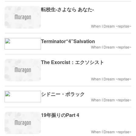
転校生-さよなら あなた-
When I Dream ~reprise~
Terminator“4”Salvation
When I Dream ~reprise~
The Exorcist：エクソシスト
When I Dream ~reprise~
シドニー・ポラック
When I Dream ~reprise~
19年振りのPart 4
When I Dream ~reprise~