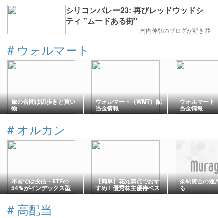
シリコンバレー23: 再びレッドウッドシ
ティ "ムードある街"
村内伸弘のブログが好き😍
#
ウォルマート
旅の合間は街歩きと買い
ウォルマート（WMT）配
ウォルマート
物
当金情報
当金情報
#
オルカン
米国では投信・ETFの
【簡単】花丸満点でおす
余剰資金の運
54％がインデックス型
すめ！優秀株主優待ベス
る
ト25【株主優待】【貯
金】
#
高配当