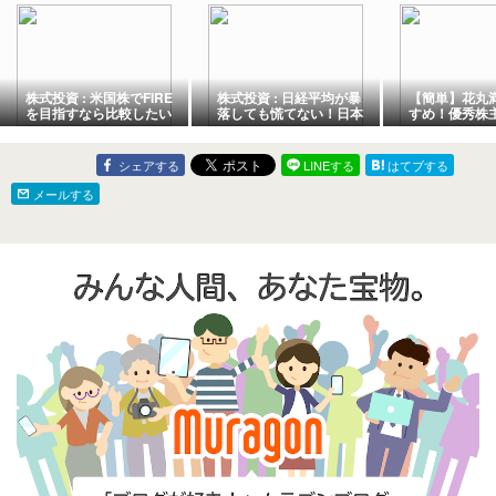
株式投資 : 米国株でFIRE
株式投資 : 日経平均が暴
【簡単】花丸
を目指すなら比較したい
落しても慌てない！日本
すめ！優秀株
高配当・配当貴族・
株の高配当投資と積立投
ト25【株主優
S&P500の違い
資を比較
金】
シェアする
LINEする
はてブする
メールする