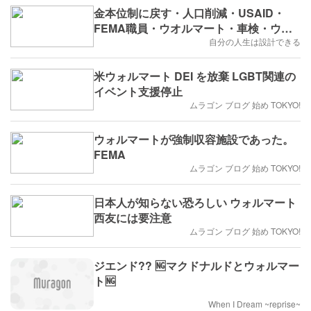
金本位制に戻す・人口削減・USAID・
FEMA職員・ウオルマート・車検・ウク
ライナ停戦交渉
自分の人生は設計できる
米ウォルマート DEI を放棄 LGBT関連の
イベント支援停止
ムラゴン ブログ 始め TOKYO!
ウォルマートが強制収容施設であった。
FEMA
ムラゴン ブログ 始め TOKYO!
日本人が知らない恐ろしい ウォルマート
西友には要注意
ムラゴン ブログ 始め TOKYO!
ジエンド?? 🆖マクドナルドとウォルマー
ト🆖
When I Dream ~reprise~