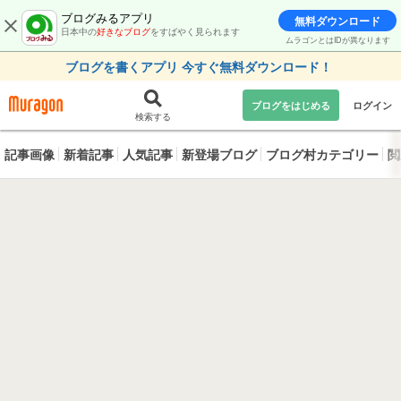
ブログみるアプリ
無料ダウンロード
日本中の
好きなブログ
をすばやく見られます
ムラゴンとはIDが異なります
ブログを書くアプリ 今すぐ無料ダウンロード！
ブログをはじめる
ログイン
検索する
記事画像
新着記事
人気記事
新登場ブログ
ブログ村カテゴリー
閲