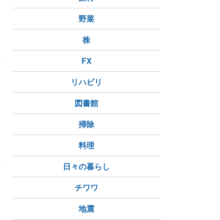
野菜
容
株
FX
リハビリ
な
こ
図書館
掃除
本質
料理
日々の暮らし
チワワ
地震