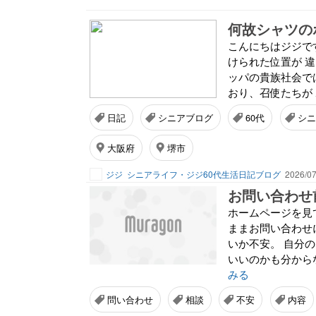
こんにちはジジで
けられた位置が 
ッパの貴族社会で
おり、召使たちが 
日記
シニアブログ
60代
シニ
大阪府
堺市
ジジ
シニアライフ・ジジ60代生活日記ブログ
2026/07
お問い合わせ
ホームページを見
ままお問い合わせ
いか不安。 自分
いいのかも分から
みる
問い合わせ
相談
不安
内容