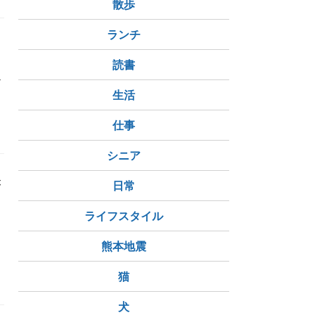
散歩
ランチ
ま
読書
か
生活
ミング
仕事
シニア
が
日常
ライフスタイル
熊本地震
猫
犬