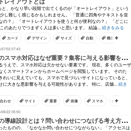
ートレイアウトとは
始めると、かなり早い段階で出てくるのが「オートレイアウト」という
は少し難しく感じるかもしれません。 「普通に四角やテキストを並
なの？」 「オートレイアウトを使うと何が便利なの？」 「どこに
このあたりでつまずく人は多いと思います。 結論...
続きをみる
カード
デザイン
サイズ
自動
機能
/07/02 07:43
ホ
ームページのスマホ対応はなぜ重要？集客に与える影響を解説
るうえで、スマホ対応は欠かせない要素です。 現在、多くのユー
なくスマートフォンからホームページを閲覧しています。 そのた
きれいに見えていても、スマホで見づらいサイトになっていると、
せに大きな悪影響を与える可能性があります。 特に、店舗...
続き
合わせ
サイト
重要
画像
スマホ
プログ
/06/22 05:50
ホ
ームページの導線設計とは？問い合わせにつなげる考え方を解説
ったものの、「なかなか問い合わせにつながらない」「アクセスは