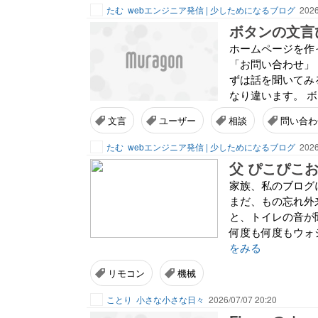
たむ
webエンジニア発信 | 少しためになるブログ
2026
ボタンの文言
ホームページを作
「お問い合わせ」 
ずは話を聞いてみ
なり違います。 ボ
文言
ユーザー
相談
問い合わ
たむ
webエンジニア発信 | 少しためになるブログ
2026
父 ぴこぴこ
家族、私のブログ
まだ、もの忘れ外
と、トイレの音が
何度も何度もウォ
をみる
リモコン
機械
ことり
小さな小さな日々
2026/07/07 20:20