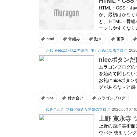
HTML・CSS
HTML・CSS・J
が、最初はかなり
と、 HTML＝骨組
ージしやすくなります
html
骨組み
動き
画像
たむ
webエンジニア発信 | 少しためになるブログ
2026
ムラゴンブログの
を始めて間もない
お礼にniceボ
グがあるな～と感
nice
付き合い
ムラゴンブログ
ゆみこねこ
ブログ好きな主婦のブログ
2026/05/10 10
上野 寛永寺 
上野の西洋美術館
ウバラ 枝をリン