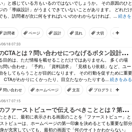
い」と感じている方もいるのではないでしょうか。 その原因のひ
ジの「導線設計」がうまくできていないことがあります。 どれだ
でも、訪問者が次に何をすればいいのかわからなければ、...
続きを
訪問者
ページ
設計
流れ
大切
情報
/06/18 07:33
ホ
ームページのCTAとは？問い合わせにつなげるボタン設計の基本
る目的は、ただ情報を載せることだけではありません。 多くの場
お問い合わせ」「予約」「資料請求」「見積もり依頼」など、ユー
動をしてもらうことが目的になります。 その行動を促すために重
。 CTAがわかりにくかったり、目立たなかったりする...
続きをみる
問い合わせ
ホームページ
文言
プログラミング
/06/17 07:15
ホ
ームページのファーストビューで伝えるべきこととは？第一印象で失敗しないポイント
たときに、最初に表示される画面のことを「ファーストビュー」と
ーストビューは、ホームページの第一印象を決めるとても重要な部
中身が充実していても、最初の画面で「何のサイトかわからない」