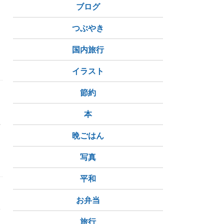
と
ブログ
け
つぶやき
国内旅行
イラスト
節約
本
要
晩ごはん
サイト
写真
平和
お弁当
分
旅行