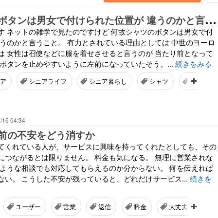
何
故シャツのボタンは男女で付けられた位置が 違うのかと言うこと
す ネットの雑学で見たのですけど 何故シャツのボタンは男女で付
違うのかと言うこと。 有力とされている理由としては 中世のヨーロ
は 女性は召使などに服を着せさせると言うのが 当たり前となって
ボタンを止めやすいように左前になっていたそう。...
続きをみる
ア
シニアライフ
シニア暮らし
シャツ
男女
/16 04:34
前の不安をどう消すか
てくれている人が、サービスに興味を持ってくれたとしても、その
につながるとは限りません。 料金も気になる。 無理に営業されな
のような相談でも対応してもらえるのか分からない。 何を伝えれば
ない。 こうした不安が残っていると、どれだけサービス...
続きを
ユーザー
営業
返信
料金
大丈夫