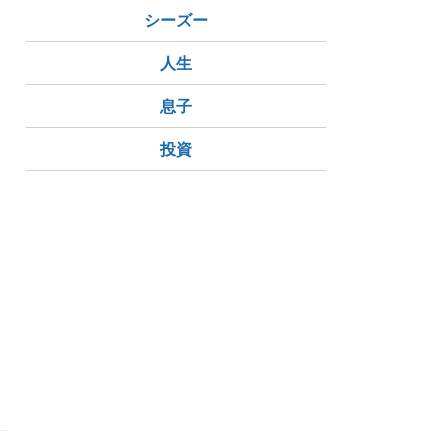
シーズー
人生
息子
投資