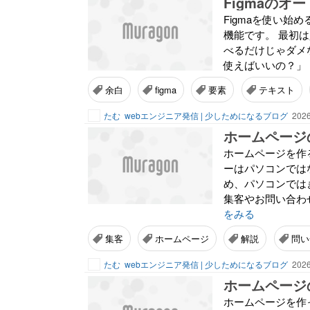
Figmaのオ
Figmaを使い
機能です。 最初
べるだけじゃダメ
使えばいいの？」 
余白
figma
要素
テキスト
たむ
webエンジニア発信 | 少しためになるブログ
2026
ホームページを作
ーはパソコンでは
め、パソコンでは
集客やお問い合わ
をみる
集客
ホームページ
解説
問い
たむ
webエンジニア発信 | 少しためになるブログ
2026
ホームページを作