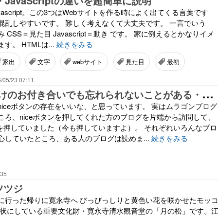
・JavaScriptの違いを超簡単に説明
avascript。この3つはWebサイトを作る時によく出てくる言葉です
混乱しやすいです。 難しく考えなくて大丈夫です。 一言でいう
み CSS＝見た目 Javascript＝動き です。 家に例えるとかなりイメ
。 HTMLは...
続きをみる
家出
文字
webサイト
見た目
最初
/05/23 07:11
n
iceボタンだけのお付き合いでも忘れられないことがある・ブログは消えても、記憶はずっと残ります
niceボタンの存在をいいな、と思っています。 実はムラゴンブログ
ころ、niceボタンを押してくれた方のブログを片端から訪問して、
タンを押していました（今も押していますよ）。 それぞれいろんなブロ
心していたところ、ある人のブログは読めま...
続きをみる
:35
ツツジ
に行った帰りに寛永寺へ びっびっしりと黄色い花を咲かせたモッ
グ状にしている重要文化財・寛永寺清水観音堂の「月の松」です。