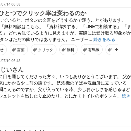
/07/14 06:58
ひとつでクリック率は変わるのか
っていると、ボタンの文言をどうするかで迷うことがあります。
「無料相談はこちら」 「資料請求する」 「LINEで相談する」 「
る」 どれも似ているように見えますが、実際には受け取る印象が
タンはただの飾りではありません。 ユーザー...
続きをみる
せ
言葉
クリック
無料
有馬線
プログラ
/07/10 06:48
おじいさん
に目を通してくださった方々、いつもありがとうございます。 父
来にかかる少し前の話です。 洗濯機のそばや洗面所に立っている
聞こえるのですが、父が入っている時、少しおかしさを感じるほど
シュレットを出したり止めたり、とにかくトイレのボタンを...
続き