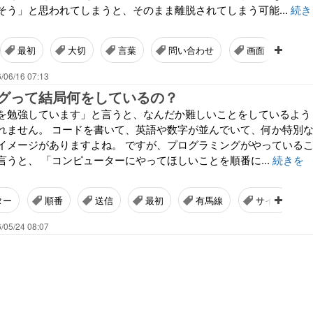
そう」と思われてしまうと、そのまま離脱されてしまう可能...
続き
最初
大切
言葉
問い合わせ
画面
内
/06/16 07:13
グって結局何をしているの？
を勉強しています」と言うと、なんだか難しいことをしているよう
れません。 コードを書いて、英語や数字が並んでいて、何か特別
イメージがありますよね。 ですが、プログラミングがやっている
言うと、 「コンピューターにやってほしいことを順番に...
続きを
ター
順番
送信
最初
有馬線
サイト
/05/24 08:07