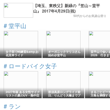
【埼玉、東秩父】新緑の『笠山～堂平
山』 2017年4月29日(祝)
50代からのお気楽山登り
#
堂平山
女子部で峠練習&amp;お
オーガニックマリコさん
堂平山で会い
花見🌸ライド
始め@堂平山
2026 行きます
#
ロードバイク女子
2027年版 ある女性サイク
那須高原ロングライド前
まるごとピーチ
リストの夏のUV・熱中症
日、りんどう大橋までプ
方島を満喫す
対策
チポタリング
なみ海道サイ
#
ラン