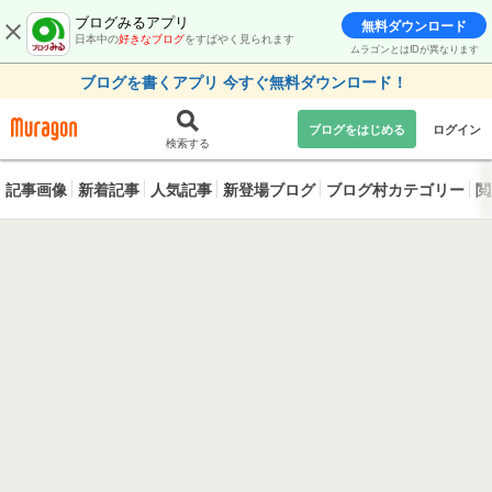
ブログみるアプリ
無料ダウンロード
日本中の
好きなブログ
をすばやく見られます
ムラゴンとはIDが異なります
ブログを書くアプリ 今すぐ無料ダウンロード！
ブログをはじめる
ログイン
検索する
記事画像
新着記事
人気記事
新登場ブログ
ブログ村カテゴリー
閲