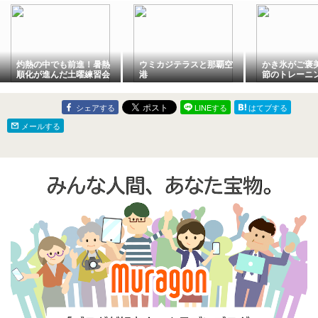
灼熱の中でも前進！暑熱
ウミカジテラスと那覇空
かき氷がご褒
順化が進んだ土曜練習会
港
節のトレーニ
シェアする
LINEする
はてブする
メールする